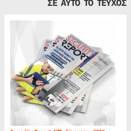
ΣΕ ΑΥΤΟ ΤΟ ΤΕΥΧΟΣ