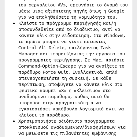
του «εργαλείου AV», ερευνήστε το όνομά του
μέσω μιας αξιόπιστης πηγής όπως η Google
για να επαληθεύσετε τη νομιμότητά του.
Κλείστε το πρόγραμμα περιήγησής και/ή
αποσυνδεθείτε από το διαδίκτυο, αντί να
κάνετε κλικ στην ειδοποίηση. Στα Windows,
το πρώτο μπορεί να γίνει πατώντας
Control-Alt-Delete, επιλέγοντας Task
Manager και τερματίζοντας την εργασία του
προγράμματος περιήγησης. Σε Mac, πατήστε
Command-Option-Escape για να ανοίξετε το
παράθυρο Force Quit. Εναλλακτικά, απλά
απενεργοποιήστε τη συσκευή. Σε κάθε
περίπτωση, αποφύγετε να κάνετε κλικ στο
ψεύτικο κουμπί «X» ή «Κλείσιμο» στο
αναδυόμενο παράθυρο, καθώς αυτό θα
μπορούσε στην πραγματικότητα να
εγκαταστήσει κακόβουλο λογισμικό αντί να
κλείσει το παράθυρο.
Χρησιμοποιήστε αξιόπιστα προγράμματα
αποκλεισμού αναδυόμενων/διαφημίσεων για
να μειώσετε τις πιθανότητες εμφάνισης