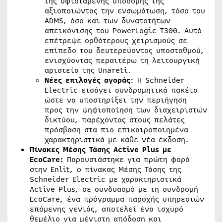
της υφιστάμενης υποδομής της
αξιοποιώντας την ενσωμάτωση, τόσο του
ADMS, όσο και των δυνατοτήτων
απεικόνισης του PowerLogic T300. Αυτό
επέτρεψε ορθότερους χειρισμούς σε
επίπεδο του δευτερεύοντος υποσταθμού,
ενισχύοντας περαιτέρω τη λειτουργική
αριστεία της Unareti.
Νέες επιλογές αγοράς
: Η Schneider
Electric εισάγει συνδρομητικά πακέτα
ώστε να υποστηρίξει την περιήγηση
προς την ψηφιοποίηση των διαχειριστών
δικτύου, παρέχοντας στους πελάτες
πρόσβαση στα πιο επικαιροποιημένα
χαρακτηριστικά με κάθε νέα έκδοση.
Πίνακες Μέσης Τάσης Active Plus με
EcoCare:
Παρουσιάστηκε για πρώτη φορά
στην Enlit, ο πίνακας Μέσης Τάσης της
Schneider Electric με χαρακτηριστικά
Active Plus, σε συνδυασμό με τη συνδρομή
EcoCare, ένα πρόγραμμα παροχής υπηρεσιών
επόμενης γενιάς, αποτελεί ένα ισχυρό
θεμέλιο για μέγιστη απόδοση και