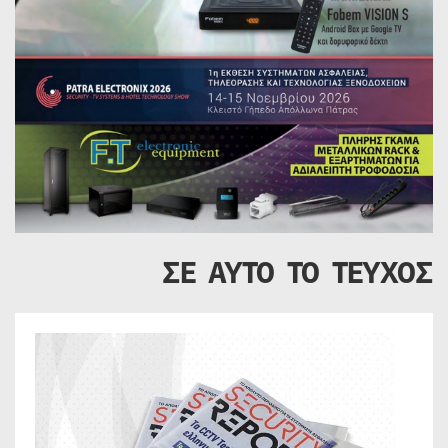
ΣΕ ΑΥΤΟ ΤΟ ΤΕΥΧΟΣ