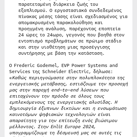
παρατεταμένη διάρκεια ζωής του
εξοπλισμού. Ο εργοστασιακά συνδεδεμένος
πίνακας μέσης τάσης είναι σχεδιασμένος για
απομακρυσμένη παρακολούθηση και
προηγμένη ανάλυση, παρέχοντας εποπτεία
24 ώρες το 24ωρο, γεγονός που βοηθά στον
εντοπισμό προβλημάτων σε πρώιμο στάδιο
και στην υιοθέτηση μιας προσέγγισης
συντήρησης με βάση την κατάσταση.
Ο Frederic Godemel, EVP Power Systems and
Services της Schneider Electric, δήλωσε:
«
Καθώς περιηγούμαστε στην πολυπλοκότητα της
ενεργειακής μετάβασης, εστιάζουμε την προσοχή
μας στην παροχή
end
–
to
–
end
λύσεων που
επιταχύνουν την πρόοδο σε όλους τους
εμπλεκόμενους της ενεργειακής αλυσίδας.
Η
δημιουργία έξυπνων δικτύων και η ενσωμάτωση
καινοτόμων ψηφιακών τεχνολογιών είναι
απαραίτητη για την επίτευξη ενός βιώσιμου
μέλλοντος.
Στην Enlit Europe 2024,
υπογραμμίζουμε τη δέσμευσή μας σε αυτές τις