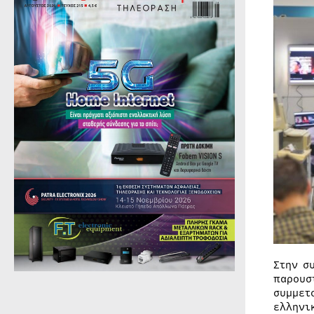
Στην σ
παρουσ
συμμετ
ελληνι