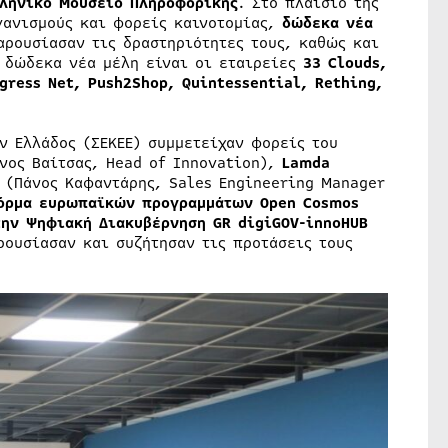
ληνικό Μουσείο Πληροφορικής
. Στο πλαίσιο της
γανισμούς και φορείς καινοτομίας,
δώδεκα νέα
αρουσίασαν τις δραστηριότητες τους, καθώς και
α δώδεκα νέα μέλη είναι οι εταιρείες
33 Clouds,
ogress Net, Push2Shop, Quintessential, Rething,
 Ελλάδος (ΣΕΚΕΕ) συμμετείχαν φορείς του
νος Βαίτσας, Head of Innovation),
Lamda
e
(Πάνος Καφαντάρης, Sales Engineering Manager
όρμα ευρωπαϊκών προγραμμάτων Open Cosmos
την Ψηφιακή Διακυβέρνηση GR digiGOV-innoHUB
ρουσίασαν και συζήτησαν τις προτάσεις τους