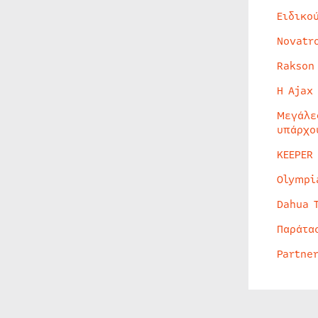
Ειδικο
Novatr
Rakson
Η Ajax
Μεγάλε
υπάρχο
KEEPER
Olympi
Dahua 
Παράτα
Partne