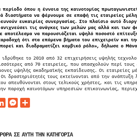
α περίοδο όπου η έννοια της καινοτομίας πρωταγωνιστεί
τά διαστήματα να φέρνουμε σε επαφή τις εταιρείες μέλη
ρευνούν ευκαιρίες συνεργασίας. Στο πλαίσιο αυτό διορ
 ανιχνεύσει τις ανάγκες των μελών μας αλλά και των φ
με αποτέλεσμα να παρουσιάζεται υψηλό ποσοστό επίτευξ
παραδοχή ότι στα επόμενα βήματα του επιχειρείν και τη
μπορεί και διαδραματίζει κομβικό ρόλο», δήλωσε ο Μάνο
Ε ιδρύθηκε το 2010 από 32 επιχειρήσεις υψηλής τεχνολ
ισσότερες από 70 εταιρείες, που απασχολούν περί τους
μονες υψηλής ακαδημαϊκής εκπαίδευσης. Οι εταιρείες μ
 Οι δραστηριότητές τους εκτείνονται από την ανάπτυξη
που απευθύνονται στους τελικούς χρήστες, και τις υπηρ
την παροχή καινοτόμων υπηρεσιών επικοινωνίας, περιε
acebook
LinkedIn
Messenger
Μοιραστείτε
ΡΘΡΑ ΣΕ ΑΥΤΗ ΤΗΝ ΚΑΤΗΓΟΡΙΑ