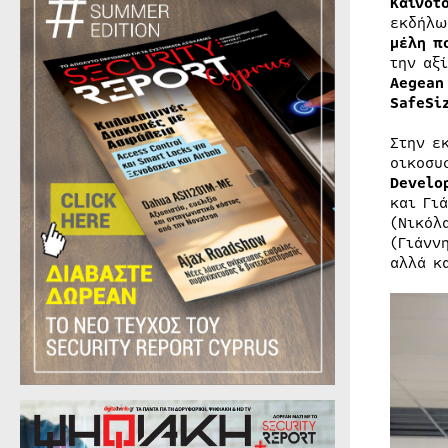
Καινοτ
εκδήλω
μέλη π
την αξ
Aegean 
SafeSi
Στην ε
οικοσυ
Develo
και Γι
(Νικόλ
(Γιάνν
αλλά κ