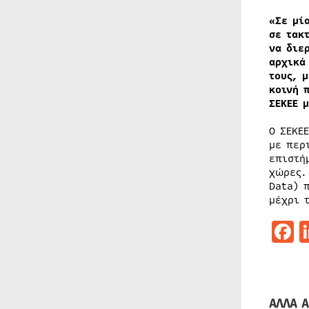
«Σε μί
σε τακ
να διε
αρχικά
τους, 
κοινή 
ΣΕΚΕΕ 
Ο ΣΕΚΕ
με περ
επιστή
χώρες.
Data) 
μέχρι 
F
ΑΛΛΑ Α