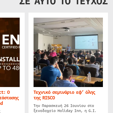
ΣΕ ΑΥΤΟ ΤΟ ΤΕΥΧΟΣ
t: Ο
Τεχνικό σεμινάριο εφ’ όλης
τάστασης
της RISCO
ud
Την Παρασκευή 26 Ιουνίου στο
ξενοδοχείο Holiday Inn, η G.I.
ς