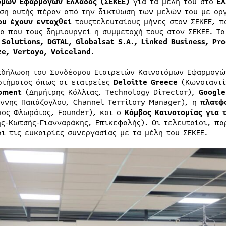
όμων Εφαρμογών Ελλάδος (ΣΕΚΕΕ)
για τα μέλη του στο
Ελ
ση αυτής πέραν από την δικτύωση των μελών του με ορ
ου έχουν ενταχθεί
τουςτελευταίους μήνες στον ΣΕΚΕΕ, π
ία που τους δημιουργεί η συμμετοχή τους στον ΣΕΚΕΕ. Τ
Solutions, DGTAL, Globalsat S.A., Linked Business, Pr
ze, Vertoyo, Voiceland
.
κδήλωση του Συνδέσμου Εταιρειών Καινοτόμων Εφαρμογών
στήματος όπως οι εταιρείες
Deloitte Greece
(Κωνσταντί
pment
(Δημήτρης Κόλλιας, Technology Director),
Googl
άννης Παπάζογλου, Channel Territory Manager), η
πλατφ
αος Φλωράτος, Founder), και ο
Κόμβος Καινοτομίας για 
ης-Κωτσής-Γιανναράκης, Επικεφαλής). Οι τελευταίοι, πα
αι τις ευκαιρίες συνεργασίας με τα μέλη του ΣΕΚΕΕ.