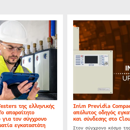
Testers της ελληνικής
Inim Previdia Compac
Το απαραίτητο
απόλυτος οδηγός εγκα
 για τον σύγχρονο
και σύνδεσης στο Clo
ατία εγκαταστάτη
Στον σύγχρονο κόσμο τη