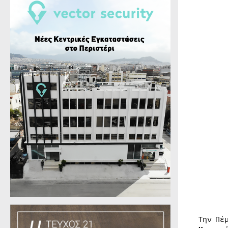
Την Πέ