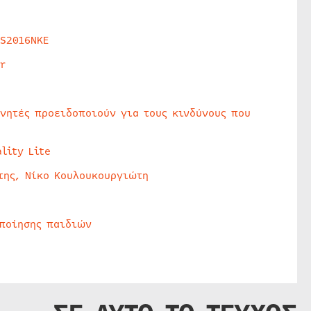
HS2016NKE
r
υνητές προειδοποιούν για τους κινδύνους που
lity Lite
της, Νίκο Κουλουκουργιώτη
οποίησης παιδιών