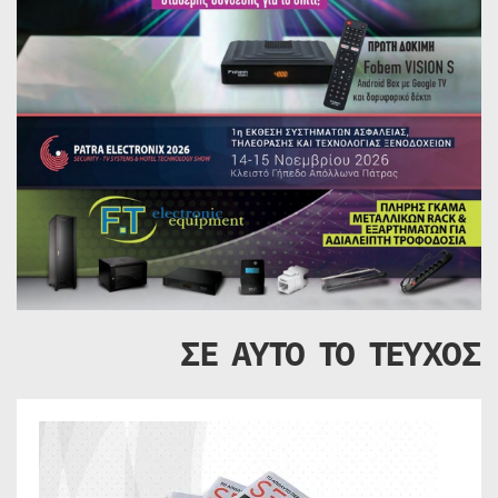
ΣΕ ΑΥΤΟ ΤΟ ΤΕΥΧΟΣ