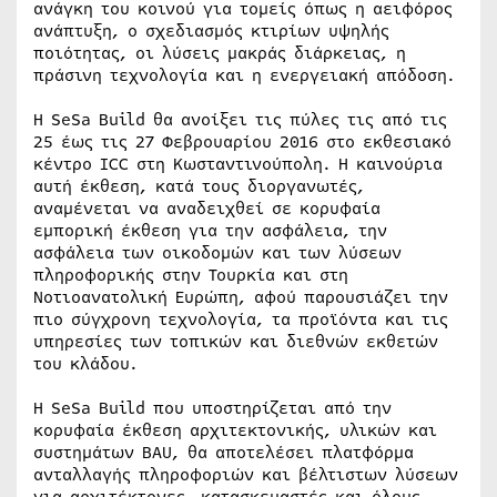
ανάγκη του κοινού για τομείς όπως η αειφόρος
ανάπτυξη, ο σχεδιασμός κτιρίων υψηλής
ποιότητας, οι λύσεις µακράς διάρκειας, η
πράσινη τεχνολογία και η ενεργειακή απόδοση.
Η SeSa Build θα ανοίξει τις πύλες τις από τις
25 έως τις 27 Φεβρουαρίου 2016 στο εκθεσιακό
κέντρο ICC στη Κωσταντινούπολη. Η καινούρια
αυτή έκθεση, κατά τους διοργανωτές,
αναμένεται να αναδειχθεί σε κορυφαία
εμπορική έκθεση για την ασφάλεια, την
ασφάλεια των οικοδομών και των λύσεων
πληροφορικής στην Τουρκία και στη
Νοτιοανατολική Ευρώπη, αφού παρουσιάζει την
πιο σύγχρονη τεχνολογία, τα προϊόντα και τις
υπηρεσίες των τοπικών και διεθνών εκθετών
του κλάδου.
Η SeSa Build που υποστηρίζεται από την
κορυφαία έκθεση αρχιτεκτονικής, υλικών και
συστηµάτων ΒΑU, θα αποτελέσει πλατφόρµα
ανταλλαγής πληροφοριών και βέλτιστων λύσεων