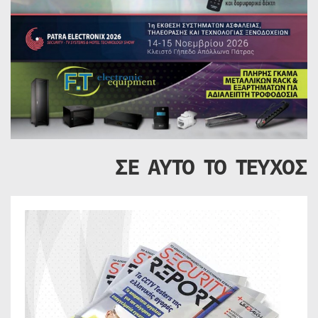
ΣΕ ΑΥΤΟ ΤΟ ΤΕΥΧΟΣ