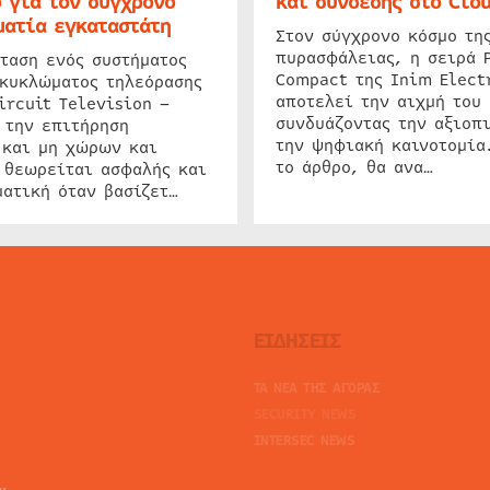
 για τον σύγχρονο
και σύνδεσης στο Clo
ατία εγκαταστάτη
Στον σύγχρονο κόσμο τη
πυρασφάλειας, η σειρά 
ταση ενός συστήματος
Compact της Inim Elect
 κυκλώματος τηλεόρασης
αποτελεί την αιχμή του 
ircuit Television –
συνδυάζοντας την αξιοπι
 την επιτήρηση
την ψηφιακή καινοτομία
 και μη χώρων και
το άρθρο, θα ανα…
 θεωρείται ασφαλής και
ατική όταν βασίζετ…
ΕΙΔΗΣΕΙΣ
ΤΑ ΝΕΑ ΤΗΣ ΑΓΟΡΑΣ
SECURITY NEWS
INTERSEC NEWS