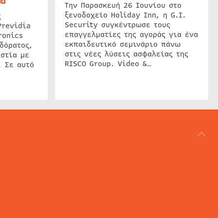
ud
Την Παρασκευή 26 Ιουνίου στο
ξενοδοχείο Holiday Inn, η G.I.
ς
Security συγκέντρωσε τους
Previdia
επαγγελματίες της αγοράς για ένα
ronics
εκπαιδευτικό σεμινάριο πάνω
δόρατος,
στις νέες λύσεις ασφαλείας της
στία με
RISCO Group. Video &…
. Σε αυτό
ΑΡΘΟΓΡΑΦΙΑ
REVIEWS
ACCESS CONTROL
IP SECURITY
ΕΓΚΑΤΑΣΤΑΣΕΙΣ