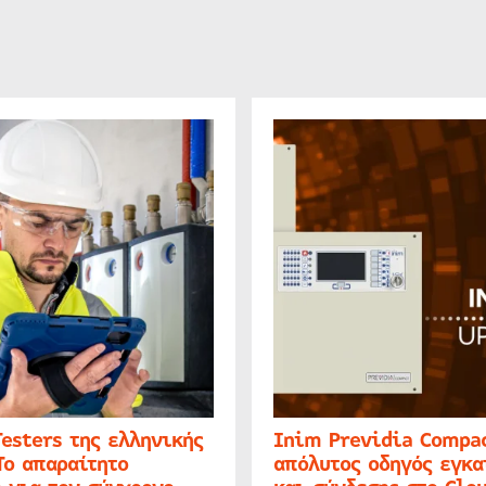
Testers της ελληνικής
Inim Previdia Compac
Το απαραίτητο
απόλυτος οδηγός εγκα