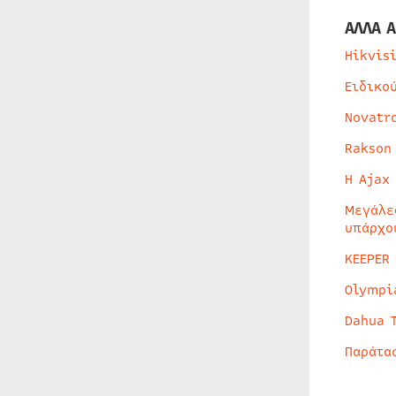
ΑΛΛΑ Α
Hikvis
Ειδικο
Novatr
Rakson
Η Ajax
Μεγάλε
υπάρχο
KEEPER
Olympi
Dahua 
Παράτα