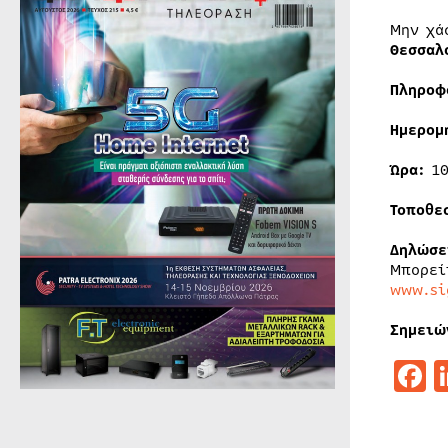
Μην χά
Θεσσαλ
Πληροφ
Ημερομ
Ώρα:
1
Τοποθε
Δηλώσε
Μπορεί
www.si
Σημειώ
F