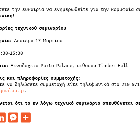
σετε την ευκαιρία να ενημερωθείτε για την κορυφαία 
ονίκη
!
ορίες τεχνικού σεμιναρίου
ηνία:
Δευτέρα 17 Μαρτίου
0:30-15:30
σία:
Ξενοδοχείο Porto Palace, αίθουσα Timber Hall
ις και πληροφορίες συμμετοχής:
τε να δηλώσετε συμμετοχή είτε τηλεφωνικά στο 210 97
gmalab.gr
.
νεται ότι το εν λόγω τεχνικό σεμινάριο απευθύνεται σ
acebook
LinkedIn
Messenger
Μοιραστείτε