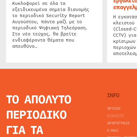
εργαλείο
Κυκλοφορεί σε όλα τα
επαγγελμ
εξειδικευμένα σημεία διανομής
το περιοδικό Security Report
Η εγκατάσ
Αυγούστου, πάντα μαζί με το
κλειστού
περιοδικό Ψηφιακή Τηλεόραση.
(Closed-C
Στο νέο τεύχος, θα βρείτε
CCTV) για
ενδιαφέροντα θέματα που
κρίσιμων
απευθύνο…
περιοχών
αποτελεσμ
ΤΟ ΑΠΟΛΥΤΟ
INFO
ΑΡΧΙΚΗ
ΠΕΡΙΟΔΙΚΟ
ΕΙΔΗΣΕΙΣ
ΑΡΘΡΟΓΡΦΙΑ
ΓΙΑ ΤΑ
E-MAG