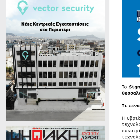
Το
Sigm
Θεσσαλ
Τι είνα
Η υβρι
τεχνολ
ευκαιρ
τεχνολ