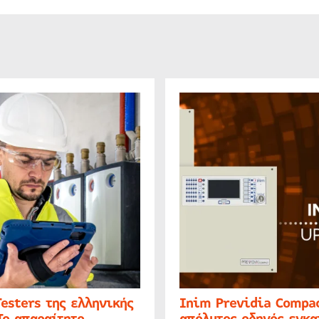
Testers της ελληνικής
Inim Previdia Compac
Το απαραίτητο
απόλυτος οδηγός εγκα