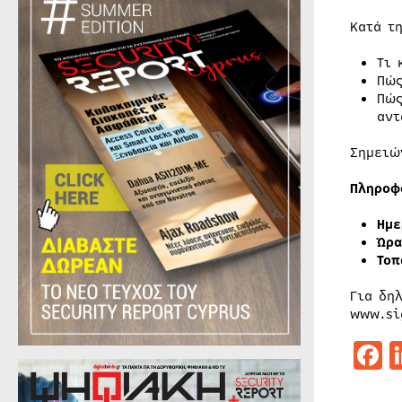
Κατά τ
Τι 
Πώς
Πώς
αντ
Σημειώ
Πληροφ
Ημε
Ώρα
Τοπ
Για δη
www.si
F