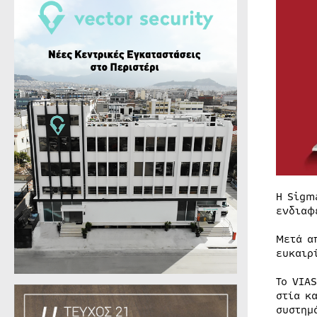
Η Sigm
ενδιαφ
Μετά α
ευκαιρ
Το VIA
στία κ
συστημ