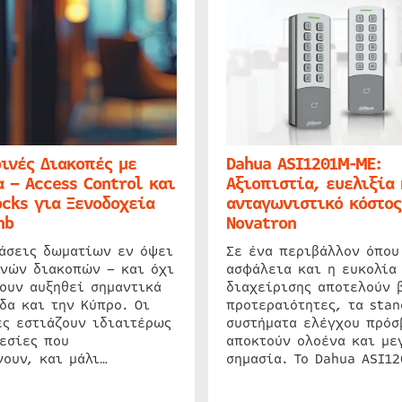
ινές Διακοπές με
Dahua ASI1201M-ME:
 – Access Control και
Αξιοπιστία, ευελιξία 
cks για Ξενοδοχεία
ανταγωνιστικό κόστος
nb
Novatron
ιάσεις δωματίων εν όψει
Σε ένα περιβάλλον όπου
ινών διακοπών – και όχι
ασφάλεια και η ευκολία
ουν αυξηθεί σημαντικά
διαχείρισης αποτελούν 
δα και την Κύπρο. Οι
προτεραιότητες, τα stan
ς εστιάζουν ιδιαιτέρως
συστήματα ελέγχου πρόσ
εσίες που
αποκτούν ολοένα και με
ουν, και μάλι…
σημασία. Το Dahua ASI1