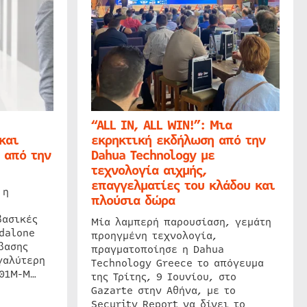
“ALL IN, ALL WIN!”: Μια
και
εκρηκτική εκδήλωση από την
 από την
Dahua Technology με
τεχνολογία αιχμής,
επαγγελματίες του κλάδου και
 η
πλούσια δώρα
βασικές
Μία λαμπερή παρουσίαση, γεμάτη
dalone
προηγμένη τεχνολογία,
βασης
πραγματοποίησε η Dahua
γαλύτερη
Technology Greece το απόγευμα
201M-M…
της Τρίτης, 9 Ιουνίου, στο
Gazarte στην Αθήνα, με το
Security Report να δίνει το