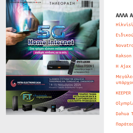
ΑΛΛΑ Α
Hikvis
Ειδικο
Novatr
Rakson
Η Ajax
Μεγάλε
υπάρχο
KEEPER
Olympi
Dahua 
Παράτα