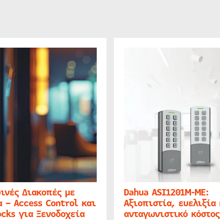
ινές Διακοπές με
Dahua ASI1201M-ME:
 – Access Control και
Αξιοπιστία, ευελιξία 
cks για Ξενοδοχεία
ανταγωνιστικό κόστος