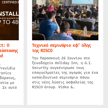
t: Ο
Τεχνικό σεμινάριο εφ’ όλης
τάστασης
της RISCO
ud
Την Παρασκευή 26 Ιουνίου στο
ξενοδοχείο Holiday Inn, η G.I.
ς
Security συγκέντρωσε τους
Previdia
επαγγελματίες της αγοράς για ένα
ronics
εκπαιδευτικό σεμινάριο πάνω
δόρατος,
στις νέες λύσεις ασφαλείας της
στία με
RISCO Group. Video &…
. Σε αυτό