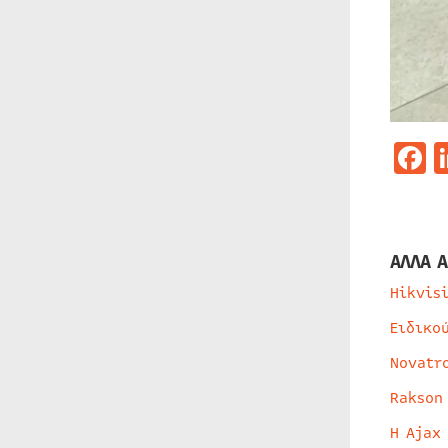
F
ΑΛΛΑ Α
Hikvis
Ειδικο
Novatr
Rakson
Η Ajax