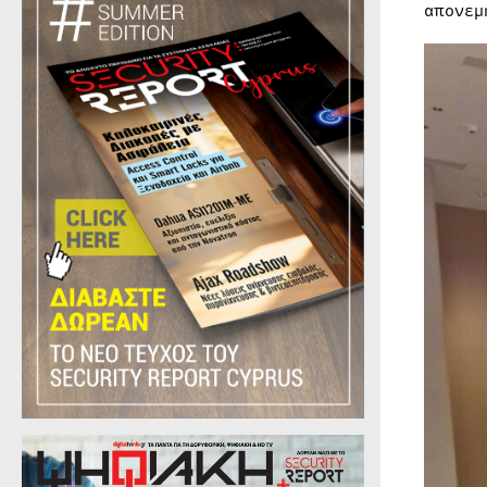
απονεμ