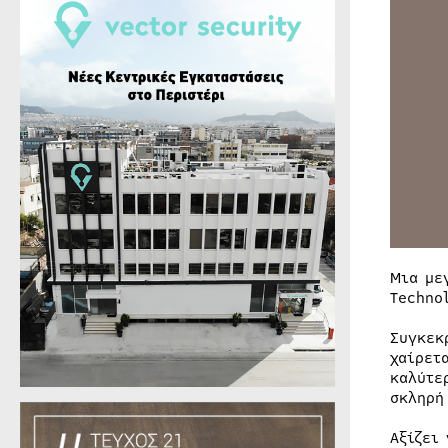
Μια με
Techno
Συγκεκ
χαίρετ
καλύτε
σκληρή
Αξίζει