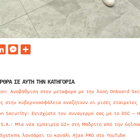
acebook
LinkedIn
Messenger
Μοιραστείτε
ΡΘΡΑ ΣΕ ΑΥΤΗ ΤΗΝ ΚΑΤΗΓΟΡΙΑ
ion: Αναβάθμιση στην μεταφορά με την λύση Onboard Sec
ύς στην κυβερνοασφάλεια αναζητούν οι μισές εταιρείες
on Security: Ενισχύστε τον συναγερμό σας με το DSC – 
 S.A.: Μία νέα εμπειρία G2+ στη Μαδρίτη από την Golma
 Systems λανσάρει το κανάλι Ajax PRO στο YouTube