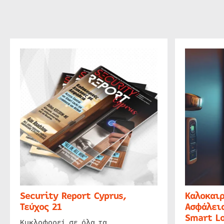
Security Report Cyprus,
Καλοκαιρ
Τεύχος 21
Ασφάλεια
Smart Lo
Κυκλοφορεί σε όλα τα