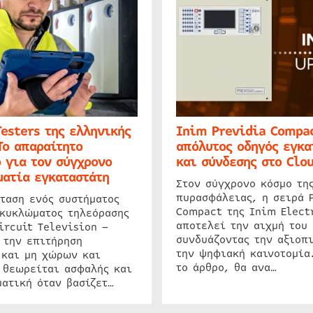
Testers της ελληνικής
Inim Previdia Compac
Το απαραίτητο
απόλυτος οδηγός εγκα
 για τον σύγχρονο
και σύνδεσης στο Clo
ατία εγκαταστάτη
Στον σύγχρονο κόσμο τη
πυρασφάλειας, η σειρά 
ταση ενός συστήματος
Compact της Inim Elect
 κυκλώματος τηλεόρασης
αποτελεί την αιχμή του 
ircuit Television –
συνδυάζοντας την αξιοπι
 την επιτήρηση
την ψηφιακή καινοτομία
 και μη χώρων και
το άρθρο, θα ανα…
 θεωρείται ασφαλής και
ατική όταν βασίζετ…