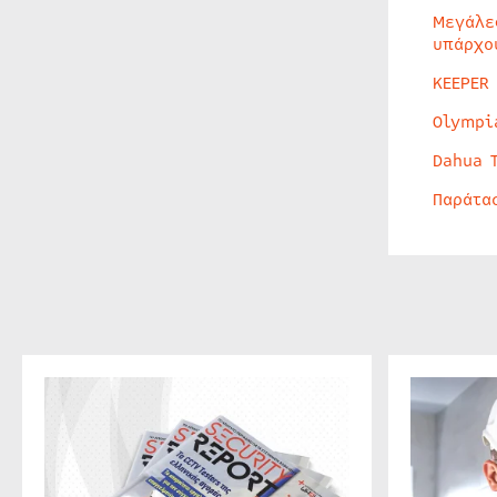
Μεγάλε
υπάρχο
KEEPER
Olympi
Dahua 
Παράτα