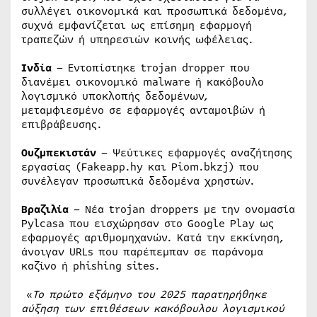
συλλέγει οικονομικά και προσωπικά δεδομένα,
συχνά εμφανίζεται ως επίσημη εφαρμογή
τραπεζών ή υπηρεσιών κοινής ωφέλειας.
Ινδία
– Εντοπίστηκε trojan dropper που
διανέμει οικονομικό malware ή κακόβουλο
λογισμικό υποκλοπής δεδομένων,
μεταμφιεσμένο σε εφαρμογές ανταμοιβών ή
επιβράβευσης.
Ουζμπεκιστάν
– Ψεύτικες εφαρμογές αναζήτησης
εργασίας (Fakeapp.hy και Piom.bkzj) που
συνέλεγαν προσωπικά δεδομένα χρηστών.
Βραζιλία
– Νέα trojan droppers με την ονομασία
Pylcasa που εισχώρησαν στο Google Play ως
εφαρμογές αριθμομηχανών. Κατά την εκκίνηση,
άνοιγαν URLs που παρέπεμπαν σε παράνομα
καζίνο ή phishing sites.
«
Το πρώτο εξάμηνο του 2025 παρατηρήθηκε
αύξηση των επιθέσεων κακόβουλου λογισμικού