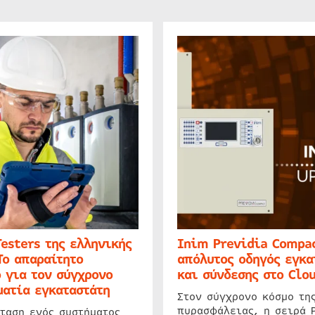
Testers της ελληνικής
Inim Previdia Compac
Το απαραίτητο
απόλυτος οδηγός εγκα
 για τον σύγχρονο
και σύνδεσης στο Clo
ατία εγκαταστάτη
Στον σύγχρονο κόσμο τη
πυρασφάλειας, η σειρά 
ταση ενός συστήματος