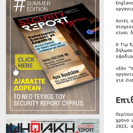
Englan
οργανι
Αυτές 
στοχεύ
είναι 
Ο Τιμ 
δήλωσε
εφοδια
«Εάν “
οργανι
για έν
Επι
Περίπο
χρόνο 
2023, 