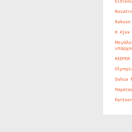
Ειδικο
Novatr
Rakson
Η Ajax
Μεγάλε
υπάρχο
KEEPER
Olympi
Dahua 
Παράτα
Partne