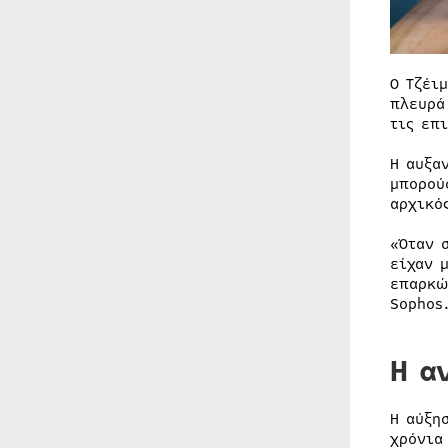
Ο Τζέι
πλευρά
τις επ
Η αυξα
μπορού
αρχικό
«Όταν 
είχαν 
επαρκώ
Sophos
Η α
Η αύξη
χρόνια