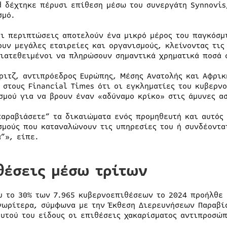
d δέχτηκε πέρυσι επίθεση μέσω του συνεργάτη Synnovis
σμό.
οι περιπτώσεις αποτελούν ένα μικρό μέρος του παγκόσ
ουν μεγάλες εταιρείες και οργανισμούς, κλείνοντας τις
διατεθειμένοι να πληρώσουν σημαντικά χρηματικά ποσά 
Έριτζ, αντιπρόεδρος Ευρώπης, Μέσης Ανατολής και Αφρικ
 στους Financial Times ότι οι εγκληματίες του κυβερν
σμού για να βρουν έναν «αδύναμο κρίκο» στις άμυνες α
παραβιάσετε” τα δικαιώματα ενός προμηθευτή και αυτός
σμούς που καταναλώνουν τις υπηρεσίες του ή συνδέοντα
α”», είπε.
θέσεις μέσω τρίτων
υ το 30% των 7.965 κυβερνοεπιθέσεων το 2024 προήλθε 
νωρίτερα, σύμφωνα με την Έκθεση Διερευνήσεων Παραβία
αυτού του είδους οι επιθέσεις χακαρίσματος αντιπροσώ