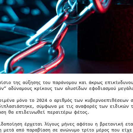
αίσιο της αύξησης του παράνομου και άκρως επικίνδυνο
ύν” αδύναμους κρίκους των αλυσίδων εφοδιασμού μεγάλ
ριμένα μόνο το 2024 ο αριθμός των κυβερνοεπιθέσεων σ
διπλασιάστηκε, σύμφωνα με τις αναφορές των ειδικών 
αση θα επιδεινωθεί περαιτέρω φέτος.
ιδοποίηση έρχεται λίγους μήνες αφότου η βρετανική ετα
η μετά από παραβίαση σε ανώνυμο τρίτο μέρος που είχε