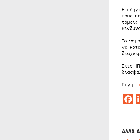
Η οδηγ
τους π
τομείς
κινδύν
Το νομ
να κατ
διαχει
Στις Η
διασφα
Πηγή:
o
F
ΑΛΛΑ Α