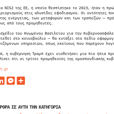
ία NIS2 της ΕΕ, η οποία θεσπίστηκε το 2023, ήταν η πρ
εριορισμούς στις αλυσίδες εφοδιασμού. Οι οντότητες π
 της ενέργειας, των μεταφορών και των τραπεζών — πρέ
ους από τους προμηθευτές.
οσχέδιο του Ηνωμένου Βασιλείου για την Κυβερνοασφάλε
ατεθεί στο κοινοβούλιο — θα εντάξει στο πεδίο εφαρμογ
ριζόμενων υπηρεσιών, όπως εκείνους που παρέχουν λογ
ΠΑ, η κυβέρνηση Τραμπ έχει υιοθετήσει μια πιο ήπια πρ
λίσει ότι οι τρίτοι προμηθευτές της ομοσπονδιακής κυ
t.gr
acebook
LinkedIn
Messenger
Μοιραστείτε
ΡΘΡΑ ΣΕ ΑΥΤΗ ΤΗΝ ΚΑΤΗΓΟΡΙΑ