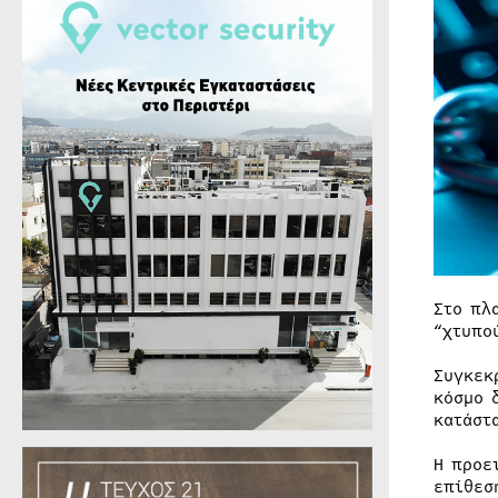
Στο πλ
“χτυπο
Συγκεκ
κόσμο 
κατάστ
Η προε
επίθεσ