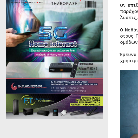
Οι επι
παρόχο
λύσεις
Ο Ναθά
στους 
ομάδων
Έρευνα
χρησιμ