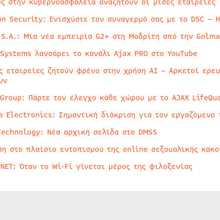
ύς στην κυβερνοασφάλεια αναζητούν οι μισές εταιρείες
on Security: Ενισχύστε τον συναγερμό σας με το DSC – 
 S.A.: Μία νέα εμπειρία G2+ στη Μαδρίτη από την Golma
 Systems λανσάρει το κανάλι Ajax PRO στο YouTube
ς εταιρείες ζητούν φρένο στην χρήση AI – Αρκετοί ερε
υν
 Group: Πάρτε τον έλεγχο κάθε χώρου με το AJAX LifeQua
a Electronics: Σημαντική διάκριση για τον εργαζόμενο 
Technology: Νέα αρχική σελίδα στο DMSS
ση στο πλαίσιο εντοπισμού της online σεξουαλικής κακ
rNET: Όταν το Wi-Fi γίνεται μέρος της φιλοξενίας