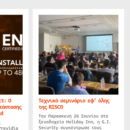
t: Ο
Τεχνικό σεμινάριο εφ’ όλης
τάστασης
της RISCO
ud
Την Παρασκευή 26 Ιουνίου στο
ξενοδοχείο Holiday Inn, η G.I.
ς
Security συγκέντρωσε τους
Previdia