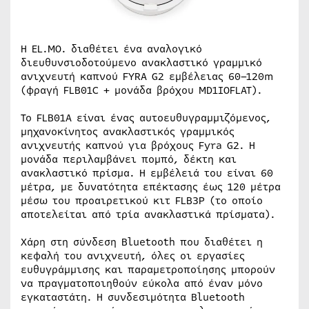
Η EL.MO. διαθέτει ένα αναλογικό
διευθυνσιοδοτούμενο ανακλαστικό γραμμικό
ανιχνευτή καπνού FYRA G2 εμβέλειας 60–120m
(φραγή FLB01C + μονάδα βρόχου MD1IOFLAT).
Το FLB01A είναι ένας αυτοευθυγραμμιζόμενος,
μηχανοκίνητος ανακλαστικός γραμμικός
ανιχνευτής καπνού για βρόχους Fyra G2. Η
μονάδα περιλαμβάνει πομπό, δέκτη και
ανακλαστικό πρίσμα. Η εμβέλειά του είναι 60
μέτρα, με δυνατότητα επέκτασης έως 120 μέτρα
μέσω του προαιρετικού κιτ FLB3P (το οποίο
αποτελείται από τρία ανακλαστικά πρίσματα).
Χάρη στη σύνδεση Bluetooth που διαθέτει η
κεφαλή του ανιχνευτή, όλες οι εργασίες
ευθυγράμμισης και παραμετροποίησης μπορούν
να πραγματοποιηθούν εύκολα από έναν μόνο
εγκαταστάτη. Η συνδεσιμότητα Bluetooth