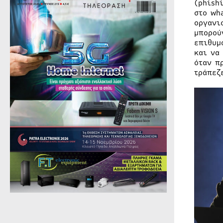
(phish
στο wh
οργανι
μπορού
επιθυμ
και να
όταν π
τράπεζ