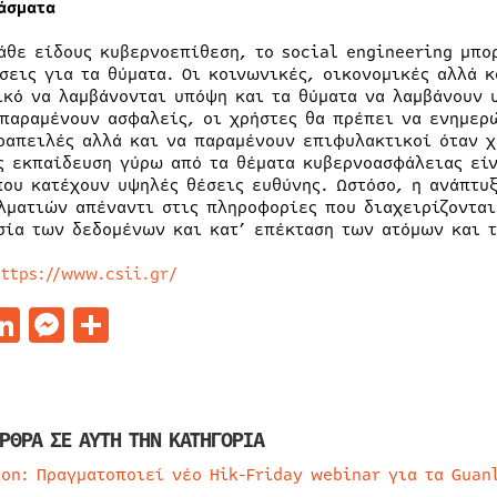
άσματα
άθε είδους κυβερνοεπίθεση, το social engineering μπο
σεις για τα θύματα. Οι κοινωνικές, οικονομικές αλλά 
ικό να λαμβάνονται υπόψη και τα θύματα να λαμβάνουν 
 παραμένουν ασφαλείς, οι χρήστες θα πρέπει να ενημερώ
οαπειλές αλλά και να παραμένουν επιφυλακτικοί όταν χ
ς εκπαίδευση γύρω από τα θέματα κυβερνοασφάλειας είν
που κατέχουν υψηλές θέσεις ευθύνης. Ωστόσο, η ανάπτυ
λματιών απέναντι στις πληροφορίες που διαχειρίζονται
σία των δεδομένων και κατ’ επέκταση των ατόμων και τ
https://www.csii.gr/
acebook
LinkedIn
Messenger
Μοιραστείτε
ΡΘΡΑ ΣΕ ΑΥΤΗ ΤΗΝ ΚΑΤΗΓΟΡΙΑ
ion: Πραγματοποιεί νέο Hik-Friday webinar για τα Guan