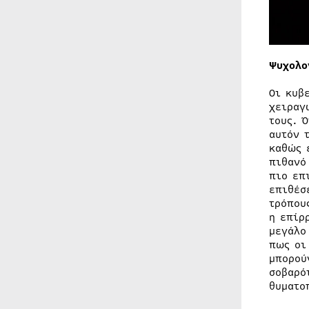
Ψυχολο
Οι κυβ
χειραγ
τους. 
αυτόν 
καθώς 
πιθανό
πιο επ
επιθέσ
τρόπου
η επίρ
μεγάλο
πως οι
μπορού
σοβαρό
θυματο