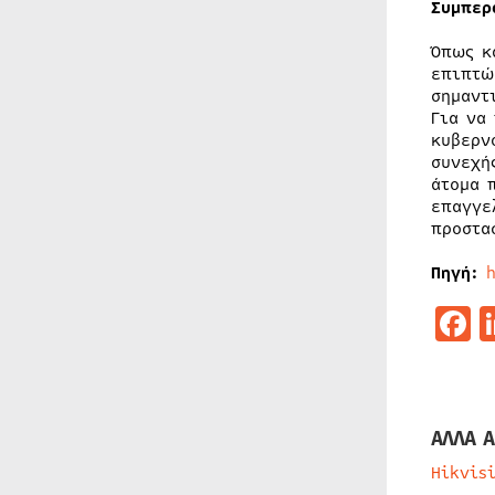
Συμπερ
Όπως κ
επιπτώ
σημαντ
Για να
κυβερν
συνεχή
άτομα 
επαγγε
προστα
Πηγή:
F
ΑΛΛΑ Α
Hikvis