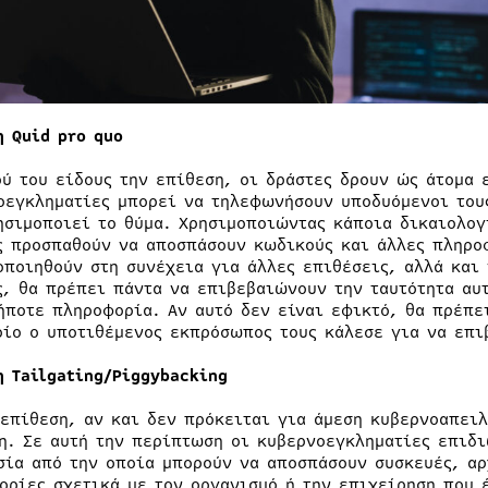
η Quid pro quo
ού του είδους την επίθεση, οι δράστες δρουν ώς άτομα 
οεγκληματίες μπορεί να τηλεφωνήσουν υποδυόμενοι του
ησιμοποιεί το θύμα. Χρησιμοποιώντας κάποια δικαιολογί
ς προσπαθούν να αποσπάσουν κωδικούς και άλλες πληρο
οποιηθούν στη συνέχεια για άλλες επιθέσεις, αλλά και 
ς, θα πρέπει πάντα να επιβεβαιώνουν την ταυτότητα αυ
ήποτε πληροφορία. Αν αυτό δεν είναι εφικτό, θα πρέπε
οίο ο υποτιθέμενος εκπρόσωπος τους κάλεσε για να επι
η Tailgating/Piggybacking
 επίθεση, αν και δεν πρόκειται για άμεση κυβερνοαπειλ
η. Σε αυτή την περίπτωση οι κυβερνοεγκληματίες επιδ
σία από την οποία μπορούν να αποσπάσουν συσκευές, αρ
ορίες σχετικά με τον οργανισμό ή την επιχείρηση που έ