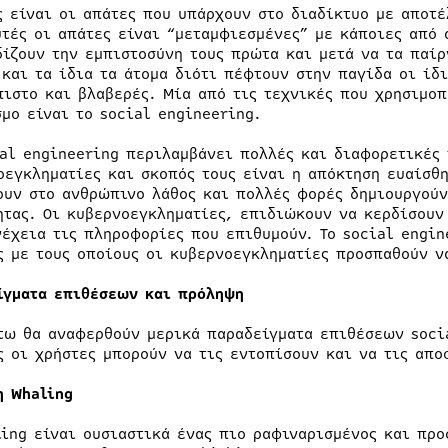
ς είναι οι απάτες που υπάρχουν στο διαδίκτυο με αποτέ
υτές οι απάτες είναι “μεταμφιεσμένες” με κάποιες από 
δίζουν την εμπιστοσύνη τους πρώτα και μετά να τα παί
 και τα ίδια τα άτομα διότι πέφτουν στην παγίδα οι ίδ
πιστο και βλαβερές. Μία από τις τεχνικές που χρησιμο
σμο είναι το social engineering.
ial engineering περιλαμβάνει πολλές και διαφορετικές
οεγκληματίες και σκοπός τους είναι η απόκτηση ευαίσθ
ουν στο ανθρώπινο λάθος και πολλές φορές δημιουργούν
ητας. Οι κυβερνοεγκληματίες, επιδιώκουν να κερδίσουν
νέχεια τις πληροφορίες που επιθυμούν. Το social engi
ς με τους οποίους οι κυβερνοεγκληματίες προσπαθούν ν
ίγματα επιθέσεων και πρόληψη
τω θα αναφερθούν μερικά παραδείγματα επιθέσεων socia
ς οι χρήστες μπορούν να τις εντοπίσουν και να τις απο
η Whaling
ling είναι ουσιαστικά ένας πιο ραφιναρισμένος και π