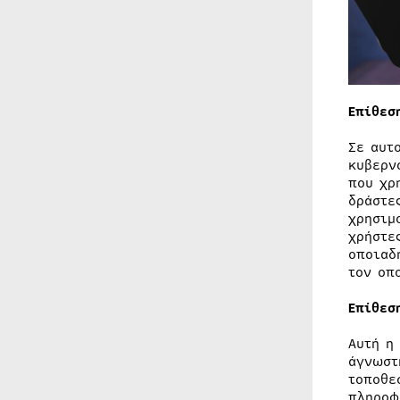
Επίθεσ
Σε αυτ
κυβερν
που χρ
δράστε
χρησιμ
χρήστε
οποιαδ
τον οπ
Επίθεσ
Αυτή η
άγνωστ
τοποθε
πληροφ