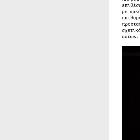
επιθέσ
με κακ
επιθυμ
προστα
σχετικ
αυτών.