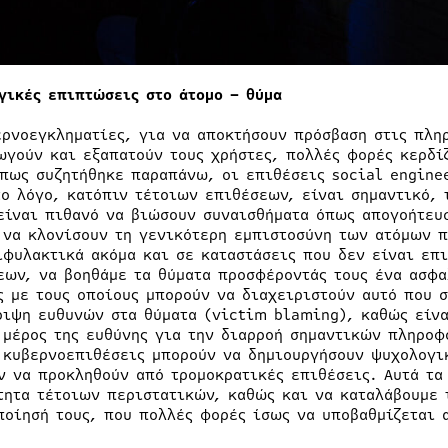
γικές επιπτώσεις στο άτομο – θύμα
ερνοεγκληματίες, για να αποκτήσουν πρόσβαση στις πλ
ωγούν και εξαπατούν τους χρήστες, πολλές φορές κερδί
Όπως συζητήθηκε παραπάνω, οι επιθέσεις social enginee
το λόγο, κατόπιν τέτοιων επιθέσεων, είναι σημαντικό, 
είναι πιθανό να βιώσουν συναισθήματα όπως απογοήτευσ
 να κλονίσουν τη γενικότερη εμπιστοσύνη των ατόμων π
ιφυλακτικά ακόμα και σε καταστάσεις που δεν είναι επι
εων, να βοηθάμε τα θύματα προσφέροντάς τους ένα ασφα
ς με τους οποίους μπορούν να διαχειριστούν αυτό που 
ριψη ευθυνών στα θύματα (victim blaming), καθώς είν
 μέρος της ευθύνης για την διαρροή σημαντικών πληροφ
 κυβερνοεπιθέσεις μπορούν να δημιουργήσουν ψυχολογικ
ν να προκληθούν από τρομοκρατικές επιθέσεις. Αυτά τα
τητα τέτοιων περιστατικών, καθώς και να καταλάβουμε 
ποίησή τους, που πολλές φορές ίσως να υποβαθμίζεται α