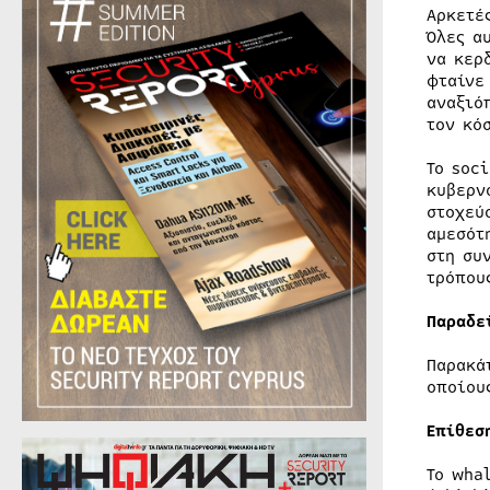
Αρκετέ
Όλες α
να κερ
φταίνε
αναξιό
τον κό
Το soc
κυβερν
στοχεύ
αμεσότ
στη συ
τρόπου
Παραδε
Παρακά
οποίου
Επίθεσ
Το wha