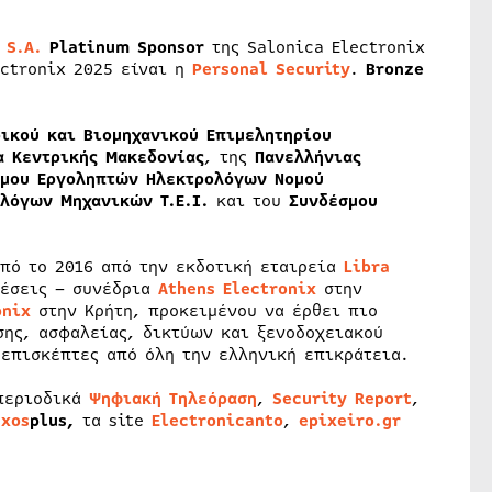
 S.A.
Platinum Sponsor
της Salonica Electronix
ctronix 2025 είναι η
Personal Security
.
Bronze
ικού και Βιομηχανικού Επιμελητηρίου
α Κεντρικής Μακεδονίας
, της
Πανελλήνιας
μου Εργοληπτών Ηλεκτρολόγων Νομού
λόγων Μηχανικών Τ.Ε.Ι.
και του
Συνδέσμου
από το 2016 από την εκδοτική εταιρεία
Libra
θέσεις – συνέδρια
Athens Electronix
στην
onix
στην Κρήτη, προκειμένου να έρθει πιο
σης, ασφαλείας, δικτύων και ξενοδοχειακού
 επισκέπτες από όλη την ελληνική επικράτεια.
 περιοδικά
Ψηφιακή Τηλεόραση
,
Security Report
,
hxos
plus
,
τα site
Electronicanto
,
epixeiro.gr