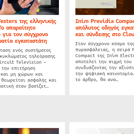
Testers της ελληνικής
Inim Previdia Compac
Το απαραίτητο
απόλυτος οδηγός εγκα
 για τον σύγχρονο
και σύνδεσης στο Clo
ατία εγκαταστάτη
Στον σύγχρονο κόσμο τη
πυρασφάλειας, η σειρά 
ταση ενός συστήματος
Compact της Inim Elect
 κυκλώματος τηλεόρασης
αποτελεί την αιχμή του 
ircuit Television –
συνδυάζοντας την αξιοπι
 την επιτήρηση
την ψηφιακή καινοτομία
 και μη χώρων και
το άρθρο, θα ανα…
 θεωρείται ασφαλής και
ατική όταν βασίζετ…