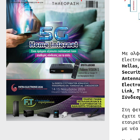
Με αλφ
Electr
Hellas
Securi
Antenn
Electr
Link
,
T
Σύνδεσ
Στη φε
έχετε 
εταιρε
με νέα