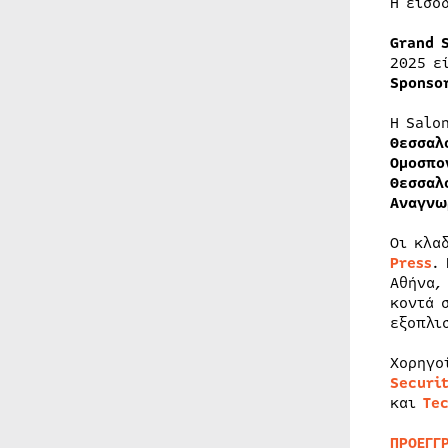
Η είσο
Grand 
2025 ε
Sponso
Η Salo
Θεσσαλ
Ομοσπο
Θεσσαλ
Αναγνω
Οι κλα
Press
.
Αθήνα
κοντά 
εξοπλι
Χορηγο
Securi
και
Te
Π
ΡΟΕΓΓ