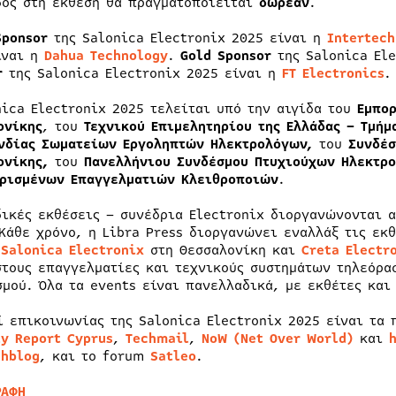
δος στη έκθεση θα πραγματοποιείται
δωρεάν
.
Sponsor
της Salonica Electronix 2025 είναι η
Intertech
ίναι η
Dahua Technology
.
Gold Sponsor
της Salonica Ele
r
της Salonica Electronix 2025 είναι η
FT Electronics
.
nica Electronix 2025 τελείται υπό την αιγίδα του
Εμπορ
ονίκης
, του
Τεχνικού Επιμελητηρίου της Ελλάδας – Τμήμ
νδίας Σωματείων Εργοληπτών Ηλεκτρολόγων,
του
Συνδέσ
ονίκης,
του
Πανελλήνιου Συνδέσμου Πτυχιούχων Ηλεκτρο
ρισμένων Επαγγελματιών Κλειθροποιών
.
δικές εκθέσεις – συνέδρια Electronix διοργανώνονται 
 Κάθε χρόνο, η Libra Press διοργανώνει εναλλάξ τις εκ
,
Salonica Electronix
στη Θεσσαλονίκη και
Creta Electr
στους επαγγελματίες και τεχνικούς συστημάτων τηλεόρα
σμού. Όλα τα events είναι πανελλαδικά, με εκθέτες και
ί επικοινωνίας της Salonica Electronix 2025 είναι τα
ty Report Cyprus
,
Techmail
,
NoW (Net Over World)
και
chblog
, και το forum
Satleo
.
ΡΑΦΗ