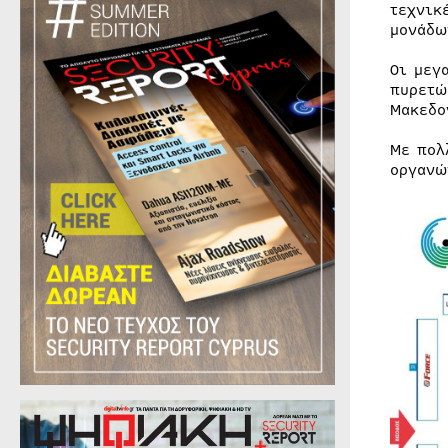
τεχνικ
μονάδω
Οι μεγ
πυρετώ
Μακεδο
Με πολ
οργανώ