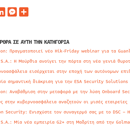
acebook
LinkedIn
Messenger
Μοιραστείτε
ΡΘΡΑ ΣΕ ΑΥΤΗ ΤΗΝ ΚΑΤΗΓΟΡΙΑ
ion: Πραγματοποιεί νέο Hik-Friday webinar για τα Guan
 S.A.: Η Μούρθια ανοίγει την πόρτα στη νέα γενιά θυρο
ρνοασφάλεια εισέρχεται στην εποχή των αυτόνομων επι
μία σημαντική διάκριση για την ESA Security Solutions
ion: Αναβάθμιση στην μεταφορά με την λύση Onboard Sec
ύς στην κυβερνοασφάλεια αναζητούν οι μισές εταιρείες
on Security: Ενισχύστε τον συναγερμό σας με το DSC – 
 S.A.: Μία νέα εμπειρία G2+ στη Μαδρίτη από την Golma