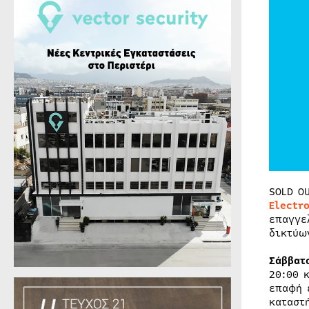
SOLD O
Electr
επαγγε
δικτύω
Σάββατ
20:00 
επαφή 
καταστ