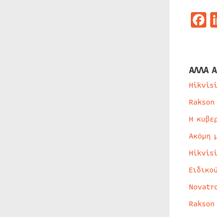
F
ΑΛΛΑ Α
Hikvis
Rakson
Η κυβε
Ακόμη 
Hikvis
Ειδικο
Novatr
Rakson