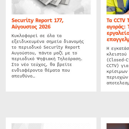
Security Report 177,
Τα CCTV 
Αύγουστος 2026
αγοράς: 
εργαλείο
Κυκλοφορεί σε όλα τα
επαγγελμ
εξειδικευμένα σημεία διανομής
το περιοδικό Security Report
Η εγκατάσ
Αυγούστου, πάντα μαζί με το
κλειστού
περιοδικό Ψηφιακή Τηλεόραση.
(Closed-C
Στο νέο τεύχος, θα βρείτε
CCTV) για
ενδιαφέροντα θέματα που
κρίσιμων
απευθύνο…
περιοχών
αποτελεσμ