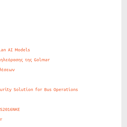
lan AI Models
τηλεόρασης της Golmar
θέσεων
urity Solution for Bus Operations
HS2016NKE
r