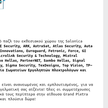
ό παζλ του εκθεσιακού χώρου της Salonica
ΙΣ
Security
,
ARK
,
AstraSat
,
Atlas
Security
,
Auta
Innovations
,
Euroguard
,
Fetronic
,
Force
,
GI
icrolink
Security
&
Technology
,
Mistral
ox
Hellas
,
PartnerNET
,
Sambo
Hellas
,
Signal
ty
,
Sigma
Security
,
TexDesigns
,
Top
Vision
,
TP
–
δία Σωματείων Εργοληπτών Ηλεκτρολόγων και
 είναι ανανεωμένος και εμπλουτισμένος, για να
γελματική σας ατζέντα! Όλες οι συμμετέχουσες
κά τους περίπτερα στην αίθουσα Grand Pietra
 και πλούσια δώρα!