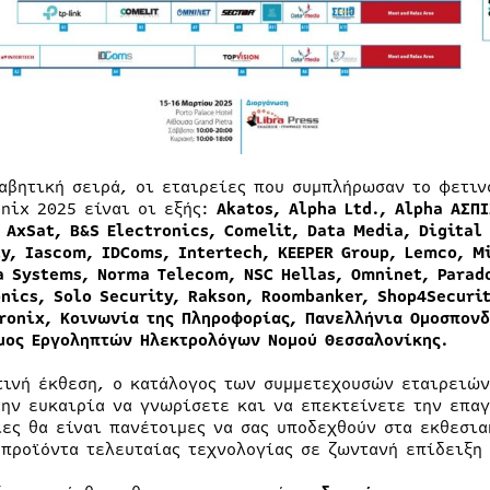
αβητική σειρά, οι εταιρείες που συμπλήρωσαν το φετιν
onix 2025 είναι οι εξής:
Akatos
,
Alpha
Ltd
.,
Alpha
ΑΣΠ
,
AxSat
,
B
&
S
Electronics
,
Comelit
,
Data
Media
,
Digital
ty
,
Iascom
,
IDComs
,
Intertech
,
KEEPER
Group
,
Lemco
,
M
a
Systems
,
Norma
Telecom
,
NSC
Hellas
,
Omninet
,
Parad
onics
,
Solo
Security
,
Rakson
,
Roombanker
,
Shop
4
Securi
ronix
, Κοινωνία της Πληροφορίας, Πανελλήνια Ομοσπον
μος Εργοληπτών Ηλεκτρολόγων Νομού Θεσσαλονίκης.
τινή έκθεση, ο κατάλογος των συμμετεχουσών εταιρειών
την ευκαιρία να γνωρίσετε και να επεκτείνετε την επαγ
ίες θα είναι πανέτοιμες να σας υποδεχθούν στα εκθεσια
 προϊόντα τελευταίας τεχνολογίας σε ζωντανή επίδειξη