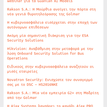
webinar για τα Guanlan AI Models
Rakson S.A.: Η Μούρθια ανοίγει την πόρτα στη
νέα γενιά θυροτηλεόρασης της Golmar
Η κυβερνοασφάλεια εισέρχεται στην εποχή των
αυτόνομων επιθέσεων
Ακόμη μία σημαντική διάκριση για την ESA
Security Solutions
Hikvision: Αναβάθμιση στην μεταφορά με την
λύση Onboard Security Solution for Bus
Operations
Ειδικούς στην κυβερνοασφάλεια αναζητούν οι
μισές εταιρείες
Novatron Security: Ενισχύστε τον συναγερμό
σας με το DSC – HS2016NKE
Rakson S.A.: Μία νέα εμπειρία G2+ στη Μαδρίτη
από την Golmar
Η Ajax Systems λανσάρει το κανάλι Ajax PRO