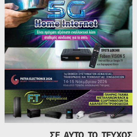
ΣΕ ΑΥΤΟ ΤΟ ΤΕΥΧΟΣ