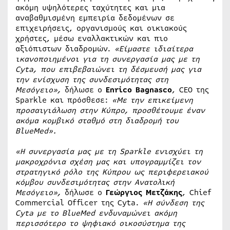
ακόμη υψηλότερες ταχύτητες και μια
αναβαθμισμένη εμπειρία δεδομένων σε
επιχειρήσεις, οργανισμούς και οικιακούς
χρήστες, μέσω εναλλακτικών και πιο
αξιόπιστων διαδρομών.
«Είμαστε ιδιαίτερα
ικανοποιημένοι για τη συνεργασία μας με τη
Cyta, που επιβεβαιώνει τη δέσμευσή μας για
την ενίσχυση της συνδεσιμότητας στη
Μεσόγειο»,
δήλωσε ο
Enrico Bagnasco
, CEO της
Sparkle και πρόσθεσε:
«Με την επικείμενη
προσαιγιάλωση στην Κύπρο, προσθέτουμε έναν
ακόμα κομβικό σταθμό στη διαδρομή του
BlueMed».
«Η συνεργασία μας με τη
Sparkle
ενισχύει τη
μακροχρόνια σχέση μας και υπογραμμίζει τον
στρατηγικό ρόλο της Κύπρου ως περιφερειακού
κόμβου συνδεσιμότητας στην Ανατολική
Μεσόγειο»,
δήλωσε ο
Γεώργιος Μετζάκης
, Chief
Commercial Officer της Cyta.
«Η σύνδεση της
Cyta
με το
BlueMed
ενδυναμώνει ακόμη
περισσότερο το ψηφιακό οικοσύστημα της