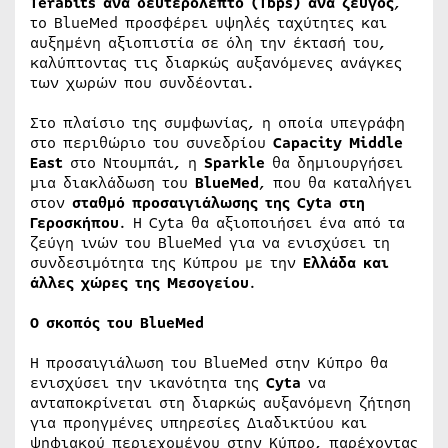
Terabits ανά δευτερόλεπτο (Tbps) ανά ζεύγος
,
το BlueMed προσφέρει υψηλές ταχύτητες και
αυξημένη αξιοπιστία σε όλη την έκτασή του,
καλύπτοντας τις διαρκώς αυξανόμενες ανάγκες
των χωρών που συνδέονται.
Στο πλαίσιο της συμφωνίας, η οποία υπεγράφη
στο περιθώριο του συνεδρίου
Capacity
Middle
East
στο Ντουμπάι, η
Sparkle
θα δημιουργήσει
μια διακλάδωση του
BlueMed
, που θα καταλήγει
στον
σταθμό προσαιγιάλωσης της
Cyta
στη
Γεροσκήπου
. Η Cyta θα αξιοποιήσει ένα από τα
ζεύγη ινών του BlueMed για να ενισχύσει τη
συνδεσιμότητα της Κύπρου με την
Ελλάδα και
άλλες χώρες της Μεσογείου
.
Ο σκοπός του BlueMed
Η προσαιγιάλωση του BlueMed στην Κύπρο θα
ενισχύσει την ικανότητα της
Cyta
να
ανταποκρίνεται στη διαρκώς αυξανόμενη ζήτηση
για προηγμένες υπηρεσίες Διαδικτύου και
ψηφιακού περιεχομένου στην Κύπρο, παρέχοντας