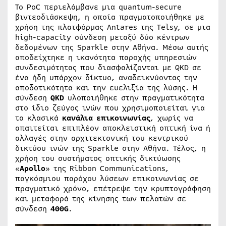
Το PoC περιελάμβανε μια quantum-secure
βιντεοδιάσκεψη, η οποία πραγματοποιήθηκε με
χρήση της πλατφόρμας Antares της Telsy, σε μια
high-capacity σύνδεση μεταξύ δύο κέντρων
δεδομένων της Sparkle στην Αθήνα. Μέσω αυτής
αποδείχτηκε η ικανότητα παροχής υπηρεσιών
συνδεσιμότητας που διασφαλίζονται με QKD σε
ένα ήδη υπάρχον δίκτυο, αναδεικνύοντας την
αποδοτικότητα και την ευελιξία της λύσης. Η
σύνδεση
QKD
υλοποιήθηκε στην πραγματικότητα
στο ίδιο ζεύγος ινών που χρησιμοποιείται για
τα κλασικά
κανάλια επικοινωνίας
, χωρίς να
απαιτείται επιπλέον αποκλειστική οπτική ίνα ή
αλλαγές στην αρχιτεκτονική του κεντρικού
δικτύου ινών της Sparkle στην Αθήνα. Τέλος, η
χρήση του συστήματος οπτικής δικτύωσης
«
Apollo
» της Ribbon Communications,
παγκόσμιου παρόχου λύσεων επικοινωνίας σε
πραγματικό χρόνο, επέτρεψε την κρυπτογράφηση
και μεταφορά της κίνησης των πελατών σε
σύνδεση
400G
.