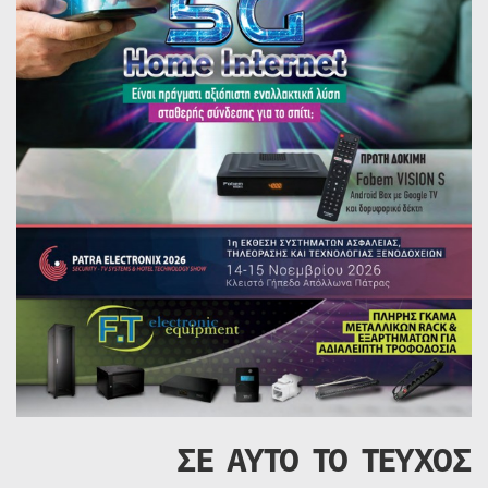
ΣΕ ΑΥΤΟ ΤΟ ΤΕΥΧΟΣ