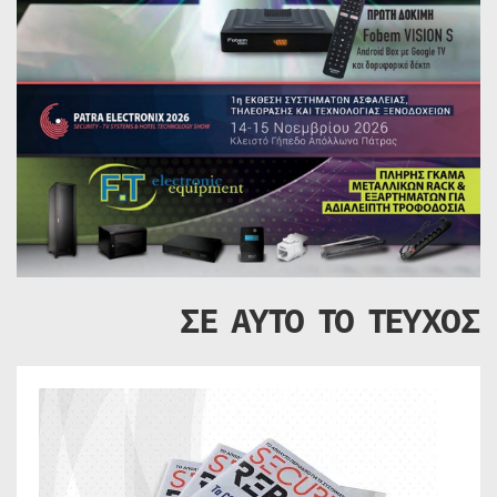
ΣΕ ΑΥΤΟ ΤΟ ΤΕΥΧΟΣ