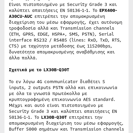
Είναι πιστοποιημένο με Security Grade 3 και
καλύπτει απαιτήσεις EN 50136-1-1. Το
EPX400-
A30CU-AUC
επιτρέπει την απομακρυσμένη
διαχείριση του μέσω εφαρμογής, έχει αυτόνομη
τροφοδοσία αλλά και Transmission channels
(ETH, GPRS, EDGE, HSPA+, SMS, PSTN), Serial
interface RS232 / RS485 (lines: RxD, TxD, RTS,
CTS) με ταχύτητα μετάδοσης έως 115200bps,
δυνατότητα απομακρυσμένης αναβάθμισης και
άλλα πολλά.
Σχετικά με το LX30B-Q30T
Το εν λόγω 4G communicator διαθέτει 5
inputs, 2 outputs PSTN αλλά και επικοινωνία
με όλα τα γνωστά πρωτόκολλα με
κρυπτογραφημένη επικοινωνία AES standard.
Μέχρι και αυτό είναι πιστοποιημένο με
Security Grade 3 και καλύπτει απαιτήσεις EN
50136-1-1. Το
LX30B-Q30T
επιτρέπει την
απομακρυσμένη διαχείριση του μέσω εφαρμογής,
Buffer 5000 σημάτων και Transmission channels