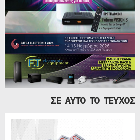
ΣΕ ΑΥΤΟ ΤΟ ΤΕΥΧΟΣ