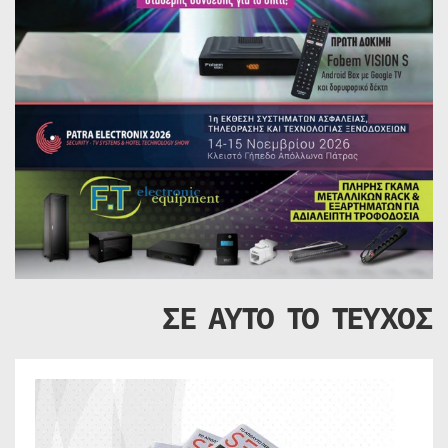
ΣΕ ΑΥΤΟ ΤΟ ΤΕΥΧΟΣ