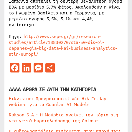
Ιαπωνία αποτελεί τη δεύτερη μεγαλύτερη αγορά
BDA με μερίδιο 5,7% φέτος. Ακολουθούν η Κίνα,
το Ηνωμένο Βασίλειο και η Γερμανία, με
μερίδιο αγοράς 5,5%, 5,1% και 4,4%,
αντίστοιχα.
Πηγή:
http://www.sepe.gr/gr/research-
studies/article/18830270/sta-50-dis-oi-
dapanes-gia-big-data-kai-business-analytics-
stin-europi/
Facebook
LinkedIn
Messenger
Μοιραστείτε
ΑΛΛΑ ΑΡΘΡΑ ΣΕ ΑΥΤΗ ΤΗΝ ΚΑΤΗΓΟΡΙΑ
Hikvision: Πραγματοποιεί νέο Hik-Friday
webinar για τα Guanlan AI Models
Rakson S.A.: Η Μούρθια ανοίγει την πόρτα στη
νέα γενιά θυροτηλεόρασης της Golmar
Η κυβερνοασφάλεια εισέρχεται στην εποχή των