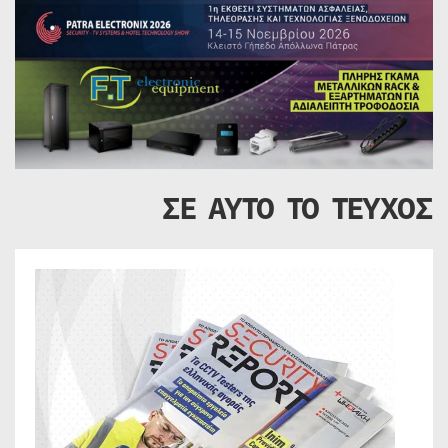
ΣΕ ΑΥΤΟ ΤΟ ΤΕΥΧΟΣ