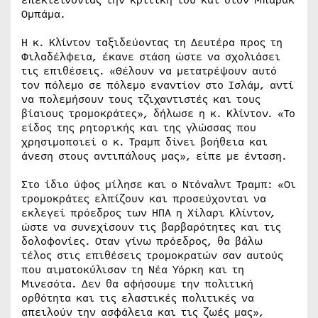
επεκτείνοντας την κριτική του και στον Μπαράκ
Ομπάμα.
Η κ. Κλίντον ταξιδεύοντας τη Δευτέρα προς τη
Φιλαδέλφεια, έκανε στάση ώστε να σχολιάσει
τις επιθέσεις. «Θέλουν να μετατρέψουν αυτό
τον πόλεμο σε πόλεμο εναντίον στο Ισλάμ, αντί
να πολεμήσουν τους τζιχαντιστές και τους
βίαιους τρομοκράτες», δήλωσε η κ. Κλίντον. «Το
είδος της ρητορικής και της γλώσσας που
χρησιμοποιεί ο κ. Τραμπ δίνει βοήθεια και
άνεση στους αντιπάλους μας», είπε με ένταση.
Στο ίδιο ύφος μίλησε και ο Ντόναλντ Τραμπ: «Οι
τρομοκράτες ελπίζουν και προσεύχονται να
εκλεγεί πρόεδρος των ΗΠΑ η Χίλαρι Κλίντον,
ώστε να συνεχίσουν τις βαρβαρότητες και τις
δολοφονίες. Οταν γίνω πρόεδρος, θα βάλω
τέλος στις επιθέσεις τρομοκρατών σαν αυτούς
που αιματοκύλισαν τη Νέα Υόρκη και τη
Μινεσότα. Δεν θα αφήσουμε την πολιτική
ορθότητα και τις ελαστικές πολιτικές να
απειλούν την ασφάλεια και τις ζωές μας»,