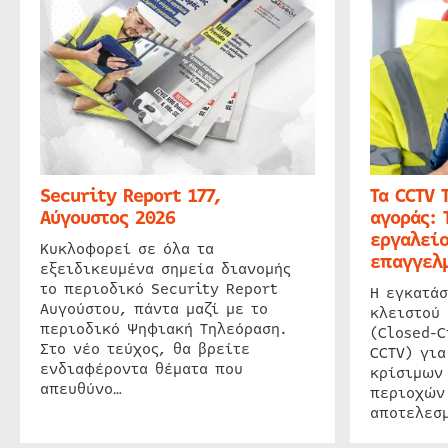
Security Report 177,
Τα CCTV 
Αύγουστος 2026
αγοράς: 
εργαλείο
Κυκλοφορεί σε όλα τα
επαγγελμ
εξειδικευμένα σημεία διανομής
το περιοδικό Security Report
Η εγκατάσ
Αυγούστου, πάντα μαζί με το
κλειστού
περιοδικό Ψηφιακή Τηλεόραση.
(Closed-C
Στο νέο τεύχος, θα βρείτε
CCTV) για
ενδιαφέροντα θέματα που
κρίσιμων
απευθύνο…
περιοχών
αποτελεσμ