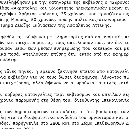
συνελήφθησαν με την κατηγορία της εκβίασης ο 42χρονο
ίδας «Ακρόπολη» και ιδιοκτήτης ηλεκτρονικών μέσων ε
ογράφοι Χρήστος Φράγκου, 35 χρόνων, που εργαζόταν ως
ώτης Μουσάς, 50 χρόνων, πρώην πολιτικός-οικονομικός 
 Τμήμα Δίωξης Εκβιαστών της Ασφάλειας Αττικής.
ληφθέντες -σύμφωνα με πληροφορίες από αστυνομικές π
ών και επιχειρηματίες, τους απειλούσαν πως, αν δεν τ
ούσαν μέσω των μέσων ενημέρωσης που κατείχαν και με
ικά ποσά. Απειλούσαν επίσης ότι, εκτός από τις εφημερ
 εκδότης.
ις ίδιες πηγές, η έρευνα ξεκίνησε έπειτα από καταγγελ
οία εκβίαζαν για να τους δώσει διαφήμιση, λέγοντας πω
α επιχείρηση, αλλά άφηναν να αιωρούνται απειλές κατά 
υ, σοβαρές καταγγελίες περί εκβιασμών και απειλών εί
χρόνια παραμονής στη θέση του, διευθυντής Επικοινωνία
ας των δημοσιευμάτων του εκδότη, ο τότε βουλευτής των
υλή για τα διαφημιστικά κονδύλια του οργανισμού και ο
ύδης, παρήγγειλε στο ΣΔΟΕ και στο Σώμα Επιθεωρητών Δ