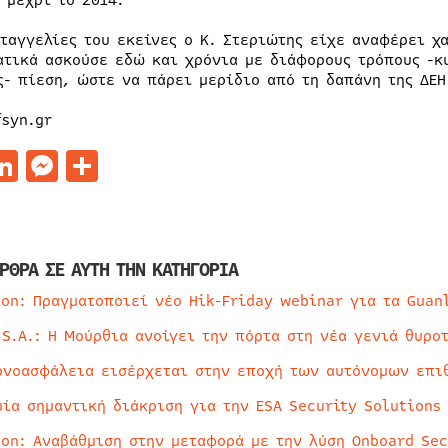
 μέχρι το 2014.
αταγγελίες του εκείνες ο Κ. Στεριώτης είχε αναφέρει χ
ατικά ασκούσε εδώ και χρόνια με διάφορους τρόπους -κ
ς- πίεση, ώστε να πάρει μερίδιο από τη δαπάνη της ΔΕΗ
fsyn.gr
acebook
LinkedIn
Messenger
Μοιραστείτε
ΡΘΡΑ ΣΕ ΑΥΤΗ ΤΗΝ ΚΑΤΗΓΟΡΙΑ
ion: Πραγματοποιεί νέο Hik-Friday webinar για τα Guan
 S.A.: Η Μούρθια ανοίγει την πόρτα στη νέα γενιά θυρο
ρνοασφάλεια εισέρχεται στην εποχή των αυτόνομων επι
μία σημαντική διάκριση για την ESA Security Solutions
ion: Αναβάθμιση στην μεταφορά με την λύση Onboard Sec