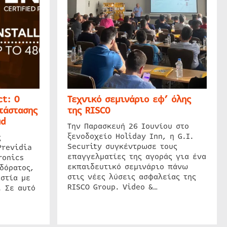
t: Ο
Τεχνικό σεμινάριο εφ’ όλης
τάστασης
της RISCO
ud
Την Παρασκευή 26 Ιουνίου στο
ξενοδοχείο Holiday Inn, η G.I.
ς
Security συγκέντρωσε τους
Previdia
επαγγελματίες της αγοράς για ένα
ronics
εκπαιδευτικό σεμινάριο πάνω
δόρατος,
στις νέες λύσεις ασφαλείας της
στία με
RISCO Group. Video &…
. Σε αυτό