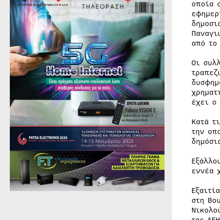
οποία 
εφημερ
δημοσι
Παναγι
από το
Οι συλ
τραπεζ
δυσφημ
χρηματ
έχει ο
Κατά τ
την οπ
δημόσι
Εξάλλο
εννέα 
Εξαιτί
στη Βο
Νικολο