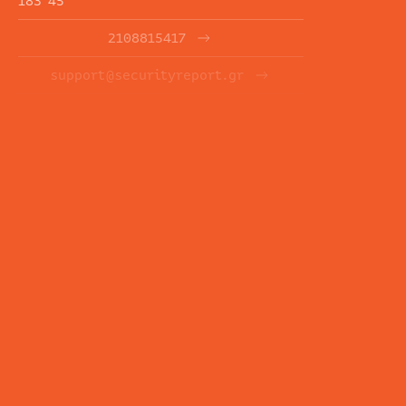
183 45
2108815417
support@securityreport.gr
ΕΝΗΜΕΡΩΤΙΚΑ ΔΕΛΤΙΑ
ΕΓΓΡΑΦΉ