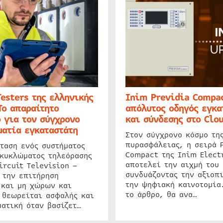
Testers της ελληνικής
Inim Previdia Compac
Το απαραίτητο
απόλυτος οδηγός εγκα
 για τον σύγχρονο
και σύνδεσης στο Clo
ατία εγκαταστάτη
Στον σύγχρονο κόσμο τη
πυρασφάλειας, η σειρά 
ταση ενός συστήματος
Compact της Inim Elect
 κυκλώματος τηλεόρασης
αποτελεί την αιχμή του 
ircuit Television –
συνδυάζοντας την αξιοπι
 την επιτήρηση
την ψηφιακή καινοτομία
 και μη χώρων και
το άρθρο, θα ανα…
 θεωρείται ασφαλής και
ατική όταν βασίζετ…