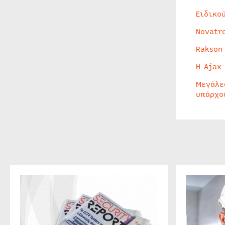
Ειδικο
Novatr
Rakson
Η Ajax
Μεγάλε
υπάρχο