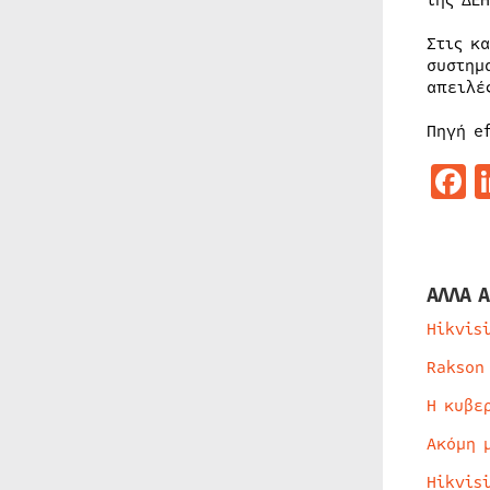
της ΔΕΗ
Στις κ
συστημ
απειλέ
Πηγή e
F
ΑΛΛΑ Α
Hikvis
Rakson
Η κυβε
Ακόμη 
Hikvis