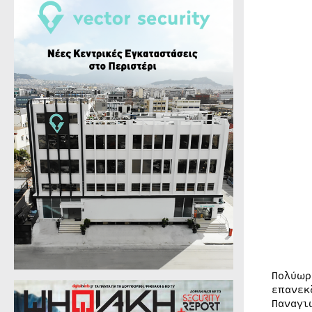
Πολύωρ
επανεκ
Παναγι