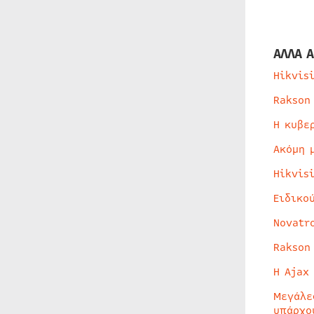
ΑΛΛΑ Α
Hikvis
Rakson
Η κυβε
Ακόμη 
Hikvis
Ειδικο
Novatr
Rakson
Η Ajax
Μεγάλε
υπάρχο