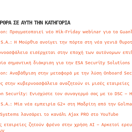
ΡΘΡΑ ΣΕ ΑΥΤΗ ΤΗΝ ΚΑΤΗΓΟΡΙΑ
ion: Πραγματοποιεί νέο Hik-Friday webinar για τα Guan
 S.A.: Η Μούρθια ανοίγει την πόρτα στη νέα γενιά θυρο
ρνοασφάλεια εισέρχεται στην εποχή των αυτόνομων επι
μία σημαντική διάκριση για την ESA Security Solutions
ion: Αναβάθμιση στην μεταφορά με την λύση Onboard Sec
ύς στην κυβερνοασφάλεια αναζητούν οι μισές εταιρείες
on Security: Ενισχύστε τον συναγερμό σας με το DSC – 
 S.A.: Μία νέα εμπειρία G2+ στη Μαδρίτη από την Golma
 Systems λανσάρει το κανάλι Ajax PRO στο YouTube
ς εταιρείες ζητούν φρένο στην χρήση AI – Αρκετοί ερε
υν