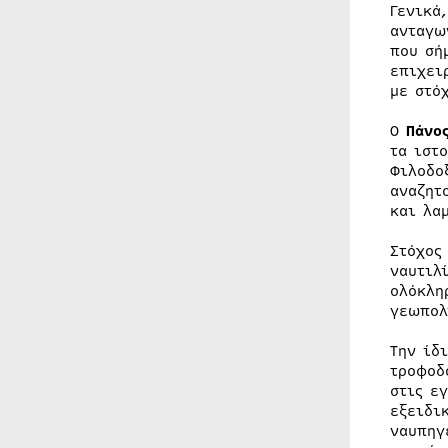
Γενικά
ανταγω
που σή
επιχει
με στό
Ο
Πάνο
τα ιστ
Φιλοδο
αναζητ
και λα
Στόχος
ναυτιλ
ολόκλη
γεωπολ
Την ίδ
τροφοδ
στις ε
εξειδι
ναυπηγ