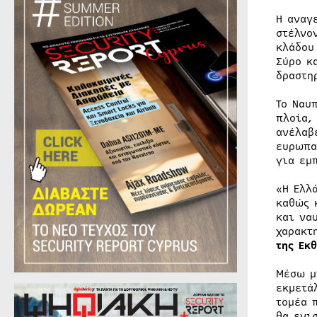
Η αναγ
στέλνο
κλάδου
Σύρο κ
δραστη
Το Ναυ
πλοία,
ανέλαβ
ευρωπα
για εμ
«Η Ελλ
καθώς 
και να
χαρακτ
της Εκ
Μέσω μ
εκμετά
τομέα 
θα ενι