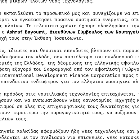
ηση μικρών πλοίων νέας τεχνολογίας.
ε εκπαιδεύσει το προσωπικό μας και συνεχίζουμε να επ
ορεί να εγκαταστήσει πράσινα συστήματα ενέργειας, όπ
ς πλοίων. Τα τελευταία χρόνια έχουμε ολοκληρώσει την
ε ο
Ashraf Bayoumi, Διευθύνων Σύμβουλος των Ναυπηγεί
οχή τους στην Έκθεση Ποσειδώνια.
ον, ιδιώτες και θεσμικοί επενδυτές βλέπουν ότι παρουσ
οδοτήσουν τον κλάδο, σαν αποτέλεσμα του συνδυασμού τ
ομιάς της Ελλάδας, της δέσμευσης της ελληνικής εφοπλι
φατη εξαγορά του Σκαραμαγκά από τον εφοπλιστή Γιώργο
 International Development Finance Corporation προς τ
 επενδυτικό ενδιαφέρον για τον ελληνικό ναυπηγικό κλ
η πρόοδος στις ναυτιλιακές τεχνολογίες επιταχύνεται, 
ήσουν και να ενσωματώσουν νέες καινοτομίες Τεχνητής 
τισμού σε όλες τις επιχειρησιακές τους δυνατότητες γι
σουν περαιτέρω την παραγωγικότητά τους, να αυξήσουν 
ελιών τους.
πηγεία Χαλκίδας εφαρμόζουν ήδη νέες τεχνολογίες και 
νδέονται με τον σχεδιασμό για επισκευές, νέες κατασκ