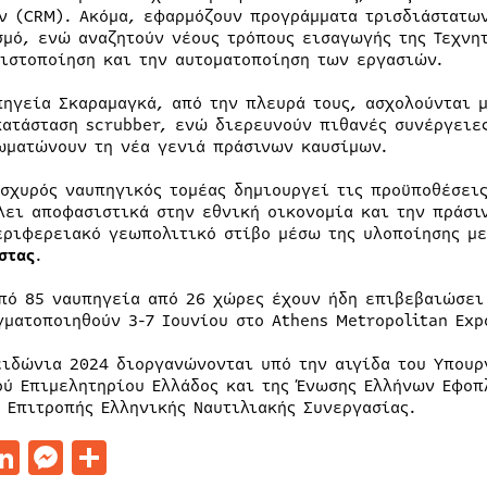
ν (CRM). Ακόμα, εφαρμόζουν προγράμματα τρισδιάστατω
σμό, ενώ αναζητούν νέους τρόπους εισαγωγής της Τεχνητ
τιστοποίηση και την αυτοματοποίηση των εργασιών.
πηγεία Σκαραμαγκά, από την πλευρά τους, ασχολούνται 
κατάσταση scrubber, ενώ διερευνούν πιθανές συνέργειε
ωματώνουν τη νέα γενιά πράσινων καυσίμων.
ισχυρός ναυπηγικός τομέας δημιουργεί τις προϋποθέσεις
λει αποφασιστικά στην εθνική οικονομία και την πράσιν
εριφερειακό γεωπολιτικό στίβο μέσω της υλοποίησης μ
στας
.
πό 85 ναυπηγεία από 26 χώρες έχουν ήδη επιβεβαιώσει 
γματοποιηθούν 3-7 Ιουνίου στο Athens Metropolitan Exp
ειδώνια 2024 διοργανώνονται υπό την αιγίδα του Υπουργ
ού Επιμελητηρίου Ελλάδος και της Ένωσης Ελλήνων Εφοπ
ς Επιτροπής Ελληνικής Ναυτιλιακής Συνεργασίας.
acebook
LinkedIn
Messenger
Μοιραστείτε