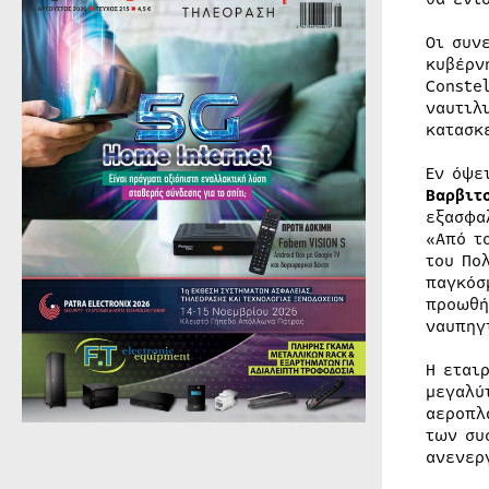
Οι συν
κυβέρν
Conste
ναυτιλ
κατασκ
Εν όψε
Βαρβιτ
εξασφα
«Από τ
του Πο
παγκόσ
προωθή
ναυπηγ
Η εται
μεγαλύ
αεροπλ
των συ
ανενερ