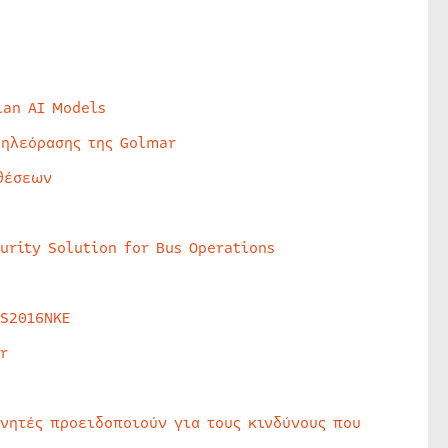
lan AI Models
τηλεόρασης της Golmar
θέσεων
urity Solution for Bus Operations
HS2016NKE
r
υνητές προειδοποιούν για τους κινδύνους που