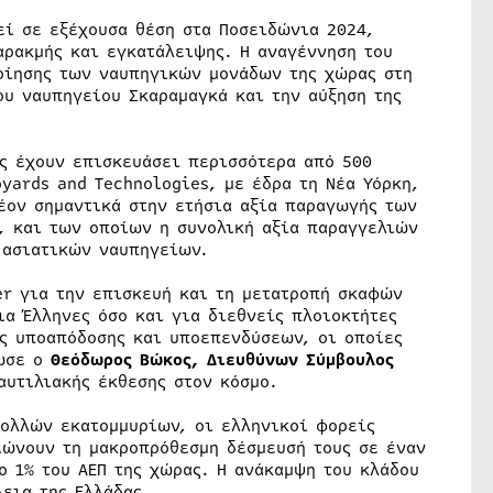
εί σε εξέχουσα θέση στα Ποσειδώνια 2024,
αρακμής και εγκατάλειψης. Η αναγέννηση του
οίησης των ναυπηγικών μονάδων της χώρας στη
ου ναυπηγείου Σκαραμαγκά και την αύξηση της
ας έχουν επισκευάσει περισσότερα από 500
pyards and Technologies, με έδρα τη Νέα Υόρκη,
λέον σημαντικά στην ετήσια αξία παραγωγής των
, και των οποίων η συνολική αξία παραγγελιών
 ασιατικών ναυπηγείων.
er για την επισκευή και τη μετατροπή σκαφών
ια Έλληνες όσο και για διεθνείς πλοιοκτήτες
ες υποαπόδοσης και υποεπενδύσεων, οι οποίες
λωσε ο
Θεόδωρος Βώκος, Διευθύνων Σύμβουλος
αυτιλιακής έκθεσης στον κόσμο.
ολλών εκατομμυρίων, οι ελληνικοί φορείς
ιώνουν τη μακροπρόθεσμη δέσμευσή τους σε έναν
ο 1% του ΑΕΠ της χώρας. Η ανάκαμψη του κλάδου
εια της Ελλάδας.