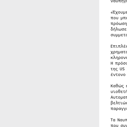
ναυπήγ
«Έχουμ
που μπ
πρόωση
δήλωσ
συμμετ
Επιπλέ
χρηματ
κληρον
Η πρόσ
της US
έντονο
Καθώς 
υιοθετ
Αυτομα
βελτιώ
παραγγ
Τα Ναυ
που συ