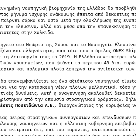
εννημένη ναυπηγική βιομηχανία της Ελλάδας θα προβληθ
ντας μήνυμα ισχυρής ανάκαμψης έπειτα από δεκαετίες π
 παίρνει σάρκα και οστά μετά την ολοκλήρωση της ενοπ
αι την Ελευσίνα, αλλά και μέσα από την επανεκκίνηση τ
ριότητας στην Χαλκίδα.
πηγείο στο Νεώριο της Σύρου και το Ναυπηγείο Ελευσίν
 ξένα και ελληνόκτητα, από τότε που ο όμιλος ONEX Shi
ε τη λειτουργία τους το 2019. Η Ελλάδα συνεισφέρει π
ϊκών ναυπηγείων, που φτάνει τα περίπου 43 δισ. ευρώ
πορικά και πολεμικά πλοία ξεπερνά την αντίστοιχη των
άδα επανεμφανίζεται ως ένα αξιόπιστο ναυπηγικό clust
και για την κατασκευή νέων πλοίων μελλοντικά, τόσο γ
υτικές δυνάμεις. Αυτή η αναγέννηση ακολουθεί δεκαετί
ηρίστηκαν από την απουσία στρατηγικού οράματος», δή
θέσεις Ποσειδώνια Α.Ε.
, διοργανώτριας της κορυφαίας ν
ιας σειράς στρατηγικών συνεργασιών και επενδύσεων π
λλευσης ναυπηγείων και η ελληνική κυβέρνηση επιβεβα
που εκτιμάται ότι, επί του παρόντος, αντιπροσωπεύει τ
σχύσει περαιτέρω τόσο την οικονομία όσο και την ασφάλ