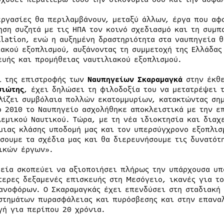
εργασίες θα περιλαμβάνουν, μεταξύ άλλων, έργα που αφ
ηση συζητά με τις ΗΠΑ τον κοινό σχεδιασμό και τη συμ
llation, ενώ η αυξημένη δραστηριότητα στα ναυπηγεία 
ιακού εξοπλισμού, αυξάνοντας τη συμμετοχή της Ελλάδα
ευής και προμήθειας ναυτιλιακού εξοπλισμού.
ι της επιστροφής των
Ναυπηγείων Σκαραμαγκά
στην έκθ
σιώτης
, έχει δηλώσει τη φιλοδοξία του να μετατρέψει 
λίζει συμβόλαια πολλών εκατομμυρίων, κατακτώντας σημ
ο 2010 το Ναυπηγείο ασχολήθηκε αποκλειστικά με την ε
λεμικού Ναυτικού. Τώρα, με τη νέα ιδιοκτησία και διαχ
μιας κλάσης υποδομή μας και τον υπερσύγχρονο εξοπλισ
σουμε τα σχέδια μας και θα διερευνήσουμε τις δυνατότ
ικών έργων».
ρεία σκοπεύει να αξιοποιήσει πλήρως την υπάρχουσα υπ
τερες δεξαμενές επισκευής στη Μεσόγειο, ικανές για τ
ανοφόρων. Ο Σκαραμαγκάς έχει επενδύσει στη σταδιακή
στημάτων πυρασφάλειας και πυρόσβεσης και στην επαναλ
γή για περίπου 20 χρόνια.