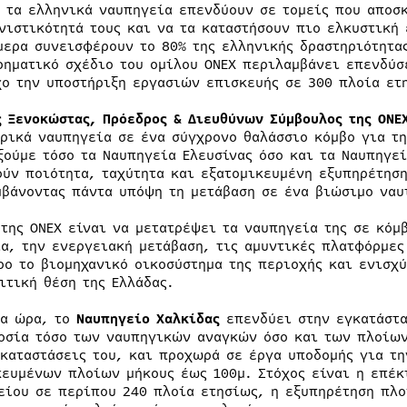
, τα ελληνικά ναυπηγεία επενδύουν σε τομείς που αποσ
νιστικότητά τους και να τα καταστήσουν πιο ελκυστική 
μερα συνεισφέρουν το 80% της ελληνικής δραστηριότητα
ρηματικό σχέδιο του ομίλου ONEX περιλαμβάνει επενδύσ
χο την υποστήριξη εργασιών επισκευής σε 300 πλοία ετ
ς Ξενοκώστας, Πρόεδρος & Διευθύνων Σύμβουλος της ONE
ορικά ναυπηγεία σε ένα σύγχρονο θαλάσσιο κόμβο για τ
ξούμε τόσο τα Ναυπηγεία Ελευσίνας όσο και τα Ναυπηγε
ούν ποιότητα, ταχύτητα και εξατομικευμένη εξυπηρέτησ
μβάνοντας πάντα υπόψη τη μετάβαση σε ένα βιώσιμο ναυ
 της ONEX είναι να μετατρέψει τα ναυπηγεία της σε κόμ
ία, την ενεργειακή μετάβαση, τις αμυντικές πλατφόρμες
ρο το βιομηχανικό οικοσύστημα της περιοχής και ενισχύ
ιτική θέση της Ελλάδας.
ια ώρα, το
Ναυπηγείο Χαλκίδας
επενδύει στην εγκατάστα
οσία τόσο των ναυπηγικών αναγκών όσο και των πλοίων 
γκαταστάσεις του, και προχωρά σε έργα υποδομής για τη
κευμένων πλοίων μήκους έως 100μ. Στόχος είναι η επέ
είου σε περίπου 240 πλοία ετησίως, η εξυπηρέτηση πλο