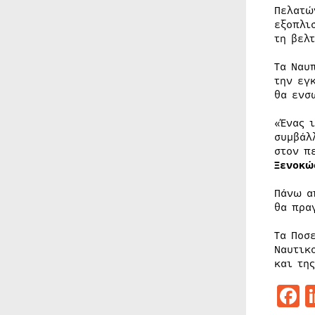
Πελατώ
εξοπλι
τη βελ
Τα Ναυ
την εγ
θα ενσ
«Ένας 
συμβάλ
στον π
Ξενοκώ
Πάνω α
θα πρα
Τα Ποσ
Ναυτικ
και τη
F