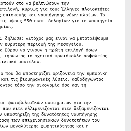
κοπούν στο να βελτιώσουν την
επιλογή, κυρίως για τους Έλληνες πλοιοκτήτες
ς επισκευής και ναυπήγησης νέων πλοίων. Το
εις ύψους 550 εκατ. δολαρίων για τα ναυπηγεία
ησίως.
X
, δήλωσε: «Στόχος μας είναι να μετατρέψουμε
ην ευρύτερη περιοχή της Μεσογείου.
ία Σύρου να γίνουν η πρώτη επιλογή όσων
η, τηρώντας τα σχετικά πρωτόκολλα ασφαλείας
τιλιακό μοντέλο».
βο που θα υποστηρίζει οριζόντια την εμπορική
 και τις βιομηχανικές λύσεις, καθοδηγώντας
οντας τόσο την οικονομία όσο και τη
ση φωτοβολταϊκών συστημάτων για την
που είτε ελλιμενίζονται είτε δεξαμενίζονται
ν υποστήριξη της δυνατότητας ναυπήγησης
κταση των επιχειρησιακών δυνατοτήτων του
ίων μεγαλύτερης χωρητικότητας και η