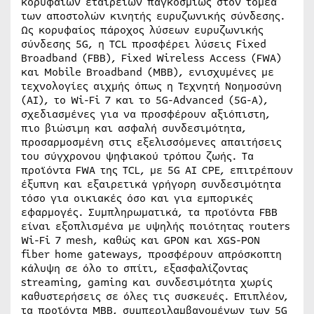
κορυφαίων εταιρειών παγκοσμίως στον τομέα
των αποστολών κινητής ευρυζωνικής σύνδεσης.
Ως κορυφαίος πάροχος λύσεων ευρυζωνικής
σύνδεσης 5G, η TCL προσφέρει λύσεις Fixed
Broadband (FBB), Fixed Wireless Access (FWA)
και Mobile Broadband (MBB), ενισχυμένες με
τεχνολογίες αιχμής όπως η Τεχνητή Νοημοσύνη
(AI), το Wi-Fi 7 και το 5G-Advanced (5G-A),
σχεδιασμένες για να προσφέρουν αξιόπιστη,
πιο βιώσιμη και ασφαλή συνδεσιμότητα,
προσαρμοσμένη στις εξελισσόμενες απαιτήσεις
του σύγχρονου ψηφιακού τρόπου ζωής. Τα
προϊόντα FWA της TCL, με 5G AI CPE, επιτρέπουν
έξυπνη και εξαιρετικά γρήγορη συνδεσιμότητα
τόσο για οικιακές όσο και για εμπορικές
εφαρμογές. Συμπληρωματικά, τα προϊόντα FBB
είναι εξοπλισμένα με υψηλής ποιότητας routers
Wi-Fi 7 mesh, καθώς και GPON και XGS-PON
fiber home gateways, προσφέρουν απρόσκοπτη
κάλυψη σε όλο το σπίτι, εξασφαλίζοντας
streaming, gaming και συνδεσιμότητα χωρίς
καθυστερήσεις σε όλες τις συσκευές. Επιπλέον,
τα προϊόντα MBB, συμπεριλαμβανομένων των 5G