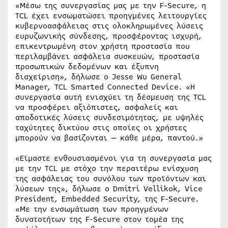
«Μέσω της συνεργασίας μας με την F-Secure, η
TCL έχει ενσωματώσει προηγμένες λειτουργίες
κυβερνοασφάλειας στις ολοκληρωμένες λύσεις
ευρυζωνικής σύνδεσης, προσφέροντας ισχυρή,
επικεντρωμένη στον χρήστη προστασία που
περιλαμβάνει ασφάλεια συσκευών, προστασία
προσωπικών δεδομένων και έξυπνη
διαχείριση», δήλωσε ο Jesse Wu General
Manager, TCL Smarted Connected Device. «Η
συνεργασία αυτή ενισχύει τη δέσμευση της TCL
να προσφέρει αξιόπιστες, ασφαλείς και
αποδοτικές λύσεις συνδεσιμότητας, με υψηλές
ταχύτητες δικτύου στις οποίες οι χρήστες
μπορούν να βασίζονται — κάθε μέρα, παντού.»
«Είμαστε ενθουσιασμένοι για τη συνεργασία μας
με την TCL με στόχο την περαιτέρω ενίσχυση
της ασφάλειας του συνόλου των προϊόντων και
λύσεων της», δήλωσε ο Dmitri Vellikok, Vice
President, Embedded Security, της F-Secure.
«Με την ενσωμάτωση των προηγμένων
δυνατοτήτων της F-Secure στον τομέα της