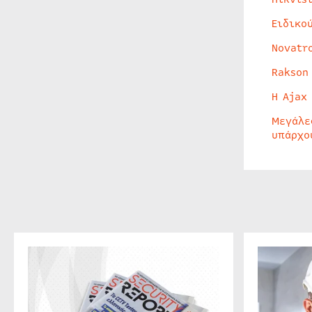
Ειδικο
Novatr
Rakson
Η Ajax
Μεγάλε
υπάρχο