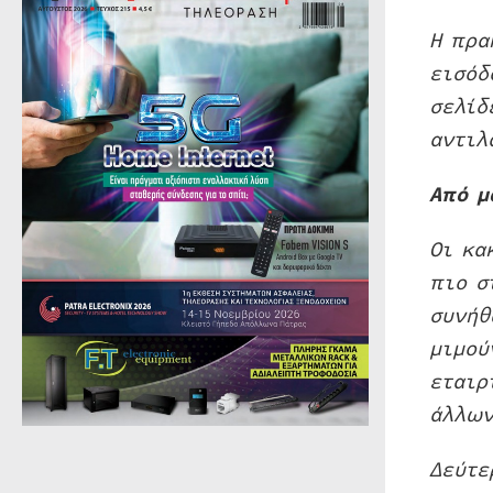
Η πρα
εισόδ
σελίδ
αντιλ
Από μ
Οι κα
πιο σ
συνήθ
μιμού
εταιρ
άλλων
Δεύτε