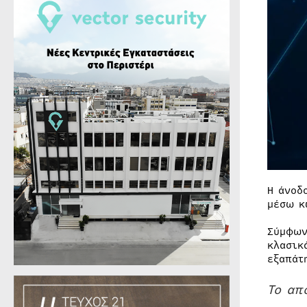
Η άνοδ
μέσω κ
Σύμφων
κλασικ
εξαπάτ
Το απ