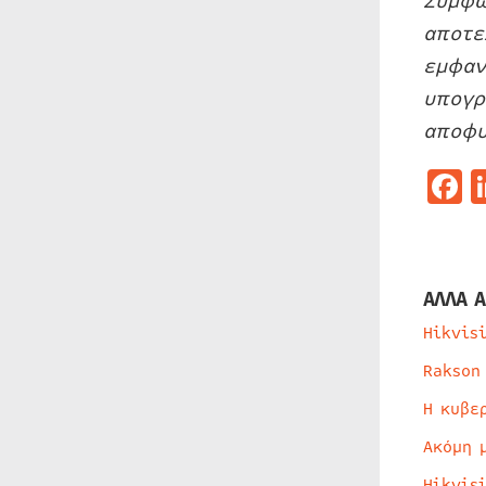
Σύμφω
αποτε
εμφαν
υπογρ
αποφυ
F
ΑΛΛΑ Α
Hikvis
Rakson
Η κυβε
Ακόμη 
Hikvis