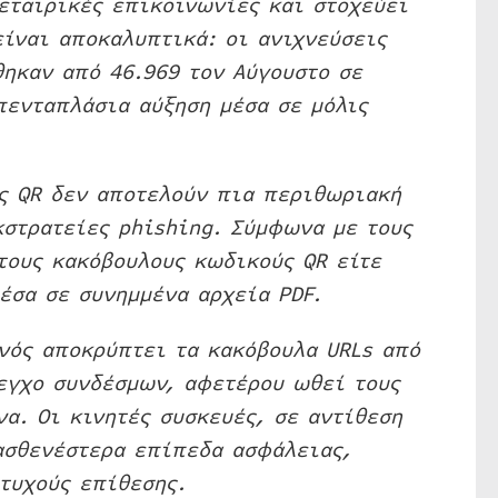
εταιρικές επικοινωνίες και στοχεύει
ίναι αποκαλυπτικά: οι ανιχνεύσεις
ηκαν από 46.969 τον Αύγουστο σε
πενταπλάσια αύξηση μέσα σε μόλις
ες QR δεν αποτελούν πια περιθωριακή
κστρατείες phishing. Σύμφωνα με τους
τους κακόβουλους κωδικούς QR είτε
έσα σε συνημμένα αρχεία PDF.
νός αποκρύπτει τα κακόβουλα URLs από
λεγχο συνδέσμων, αφετέρου ωθεί τους
α. Οι κινητές συσκευές, σε αντίθεση
ασθενέστερα επίπεδα ασφάλειας,
τυχούς επίθεσης.