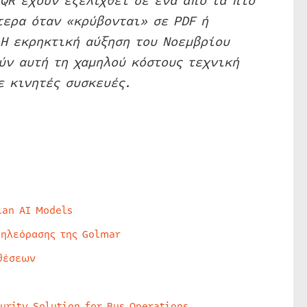
QR έχουν εξελιχθεί σε ένα από τα πιο
τερα όταν «κρύβονται» σε PDF ή
Η εκρηκτική αύξηση του Νοεμβρίου
ύν αυτή τη χαμηλού κόστους τεχνική
 κινητές συσκευές.
lan AI Models
τηλεόρασης της Golmar
θέσεων
urity Solution for Bus Operations