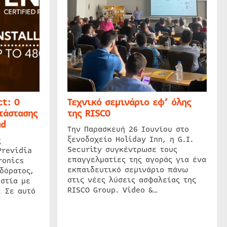
t: Ο
Τεχνικό σεμινάριο εφ’ όλης
τάστασης
της RISCO
ud
Την Παρασκευή 26 Ιουνίου στο
ξενοδοχείο Holiday Inn, η G.I.
ς
Security συγκέντρωσε τους
Previdia
επαγγελματίες της αγοράς για ένα
ronics
εκπαιδευτικό σεμινάριο πάνω
δόρατος,
στις νέες λύσεις ασφαλείας της
στία με
RISCO Group. Video &…
. Σε αυτό