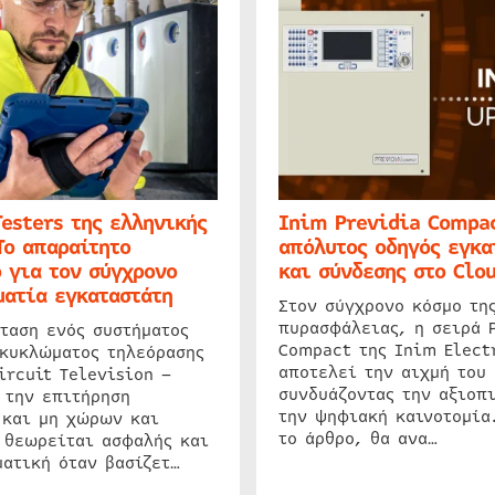
Testers της ελληνικής
Inim Previdia Compac
Το απαραίτητο
απόλυτος οδηγός εγκα
 για τον σύγχρονο
και σύνδεσης στο Clo
ατία εγκαταστάτη
Στον σύγχρονο κόσμο τη
πυρασφάλειας, η σειρά 
ταση ενός συστήματος
Compact της Inim Elect
 κυκλώματος τηλεόρασης
αποτελεί την αιχμή του 
ircuit Television –
συνδυάζοντας την αξιοπι
 την επιτήρηση
την ψηφιακή καινοτομία
 και μη χώρων και
το άρθρο, θα ανα…
 θεωρείται ασφαλής και
ατική όταν βασίζετ…