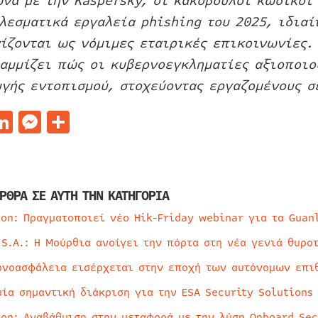
να με την Kaspersky, οι κακόβουλοι κωδικοί 
λεσματικά εργαλεία phishing του 2025, ιδιαί
ίζονται ως νόμιμες εταιρικές επικοινωνίες. 
αμμίζει πώς οι κυβερνοεγκληματίες αξιοποιο
γής εντοπισμού, στοχεύοντας εργαζομένους σε
acebook
LinkedIn
Messenger
Μοιραστείτε
ΡΘΡΑ ΣΕ ΑΥΤΗ ΤΗΝ ΚΑΤΗΓΟΡΙΑ
ion: Πραγματοποιεί νέο Hik-Friday webinar για τα Guan
 S.A.: Η Μούρθια ανοίγει την πόρτα στη νέα γενιά θυρο
ρνοασφάλεια εισέρχεται στην εποχή των αυτόνομων επι
μία σημαντική διάκριση για την ESA Security Solutions
ion: Αναβάθμιση στην μεταφορά με την λύση Onboard Sec