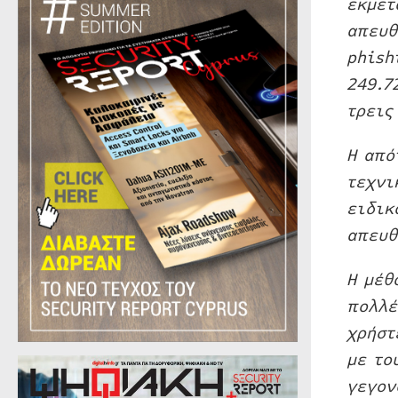
εκμετ
απευθ
phish
249.7
τρεις
Η από
τεχνι
ειδικ
απευθ
Η μέθ
πολλέ
χρήστ
με το
γεγον