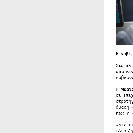
Η κυβε
Στο πλ
από κι
κυβερν
Η
Μαρί
οι επι
στρατη
άμεση 
πως η 
«Μία ε
ίδια ζ