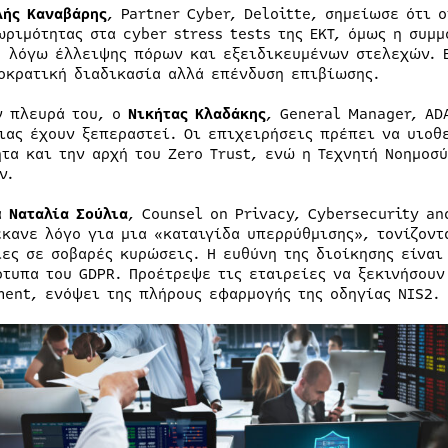
λής Καναβάρης
, Partner Cyber, Deloitte, σημείωσε ότι 
ωριμότητας στα cyber stress tests της ΕΚΤ, όμως η συ
, λόγω έλλειψης πόρων και εξειδικευμένων στελεχών. 
οκρατική διαδικασία αλλά επένδυση επιβίωσης.
ν πλευρά του, ο
Νικήτας Κλαδάκης
, General Manager, AD
ιας έχουν ξεπεραστεί. Οι επιχειρήσεις πρέπει να υιοθ
ητα και την αρχή του Zero Trust, ενώ η Τεχνητή Νοημοσ
ν.
α
Ναταλία Σούλια
, Counsel on Privacy, Cybersecurity a
έκανε λόγο για μια «καταιγίδα υπερρύθμισης», τονίζοντ
ίες σε σοβαρές κυρώσεις. Η ευθύνη της διοίκησης είνα
ότυπα του GDPR. Προέτρεψε τις εταιρείες να ξεκινήσουν
ment, ενόψει της πλήρους εφαρμογής της οδηγίας NIS2.