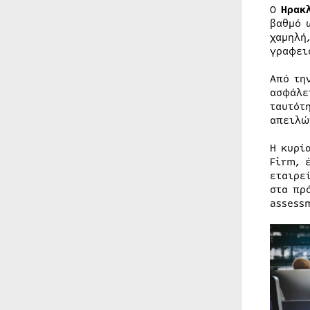
Ο
Ηρακ
βαθμό 
χαμηλή
γραφει
Από τη
ασφάλε
ταυτότ
απειλώ
Η κυρί
Firm, 
εταιρε
στα πρ
assess