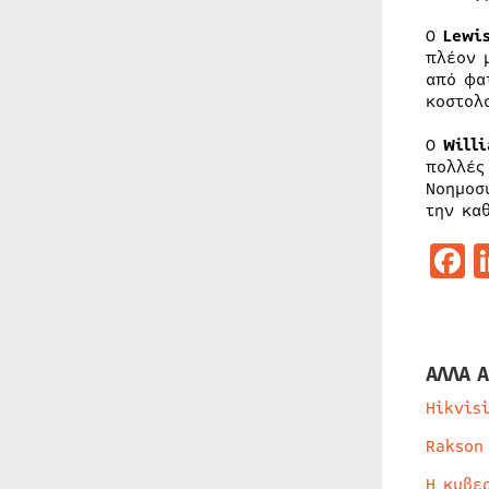
Ο
Lewi
πλέον 
από φα
κοστολ
Ο
Will
πολλές
Νοημοσ
την κα
F
ΑΛΛΑ Α
Hikvis
Rakson
Η κυβε