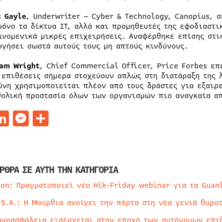
s Gayle
, Underwriter – Cyber & Technology, Canopius, 
μόνο τα δίκτυα IT, αλλά και προμηθευτές της εφοδιαστι
ινομενικά μικρές επιχειρήσεις. Αναφέρθηκε επίσης στι
ογήσει σωστά αυτούς τους μη απτούς κινδύνους.
iam Wright
, Chief Commercial Officer, Price Forbes επ
 επιθέσεις σήμερα στοχεύουν απλώς στη διατάραξη της λ
ύνη χρησιμοποιείται πλέον από τους δράστες για εξαιρ
θολική προστασία όλων των οργανισμών πιο αναγκαία α
acebook
LinkedIn
Messenger
Μοιραστείτε
ΡΘΡΑ ΣΕ ΑΥΤΗ ΤΗΝ ΚΑΤΗΓΟΡΙΑ
ion: Πραγματοποιεί νέο Hik-Friday webinar για τα Guan
 S.A.: Η Μούρθια ανοίγει την πόρτα στη νέα γενιά θυρο
ρνοασφάλεια εισέρχεται στην εποχή των αυτόνομων επι