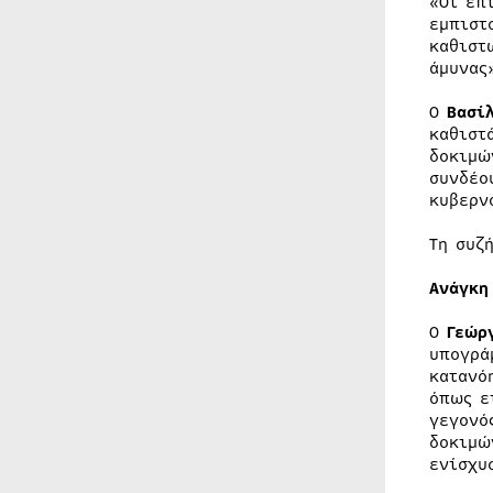
«Οι επ
εμπιστ
καθιστ
άμυνας
Ο
Βασί
καθιστ
δοκιμώ
συνδέο
κυβερν
Τη συζ
Ανάγκη
Ο
Γεώρ
υπογρά
κατανό
όπως ε
γεγονό
δοκιμώ
ενίσχυ