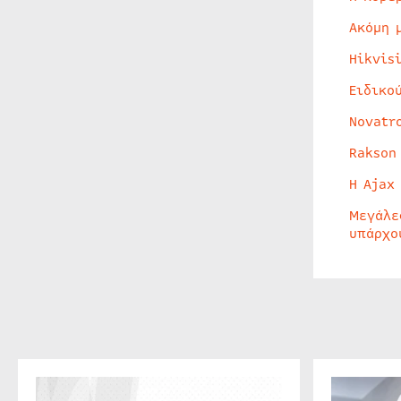
Ακόμη 
Hikvis
Ειδικο
Novatr
Rakson
Η Ajax
Μεγάλε
υπάρχο