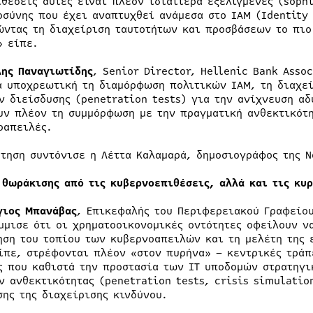
ιθέσεις αυτές είναι πλέον ιδιαίτερα εξελιγμένες (soph
οσύνης που έχει αναπτυχθεί ανάμεσα στο IAM (Identity
ώντας τη διαχείριση ταυτοτήτων και προσβάσεων το πιο
» είπε.
λης Παναγιωτίδης
, Senior Director, Hellenic Bank Asso
ά υποχρεωτική τη διαμόρφωση πολιτικών IAM, τη διαχε
ν διείσδυσης (penetration tests) για την ανίχνευση αδ
υν πλέον τη συμμόρφωση με την πραγματική ανθεκτικότ
οαπειλές.
ήτηση συντόνισε η Λέττα Καλαμαρά, δημοσιογράφος της Ν
 θωράκισης από τις κυβερνοεπιθέσεις, αλλά και τις κυ
γιος Μπανάβας
, Επικεφαλής του Περιφερειακού Γραφείου
μμισε ότι οι χρηματοοικονομικές οντότητες οφείλουν να
ηση του τοπίου των κυβερνοαπειλών και τη μελέτη της 
ίπε, στρέφονται πλέον «στον πυρήνα» – κεντρικές τράπ
ς που καθιστά την προστασία των IT υποδομών στρατηγι
ν ανθεκτικότητας (penetration tests, crisis simulati
σης της διαχείρισης κινδύνου.