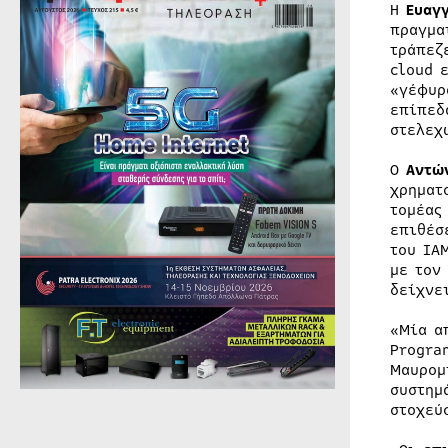
Η
Ευαγ
πραγμα
τράπεζ
cloud 
«γέφυρ
επίπεδ
στελεχ
Ο
Αντώ
χρηματ
τομέας
επιθέσ
του IA
με τον
δείχνε
«Μία α
Progra
Μαυρομ
συστημ
στοχεύ