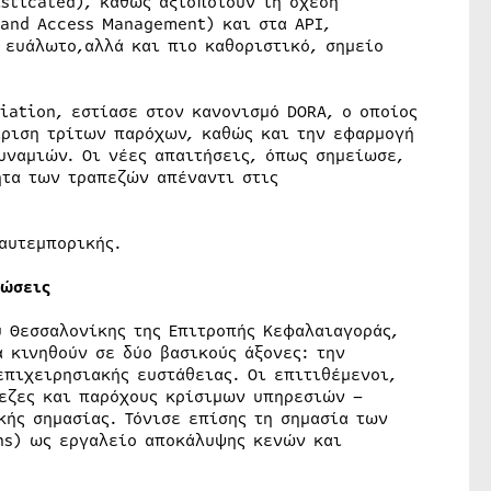
isticated), καθώς αξιοποιούν τη σχέση
 and Access Management) και στα API,
 ευάλωτο,αλλά και πιο καθοριστικό, σημείο
ciation, εστίασε στον κανονισμό DORA, ο οποίος
ίριση τρίτων παρόχων, καθώς και την εφαρμογή
υναμιών. Οι νέες απαιτήσεις, όπως σημείωσε,
ητα των τραπεζών απέναντι στις
αυτεμπορικής.
ρώσεις
 Θεσσαλονίκης της Επιτροπής Κεφαλαιαγοράς,
 κινηθούν σε δύο βασικούς άξονες: την
επιχειρησιακής ευστάθειας. Οι επιτιθέμενοι,
εζες και παρόχους κρίσιμων υπηρεσιών –
κής σημασίας. Τόνισε επίσης τη σημασία των
ons) ως εργαλείο αποκάλυψης κενών και