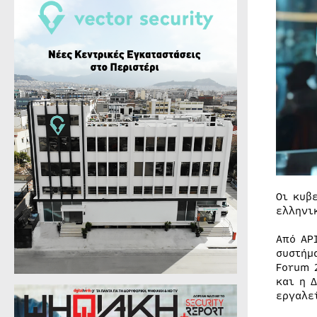
Οι κυβ
ελληνι
Από AP
συστήμ
Forum 
και η 
εργαλε