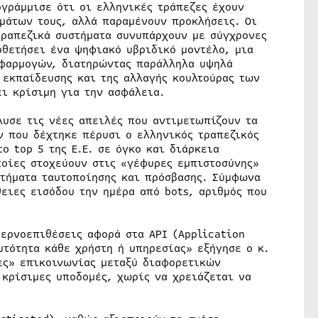
ογράμμισε ότι οι ελληνικές τράπεζες έχουν
μάτων τους, αλλά παραμένουν προκλήσεις. Οι
τραπεζικά συστήματα συνυπάρχουν με σύγχρονες
οθετήσει ένα ψηφιακό υβριδικό μοντέλο, μια
φαρμογών, διατηρώντας παράλληλα υψηλά
 εκπαίδευσης και της αλλαγής κουλτούρας των
ι κρίσιμη για την ασφάλεια.
λυσε τις νέες απειλές που αντιμετωπίζουν τα
 που δέχτηκε πέρυσι ο ελληνικός τραπεζικός
ο top 5 της Ε.Ε. σε όγκο και διάρκεια
ποίες στοχεύουν στις «γέφυρες εμπιστοσύνης»
στήματα ταυτοποίησης και πρόσβασης. Σύμφωνα
ειες εισόδου την ημέρα από bots, αριθμός που
βερνοεπιθέσεις αφορά στα API (Application
υτότητα κάθε χρήστη ή υπηρεσίας» εξήγησε ο κ.
ες» επικοινωνίας μεταξύ διαφορετικών
 κρίσιμες υποδομές, χωρίς να χρειάζεται να