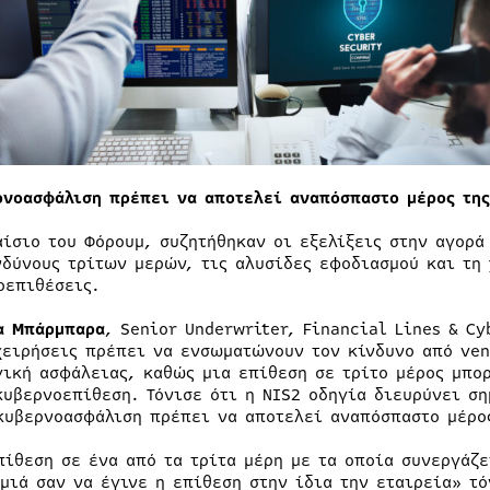
ρνοασφάλιση πρέπει να αποτελεί αναπόσπαστο μέρος της
αίσιο του Φόρουμ, συζητήθηκαν οι εξελίξεις στην αγορά
νδύνους τρίτων μερών, τις αλυσίδες εφοδιασμού και τη 
οεπιθέσεις.
α Μπάρμπαρα
, Senior Underwriter, Financial Lines & C
χειρήσεις πρέπει να ενσωματώνουν τον κίνδυνο από ven
γική ασφάλειας, καθώς μια επίθεση σε τρίτο μέρος μπορ
κυβερνοεπίθεση. Τόνισε ότι η NIS2 οδηγία διευρύνει σ
κυβερνοασφάλιση πρέπει να αποτελεί αναπόσπαστο μέρος
πίθεση σε ένα από τα τρίτα μέρη με τα οποία συνεργάζε
ημιά σαν να έγινε η επίθεση στην ίδια την εταιρεία» τό