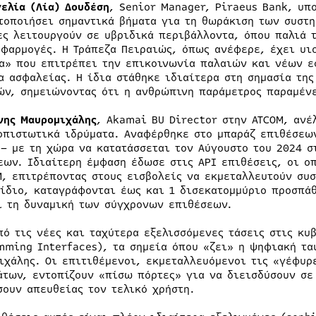
γελία (Λία) Δουδέση
, Senior Manager, Piraeus Bank, υπ
τοποιήσει σημαντικά βήματα για τη θωράκιση των συστη
ες λειτουργούν σε υβριδικά περιβάλλοντα, όπου παλιά 
εφαρμογές. Η Τράπεζα Πειραιώς, όπως ανέφερε, έχει υι
α» που επιτρέπει την επικοινωνία παλαιών και νέων ε
α ασφαλείας. Η ίδια στάθηκε ιδιαίτερα στη σημασία της
ών, σημειώνοντας ότι η ανθρώπινη παράμετρος παραμένε
νης Μαυρομιχάλης
, Akamai BU Director στην ATCOM, ανέ
οπιστωτικά ιδρύματα. Αναφέρθηκε στο μπαράζ επιθέσεων
 – με τη χώρα να κατατάσσεται τον Αύγουστο του 2024 στ
εων. Ιδιαίτερη έμφαση έδωσε στις API επιθέσεις, οι ο
M, επιτρέποντας στους εισβολείς να εκμεταλλευτούν συ
 ίδιο, καταγράφονται έως και 1 δισεκατομμύριο προσπάθ
ι τη δυναμική των σύγχρονων επιθέσεων.
πό τις νέες και ταχύτερα εξελισσόμενες τάσεις στις κυ
mming Interfaces), τα σημεία όπου «ζει» η ψηφιακή τα
ιχάλης. Οι επιτιθέμενοι, εκμεταλλευόμενοι τις «γέφυρ
άτων, εντοπίζουν «πίσω πόρτες» για να διεισδύσουν σε
σουν απευθείας τον τελικό χρήστη.