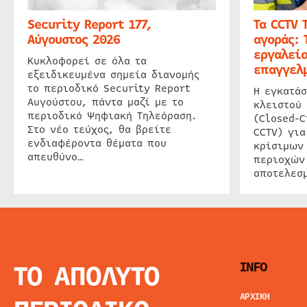
Security Report 177,
Τα CCTV 
Αύγουστος 2026
αγοράς: 
εργαλείο
Κυκλοφορεί σε όλα τα
επαγγελμ
εξειδικευμένα σημεία διανομής
το περιοδικό Security Report
Η εγκατάσ
Αυγούστου, πάντα μαζί με το
κλειστού
περιοδικό Ψηφιακή Τηλεόραση.
(Closed-C
Στο νέο τεύχος, θα βρείτε
CCTV) για
ενδιαφέροντα θέματα που
κρίσιμων
απευθύνο…
περιοχών
αποτελεσμ
ΤΟ ΑΠΟΛΥΤΟ
INFO
ΑΡΧΙΚΗ