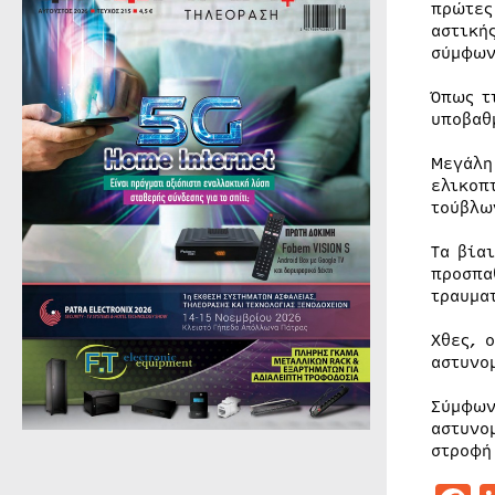
πρώτες
αστική
σύμφων
Όπως τ
υποβαθ
Μεγάλη
ελικοπ
τούβλω
Τα βία
προσπα
τραυμα
Χθες, 
αστυνο
Σύμφων
αστυνο
στροφή