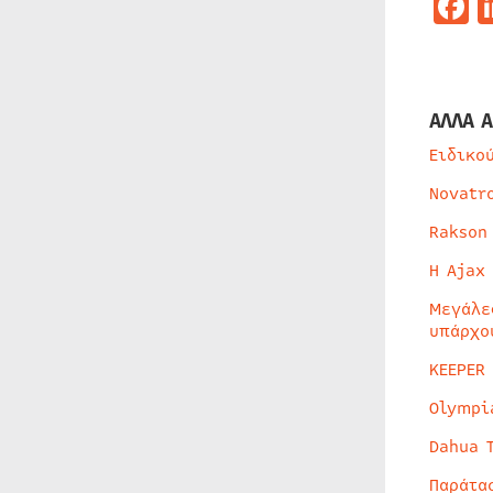
F
ΑΛΛΑ Α
Ειδικο
Novatr
Rakson
Η Ajax
Μεγάλε
υπάρχο
KEEPER
Olympi
Dahua 
Παράτα