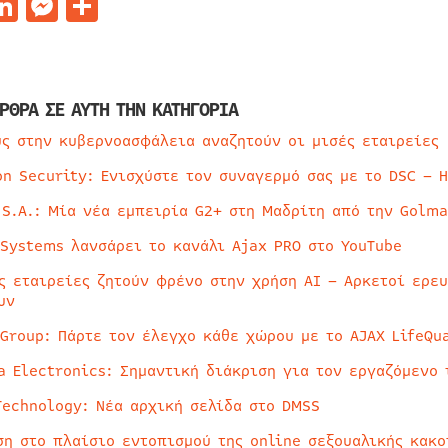
acebook
LinkedIn
Messenger
Μοιραστείτε
ΡΘΡΑ ΣΕ ΑΥΤΗ ΤΗΝ ΚΑΤΗΓΟΡΙΑ
ύς στην κυβερνοασφάλεια αναζητούν οι μισές εταιρείες
on Security: Ενισχύστε τον συναγερμό σας με το DSC – 
 S.A.: Μία νέα εμπειρία G2+ στη Μαδρίτη από την Golma
 Systems λανσάρει το κανάλι Ajax PRO στο YouTube
ς εταιρείες ζητούν φρένο στην χρήση AI – Αρκετοί ερε
υν
 Group: Πάρτε τον έλεγχο κάθε χώρου με το AJAX LifeQua
a Electronics: Σημαντική διάκριση για τον εργαζόμενο 
Technology: Νέα αρχική σελίδα στο DMSS
ση στο πλαίσιο εντοπισμού της online σεξουαλικής κακ