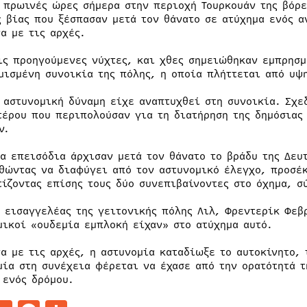
 πρωινές ώρες σήμερα στην περιοχή Τουρκουάν της βόρε
ς βίας που ξέσπασαν μετά τον θάνατο σε ατύχημα ενός 
α με τις αρχές.
ις προηγούμενες νύχτες, και χθες σημειώθηκαν εμπρησμ
μισμένη συνοικία της πόλης, η οποία πλήττεται από υψ
 αστυνομική δύναμη είχε αναπτυχθεί στη συνοικία. Σχε
τέρου που περιπολούσαν για τη διατήρηση της δημόσιας
ν.
ια επεισόδια άρχισαν μετά τον θάνατο το βράδυ της Δευ
θώντας να διαφύγει από τον αστυνομικό έλεγχο, προσέκ
τίζοντας επίσης τους δύο συνεπιβαίνοντες στο όχημα, 
ο εισαγγελέας της γειτονικής πόλης Λιλ, Φρεντερίκ Φεβ
μικοί «ουδεμία εμπλοκή είχαν» στο ατύχημα αυτό.
α με τις αρχές, η αστυνομία καταδίωξε το αυτοκίνητο, 
μία στη συνέχεια φέρεται να έχασε από την ορατότητά τ
 ενός δρόμου.