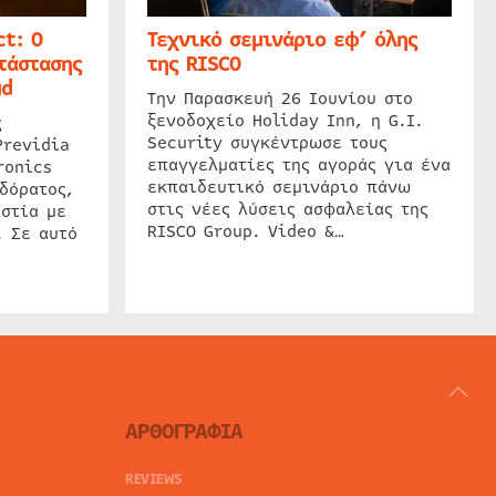
t: Ο
Τεχνικό σεμινάριο εφ’ όλης
τάστασης
της RISCO
ud
Την Παρασκευή 26 Ιουνίου στο
ξενοδοχείο Holiday Inn, η G.I.
ς
Security συγκέντρωσε τους
Previdia
επαγγελματίες της αγοράς για ένα
ronics
εκπαιδευτικό σεμινάριο πάνω
δόρατος,
στις νέες λύσεις ασφαλείας της
στία με
RISCO Group. Video &…
. Σε αυτό
ΑΡΘΟΓΡΑΦΙΑ
REVIEWS