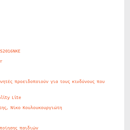
HS2016NKE
r
υνητές προειδοποιούν για τους κινδύνους που
lity Lite
της, Νίκο Κουλουκουργιώτη
οποίησης παιδιών