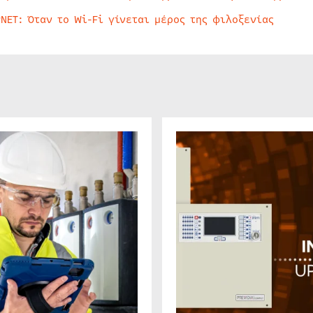
rNET: Όταν το Wi-Fi γίνεται μέρος της φιλοξενίας