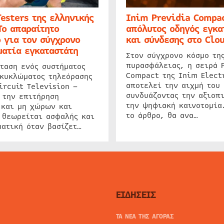
Testers της ελληνικής
Inim Previdia Compac
Το απαραίτητο
απόλυτος οδηγός εγκα
 για τον σύγχρονο
και σύνδεσης στο Clo
ατία εγκαταστάτη
Στον σύγχρονο κόσμο τη
πυρασφάλειας, η σειρά 
ταση ενός συστήματος
Compact της Inim Elect
 κυκλώματος τηλεόρασης
αποτελεί την αιχμή του 
ircuit Television –
συνδυάζοντας την αξιοπι
 την επιτήρηση
την ψηφιακή καινοτομία
 και μη χώρων και
το άρθρο, θα ανα…
 θεωρείται ασφαλής και
ατική όταν βασίζετ…
ΕΙΔΗΣΕΙΣ
ΤΑ ΝΕΑ ΤΗΣ ΑΓΟΡΑΣ