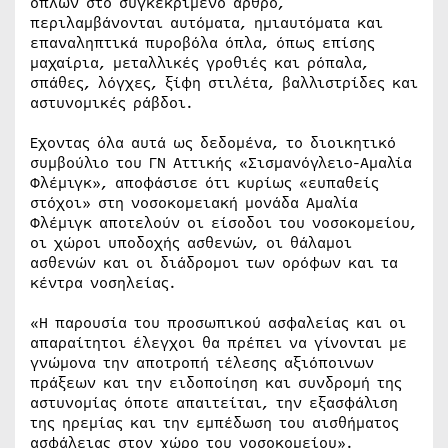
όπλων στο συγκεκριμένο άρθρο,
περιλαμβάνονται αυτόματα, ημιαυτόματα και
επαναληπτικά πυροβόλα όπλα, όπως επίσης
μαχαίρια, μεταλλικές γροθιές και ρόπαλα,
σπάθες, λόγχες, ξίφη στιλέτα, βαλλιστρίδες και
αστυνομικές ράβδοι.
Εχοντας όλα αυτά ως δεδομένα, το διοικητικό
συμβούλιο του ΓΝ Αττικής «Σισμανόγλειο-Αμαλία
Φλέμιγκ», αποφάσισε ότι κυρίως «ευπαθείς
στόχοι» στη νοσοκομειακή μονάδα Αμαλία
Φλέμιγκ αποτελούν οι είσοδοι του νοσοκομείου,
οι χώροι υποδοχής ασθενών, οι θάλαμοι
ασθενών και οι διάδρομοι των ορόφων και τα
κέντρα νοσηλείας.
«Η παρουσία του προσωπικού ασφαλείας και οι
απαραίτητοι έλεγχοι θα πρέπει να γίνονται με
γνώμονα την αποτροπή τέλεσης αξιόποινων
πράξεων και την ειδοποίηση και συνδρομή της
αστυνομίας όποτε απαιτείται, την εξασφάλιση
της ηρεμίας και την εμπέδωση του αισθήματος
ασφάλειας στον χώρο του νοσοκομείου».