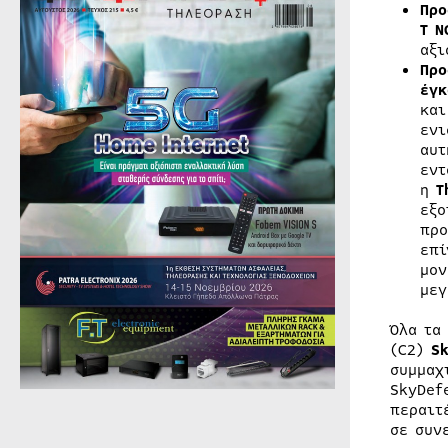
Προ
T
N
αξι
Προ
έγκ
και
ενι
αυτ
εντ
η
T
εξο
προ
επί
μον
μεγ
Όλα τα
(C2)
S
συμμαχ
SkyDef
περαιτ
σε συν