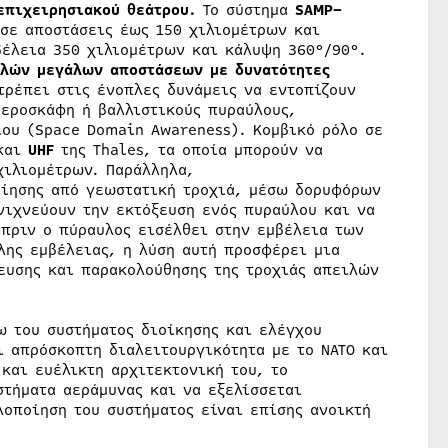
επιχειρησιακού θεάτρου.
Το σύστημα
SAMP–
σε αποστάσεις έως 150 χιλιομέτρων και
βέλεια 350 χιλιομέτρων και κάλυψη 360°/90°.
ιλών μεγάλων αποστάσεων με δυνατότητες
τρέπει στις ένοπλες δυνάμεις να εντοπίζουν
αεροσκάφη ή βαλλιστικούς πυραύλους,
ίου (Space Domain Awareness). Κομβικό ρόλο σε
και
UHF
της Thales, τα οποία μπορούν να
χιλιομέτρων. Παράλληλα,
ίησης από γεωστατική τροχιά, μέσω δορυφόρων
νιχνεύουν την εκτόξευση ενός πυραύλου και να
 πριν ο πύραυλος εισέλθει στην εμβέλεια των
λης εμβέλειας, η λύση αυτή προσφέρει μια
ευσης και παρακολούθησης της τροχιάς απειλών
ω του συστήματος διοίκησης και ελέγχου
ι απρόσκοπτη διαλειτουργικότητα με το ΝΑΤΟ και
και ευέλικτη αρχιτεκτονική του, το
τήματα αεράμυνας και να εξελίσσεται
λοποίηση του συστήματος είναι επίσης ανοικτή