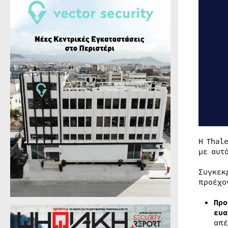
Η Thal
με αυτ
Συγκεκ
προέχο
Προ
ευα
απέ