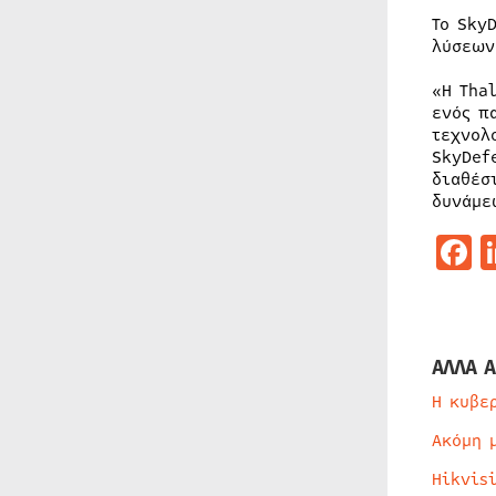
Το Sky
λύσεων
«Η Tha
ενός π
τεχνολ
SkyDef
διαθέσ
δυνάμε
F
ΑΛΛΑ Α
Η κυβε
Ακόμη 
Hikvis