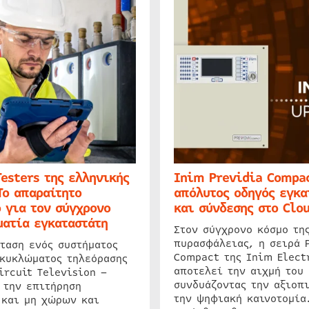
Testers της ελληνικής
Inim Previdia Compac
Το απαραίτητο
απόλυτος οδηγός εγκα
 για τον σύγχρονο
και σύνδεσης στο Clo
ατία εγκαταστάτη
Στον σύγχρονο κόσμο τη
πυρασφάλειας, η σειρά 
ταση ενός συστήματος
Compact της Inim Elect
 κυκλώματος τηλεόρασης
αποτελεί την αιχμή του 
ircuit Television –
συνδυάζοντας την αξιοπι
 την επιτήρηση
την ψηφιακή καινοτομία
 και μη χώρων και