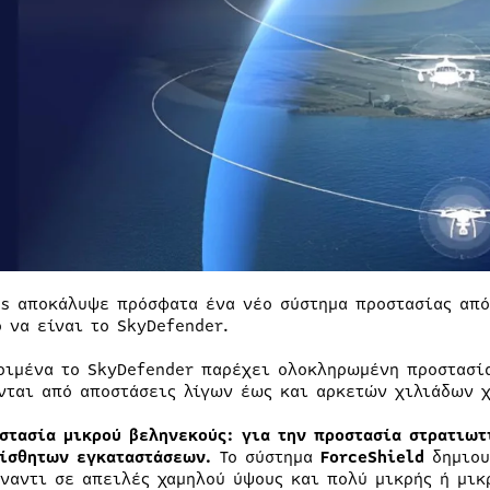
es αποκάλυψε πρόσφατα ένα νέο σύστημα προστασίας από
ό να είναι το SkyDefender.
ριμένα το SkyDefender παρέχει ολοκληρωμένη προστασία
νται από αποστάσεις λίγων έως και αρκετών χιλιάδων 
στασία μικρού βεληνεκούς:
για την προστασία στρατιω
ίσθητων εγκαταστάσεων.
Το σύστημα
ForceShield
δημιου
ναντι σε απειλές χαμηλού ύψους και πολύ μικρής ή μικ