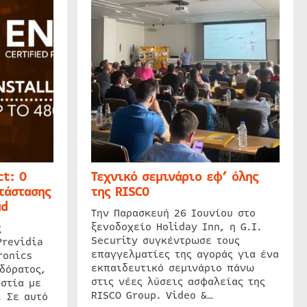
t: Ο
Τεχνικό σεμινάριο εφ’ όλης
τάστασης
της RISCO
ud
Την Παρασκευή 26 Ιουνίου στο
ξενοδοχείο Holiday Inn, η G.I.
ς
Security συγκέντρωσε τους
Previdia
επαγγελματίες της αγοράς για ένα
ronics
εκπαιδευτικό σεμινάριο πάνω
δόρατος,
στις νέες λύσεις ασφαλείας της
στία με
RISCO Group. Video &…
. Σε αυτό