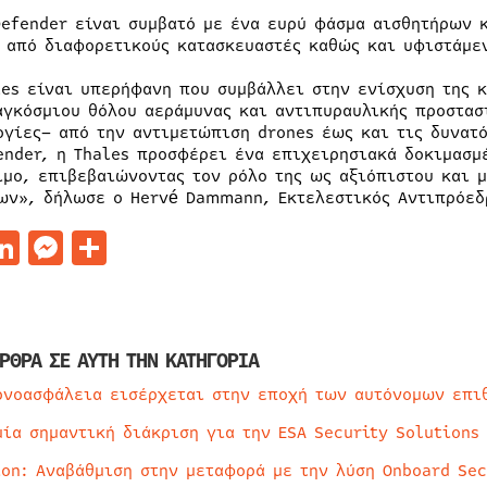
Defender είναι συμβατό με ένα ευρύ φάσμα αισθητήρων
 από διαφορετικούς κατασκευαστές καθώς και υφιστάμε
les είναι υπερήφανη που συμβάλλει στην ενίσχυση της 
αγκόσμιου θόλου αεράμυνας και αντιπυραυλικής προστασ
ογίες– από την αντιμετώπιση drones έως και τις δυνατ
ender, η Thales προσφέρει ένα επιχειρησιακά δοκιμασμ
ιμο, επιβεβαιώνοντας τον ρόλο της ως αξιόπιστου και 
ων», δήλωσε ο Hervé Dammann, Εκτελεστικός Αντιπρόεδρ
acebook
LinkedIn
Messenger
Μοιραστείτε
ΡΘΡΑ ΣΕ ΑΥΤΗ ΤΗΝ ΚΑΤΗΓΟΡΙΑ
ρνοασφάλεια εισέρχεται στην εποχή των αυτόνομων επι
μία σημαντική διάκριση για την ESA Security Solutions
ion: Αναβάθμιση στην μεταφορά με την λύση Onboard Sec