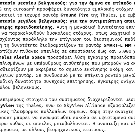
στασία μεσαίου βεληνεκούς:
για την άμυνα σε επίπεδο 
1
G
της eurosam
προσφέρει δυνατότητα εμπλοκής στόχων 
οποιεί το ισχυρό ραντάρ
Ground
Fire
της Thales, με εμ
στασία μεγάλου βεληνεκούς: για την αντιμετώπιση απε
αιρης προειδοποίησης
. Αυτή η μοναδική δυνατότητα επι
 να παρακολουθούν δύσκολους στόχους, όπως μαχητικά 
σχύοντας παράλληλα την επίγνωση του διαστημικού πεδ
ή τη δυνατότητα διαδραματίζουν τα ραντάρ
SMART–L
MM
οπίζουν πιθανές απειλές σε αποστάσεις έως και 5.000 
hales
Alenia
Space
προσφέρει λύση έγκαιρης προειδοπο
πλισμένων με υπέρυθρους αισθητήρες που μπορούν να α
σδιορίζουν με ακρίβεια το σημείο εκκίνησης ακόμη και
γειων ραντάρ. Σε συνδυασμό με τα επίγεια ραντάρ μεγά
αδική δυνατότητα συνεχούς επιτήρησης, έγκαιρης ανίχν
άλου βεληνεκούς.
 επιμέρους στοιχεία του συστήματος διαχειρίζονται μέσ
kyView
της Thales, ενώ το SkyView Alliance εξασφαλίζε
ικές πλατφόρμες πολλαπλών τομέων. Χάρη στην ανοιχτή 
ender μπορεί να ενσωματωθεί εύκολα σε υφιστάμενα συσ
έρω καθώς οι απειλές μεταβάλλονται. Η ανάπτυξη και υ
εργασίες με άλλους βιομηχανικούς εταίρους.