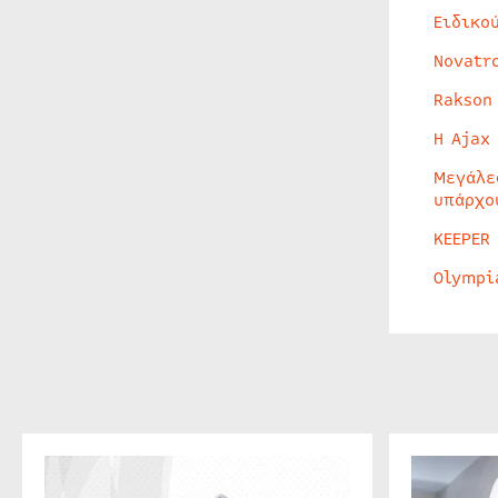
Ειδικο
Novatr
Rakson
Η Ajax
Μεγάλε
υπάρχο
KEEPER
Olympi