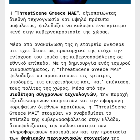
Η “
ThreatScene Greece MAE
“, αξιοποιώντας
διεθνή τεχνογνωσία και υψηλά πρότυπα
ασφαλείας, φιλοδοξεί να καλύψει ένα κρίσιμο
κενό στην κυβερνοπροστασία της χώρας.
Μέσα από ανακοίνωση της η εταιρεία ανέφερε
ότι έχει θέσει ως πρωταρχικό της στόχο την
ενίσχυση του τομέα της κυβερνοασφάλειας σε
εθνικό επίπεδο. Με τη δημιουργία ενός ισχυρού
οικοσυστήματος, η “ThreatScene Greece MAE”
φιλοδοξεί να προστατεύσει τις κρίσιμες
υποδομές, τις επιχειρήσεις και, κατ’ επέκταση,
τους πολίτες της χώρας. Μέσα από την
υιοθέτηση σύγχρονων τεχνολογιών
, την παροχή
εξειδικευμένων υπηρεσιών και την εφαρμογή
κορυφαίων διεθνών προτύπων, η “ThreatScene
Greece MAE” στοχεύει να αναβαθμίσει το
επίπεδο της κυβερνοασφάλειας στην Ελλάδα,
διασφαλίζοντας την ανθεκτικότητα των
πληροφοριακών συστημάτων και την προστασία
των
ψηφιακών περιουσιακών στοιχείων
της