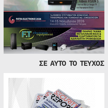
ΣΕ ΑΥΤΟ ΤΟ ΤΕΥΧΟΣ