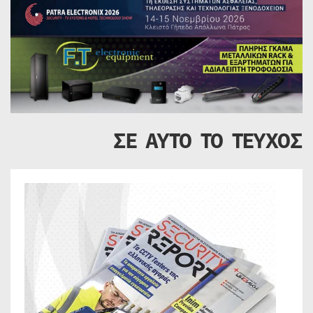
ΣΕ ΑΥΤΟ ΤΟ ΤΕΥΧΟΣ