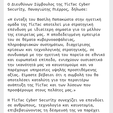
Ο Διευθύνων Σύμβουλος της TicTac Cyber
Security, Παναγιώτης Πιέρρος, δήλωσε:
«Η ένταξη του Βασίλη Παπακώστα στην ηγετική
ομάδα της TicTac αποτελεί μια στρατηγική
επένδυση με ιδιαίτερη σημασία για το μέλλον
της εταιρείας μας. Η αποδεδειγμένη εμπειρία
του σε θέματα κυβερνοασφάλειας,
πληροφοριακών συστημάτων, διαχείρισης
κρίσεων και τεχνολογικής στρατηγικής, σε
συνδυασμό με την ηγετική του πορεία σε εθνικό
και ευρωπαϊκό επίπεδο, ενισχύουν ουσιαστικά
την ικανότητά μας να καινοτομούμε και να
παρέχουμε υπηρεσίες υψηλής προστιθέμενης
αξίας. Είμαστε βέβαιοι ότι η συμβολή του θα
αποτελέσει καταλύτη για την περαιτέρω
ανάπτυξη της TicTac και των λύσεων που
προσφέρουμε στους πελάτες μας.»
Η TicTac Cyber Security συνεχίζει να επενδύει
σε ανθρώπους, τεχνολογία και καινοτομία,
επιβεβαιώνοντας τη δέσμευσή της να παρέχει