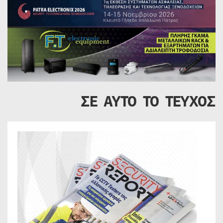
ΣΕ ΑΥΤΟ ΤΟ ΤΕΥΧΟΣ