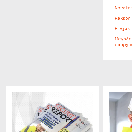
Novatr
Rakson
Η Ajax
Μεγάλε
υπάρχο