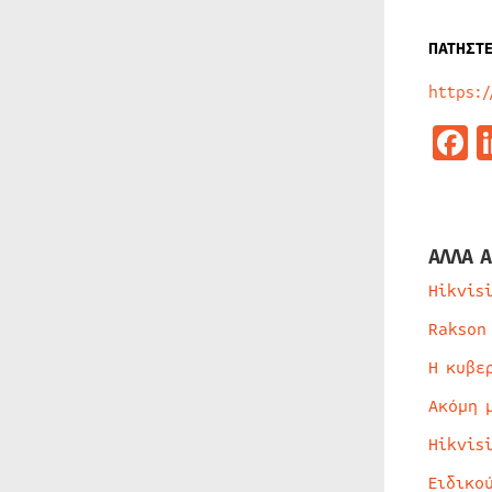
ΠΑΤΗΣΤ
https:
F
ΑΛΛΑ Α
Hikvis
Rakson
Η κυβε
Ακόμη 
Hikvis
Ειδικο