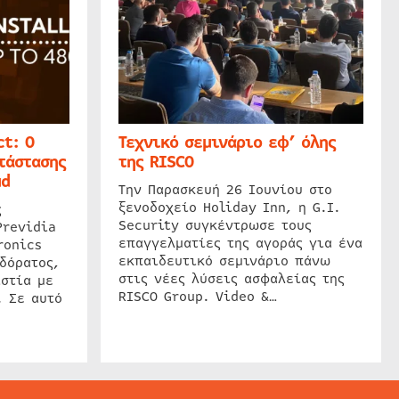
t: Ο
Τεχνικό σεμινάριο εφ’ όλης
τάστασης
της RISCO
ud
Την Παρασκευή 26 Ιουνίου στο
ξενοδοχείο Holiday Inn, η G.I.
ς
Security συγκέντρωσε τους
Previdia
επαγγελματίες της αγοράς για ένα
ronics
εκπαιδευτικό σεμινάριο πάνω
δόρατος,
στις νέες λύσεις ασφαλείας της
στία με
RISCO Group. Video &…
. Σε αυτό