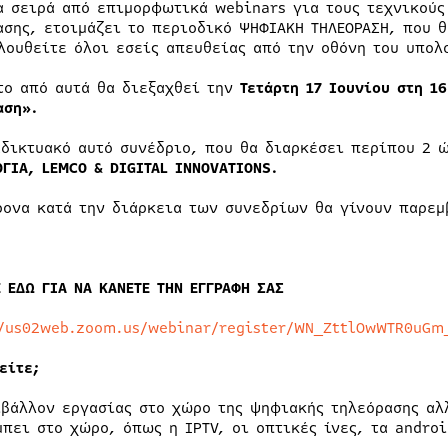
α σειρά από επιμορφωτικά webinars για τους τεχνικούς
ασης, ετοιμάζει το περιοδικό ΨΗΦΙΑΚΗ ΤΗΛΕΟΡΑΣΗ, που θ
λουθείτε όλοι εσείς απευθείας από την οθόνη του υπολ
το από αυτά θα διεξαχθεί την
Τετάρτη 17 Ιουνίου στη 1
αση».
αδικτυακό αυτό συνέδριο, που θα διαρκέσει περίπου 2 
ΟΓΙΑ,
LEMCO &
DIGITAL
INNOVΑ
TIONS.
ρονα κατά την διάρκεια των συνεδρίων θα γίνουν παρεμ
Ε ΕΔΩ ΓΙΑ ΝΑ ΚΑΝΕΤΕ ΤΗΝ ΕΓΓΡΑΦΗ ΣΑΣ
//us02web.zoom.us/webinar/register/WN_ZttlOwWTR0uGm
είτε;
ιβάλλον εργασίας στο χώρο της ψηφιακής τηλεόρασης αλλ
μπει στο χώρο, όπως η IPTV, οι οπτικές ίνες, τα androi