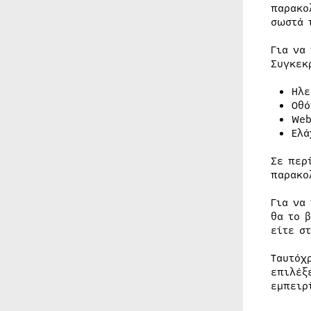
παρακο
σωστά 
Για να
Συγκεκ
Ηλε
Οθό
Web
Ελά
Σε περ
παρακο
Για να
θα το 
είτε σ
Ταυτόχ
επιλέξ
εμπειρ