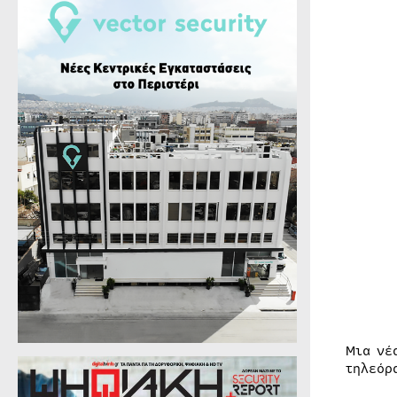
Mια νέ
τηλεόρ