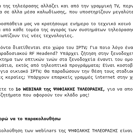
ά της τηλεόρασης αλλάζει και από την γραμμική TV, περ
α σε άλλα μέσα καλωδίωσης, που υποστηρίζουν μεγαλύτε
ροσπάθεια μας να κρατήσουμε ενήμερο το τεχνικό κοινό 
α από κάθε τομέα της αγοράς των συστημάτων τηλεόραση
τωπίζουν τις νέες τεχνολογίες.
ϊόντα διατίθενται στο χώρο του IPTV; Για ποιο λόγο ένα
αραδοσιακού RF Headend? Υπάρχει ζήτηση στην ξενοδοχε
κτημα των οπτικών ινών στα ξενοδοχεία έναντι του ομο
μάτια, εκτός από τηλεοπτικά προγράμματα; Είναι κοστοβ
 για οικιακό IPTV; Θα παραδώσουν την θέση τους σταδια
ες κεραίες; Υπάρχουν επαρκείς γραμμές internet στην χ
ετε το
1
o
WEBINAR της ΨΗΦΙΑΚΗΣ ΤΗΛΕΟΡΑΣΗΣ,
για να απο
 ζητήματα που αφορούν τον κλάδο μας!
ορώ να το παρακολουθήσω
κολούθηση των webinars της ΨΗΦΙΑΚΗΣ ΤΗΛΕΟΡΑΣΗΣ είναι