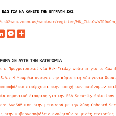
Ε ΕΔΩ ΓΙΑ ΝΑ ΚΑΝΕΤΕ ΤΗΝ ΕΓΓΡΑΦΗ ΣΑΣ
//us02web.zoom.us/webinar/register/WN_ZttlOwWTR0uGm
acebook
LinkedIn
Messenger
Μοιραστείτε
ΡΘΡΑ ΣΕ ΑΥΤΗ ΤΗΝ ΚΑΤΗΓΟΡΙΑ
ion: Πραγματοποιεί νέο Hik-Friday webinar για τα Guan
 S.A.: Η Μούρθια ανοίγει την πόρτα στη νέα γενιά θυρο
ρνοασφάλεια εισέρχεται στην εποχή των αυτόνομων επι
μία σημαντική διάκριση για την ESA Security Solutions
ion: Αναβάθμιση στην μεταφορά με την λύση Onboard Sec
ύς στην κυβερνοασφάλεια αναζητούν οι μισές εταιρείες