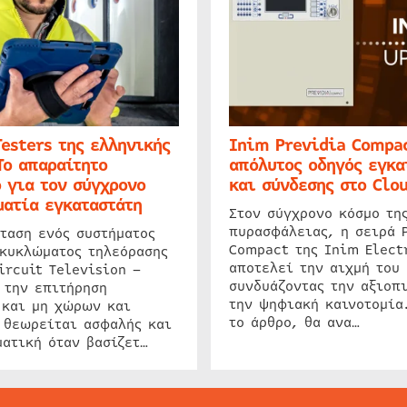
Testers της ελληνικής
Inim Previdia Compac
Το απαραίτητο
απόλυτος οδηγός εγκα
 για τον σύγχρονο
και σύνδεσης στο Clo
ατία εγκαταστάτη
Στον σύγχρονο κόσμο τη
πυρασφάλειας, η σειρά 
ταση ενός συστήματος
Compact της Inim Elect
 κυκλώματος τηλεόρασης
αποτελεί την αιχμή του 
ircuit Television –
συνδυάζοντας την αξιοπι
 την επιτήρηση
την ψηφιακή καινοτομία
 και μη χώρων και
το άρθρο, θα ανα…
 θεωρείται ασφαλής και
ατική όταν βασίζετ…