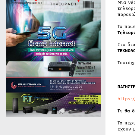
Mια νέ
τηλεόρ
παρακο
Το πρώ
Τηλεόρ
Στο δι
ΤΕΧΝΟΛ
Ταυτόχ
ΠΑΤΗΣΤ
https:
Τι θα δ
Το περ
έχουν 