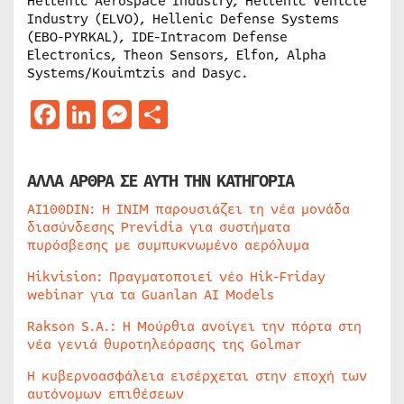
Hellenic Aerospace Industry, Hellenic Vehicle
Industry (ELVO), Hellenic Defense Systems
(EBO-PYRKAL), IDE-Intracom Defense
Electronics, Theon Sensors, Elfon, Alpha
Systems/Kouimtzis and Dasyc.
Facebook
LinkedIn
Messenger
Μοιραστείτε
ΑΛΛΑ ΑΡΘΡΑ ΣΕ ΑΥΤΗ ΤΗΝ ΚΑΤΗΓΟΡΙΑ
AI100DIN: Η INIM παρουσιάζει τη νέα μονάδα
διασύνδεσης Previdia για συστήματα
πυρόσβεσης με συμπυκνωμένο αερόλυμα
Hikvision: Πραγματοποιεί νέο Hik-Friday
webinar για τα Guanlan AI Models
Rakson S.A.: Η Μούρθια ανοίγει την πόρτα στη
νέα γενιά θυροτηλεόρασης της Golmar
Η κυβερνοασφάλεια εισέρχεται στην εποχή των
αυτόνομων επιθέσεων