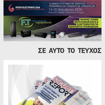
ΣΕ ΑΥΤΟ ΤΟ ΤΕΥΧΟΣ