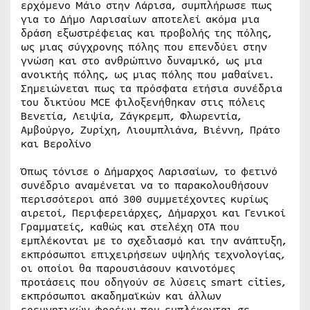
ερχόμενο Μάιο στην Λάρισα, συμπλήρωσε πως
για το Δήμο Λαρισαίων αποτελεί ακόμα μια
δράση εξωστρέφειας και προβολής της πόλης,
ως μιας σύγχρονης πόλης που επενδύει στην
γνώση και στο ανθρώπινο δυναμικό, ως μια
ανοικτής πόλης, ως μιας πόλης που μαθαίνει.
Σημειώνεται πως τα πρόσφατα ετήσια συνέδρια
του δικτύου MCE φιλοξενήθηκαν στις πόλεις
Βενετία, Λειψία, Ζάγκρεμπ, Φλωρεντία,
Αμβούργο, Ζυρίχη, Λιουμπλιάνα, Βιέννη, Πράτο
και Βερολίνο
Όπως τόνισε ο Δήμαρχος Λαρισαίων, το φετινό
συνέδριο αναμένεται να το παρακολουθήσουν
περισσότεροι από 300 συμμετέχοντες κυρίως
αιρετοί, Περιφερειάρχες, Δήμαρχοι και Γενικοί
Γραμματείς, καθώς και στελέχη ΟΤΑ που
εμπλέκονται με το σχεδιασμό και την ανάπτυξη,
εκπρόσωποι επιχειρήσεων υψηλής τεχνολογίας,
οι οποίοι θα παρουσιάσουν καινοτόμες
προτάσεις που οδηγούν σε λύσεις smart cities,
εκπρόσωποι ακαδημαϊκών και άλλων