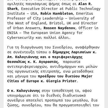
ομιλητές παγκόσμιας φήμης όπως οι
Alan R.
Shark
, Executive Director at Public Technology
Institute – USA,
Robin Hambleton
, Emeritus
Professor of City Leadership – University of
the West of England, Bristol, UK and Director
of Urban Answers,
Rossen Naydenov
, Officer in
ENISA – The European Union Agency for
Cybersecurity και πολλοί άλλοι.
Για τη διοργάνωση του Συνεδρίου, αναφέρθηκαν
σε συνέντευξη τύπου ο
δήμαρχος Λαρισαίων κ.
Απ. Καλογιάννης και ο περιφερειάρχης
Θεσσαλίας κ. Κ. Αγοραστός
, παρουσία
αντιπεριφερειαρχών, αντιδημάρχων και μελών
της οργανωτικής επιτροπής, ενώ μεταδόθηκε
και μήνυμα του
προέδρου του δικτύου Major
Cities of Europe κ. Giorgio Prister
.
Ο κ. Καλογιάννης
στην τοποθέτησή το, αφού
υπογράμμισε ότι το διεθνές διαδικτυακό
συνέδριο αποτελεί προπομπό του μεγάλου, δια
ζώσης, συνεδρίου, που θα πραγματοποιηθεί τον