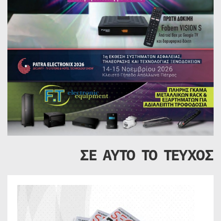
ΣΕ ΑΥΤΟ ΤΟ ΤΕΥΧΟΣ