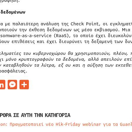
γράφηση.
 δεδομένων
α με παλαιότερη ανάλυση της Check Point, οι εγκληματ
οποιούν την έκθεση δεδομένων ως μέσο εκβιασμού. Μια 
nsomware-as-a-service (RaaS), το οποίο έχει διευκολύν
ύουν επιθέσεις και έχει διευρύνει τη δεξαμενή των δυ
κληματίες του κυβερνοχώρου θα χρησιμοποιούν, πλέον, 
χι μόνο κρυπτογραφούν τα δεδομένα, αλλά απειλούν επί
ν καταβληθούν τα λύτρα, εξ ου και η αύξηση των εκτεθ
οασφάλειας.
acebook
LinkedIn
Messenger
Μοιραστείτε
ΡΘΡΑ ΣΕ ΑΥΤΗ ΤΗΝ ΚΑΤΗΓΟΡΙΑ
ion: Πραγματοποιεί νέο Hik-Friday webinar για τα Guan