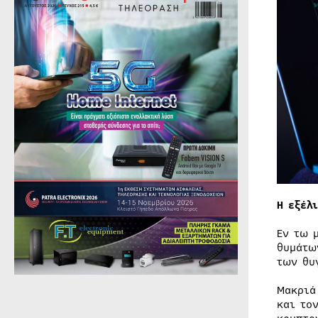
Η εξέλ
Εν τω 
θυμάτω
των θυ
Μακριά
και το