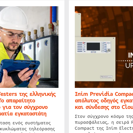
Testers της ελληνικής
Inim Previdia Compac
Το απαραίτητο
απόλυτος οδηγός εγκα
 για τον σύγχρονο
και σύνδεσης στο Clo
ατία εγκαταστάτη
Στον σύγχρονο κόσμο τη
πυρασφάλειας, η σειρά 
ταση ενός συστήματος
Compact της Inim Elect
 κυκλώματος τηλεόρασης