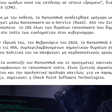
νων ομάδων κατά της επίθεσης σε τέτοια ιδρύματα”,
δια
ch (CPR).
α με την έκθεση, το RansomHub αναδείχθηκε γρήγορα ω
ργεί μέσω Ransomware-as-a-Service (RaaS). Από τον Σε
οσώπευε το 19% όλων των θυμάτων ransomware που δημο
 στο τοπίο των εγκληματιών στον κυβερνοχώρο.
ν ίδρυσή του, τον Φεβρουάριο του 2024, το RansomHub έ
α τις ΗΠΑ, συμπεριλαμβανομένων σημαντικών θυμάτων στ
νη πολιτική του να αποφεύγει μη κερδοσκοπικούς οργαν
εία ανάπτυξη του RansomHub και οι προηγμένες τακτικέ
μορφώνουν το ransomware τοπίο. Είναι ζωτικής σημασία
ύνη και την προληπτική πρόληψη απειλών, για να παραμ
ς»,
σημειώνει η Check Point Software Technologies.