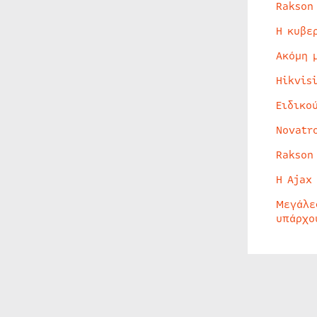
Rakson
Η κυβε
Ακόμη 
Hikvis
Ειδικο
Novatr
Rakson
Η Ajax
Μεγάλε
υπάρχο