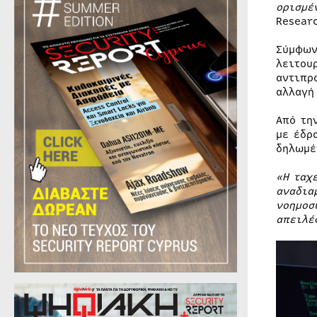
ορισμέ
Resear
Σύμφων
λειτου
αντιπρ
αλλαγή
Από τη
με έδρ
δηλωμέ
«Η ταχ
αναδια
νοημοσ
απειλέ