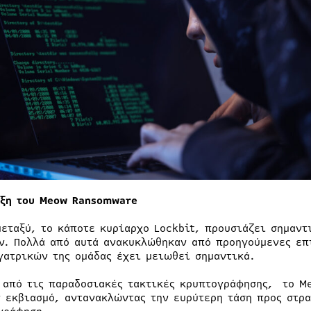
ιξη του Meow
Ransomware
μεταξύ, το κάποτε κυρίαρχο Lockbit, προυσιάζει σημαν
ν. Πολλά από αυτά ανακυκλώθηκαν από προηγούμενες επι
γατρικών της ομάδας έχει μειωθεί σημαντικά.
 από τις παραδοσιακές τακτικές κρυπτογράφησης, το M
ν εκβιασμό, αντανακλώντας την ευρύτερη τάση προς στρ