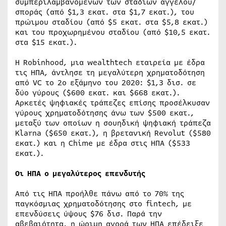
συμπεριλαμβανομένων των σταδίων αγγέλου/
σποράς (από $1,3 εκατ. στα $1,7 εκατ.), του
πρώιμου σταδίου (από $5 εκατ. στα $5,8 εκατ.)
και του προχωρημένου σταδίου (από $10,5 εκατ.
στα $15 εκατ.).
Η Robinhood, μια wealthtech εταιρεία με έδρα
τις ΗΠΑ, άντλησε τη μεγαλύτερη χρηματοδότηση
από VC το 2ο εξάμηνο του 2020: $1,3 δισ. σε
δύο γύρους ($600 εκατ. και $668 εκατ.).
Αρκετές ψηφιακές τράπεζες επίσης προσέλκυσαν
γύρους χρηματοδότησης άνω των $500 εκατ.,
μεταξύ των οποίων η σουηδική ψηφιακή τράπεζα
Klarna ($650 εκατ.), η βρετανική Revolut ($580
εκατ.) και η Chime με έδρα στις ΗΠΑ ($533
εκατ.).
Οι ΗΠΑ ο μεγαλύτερος επενδυτής
Από τις ΗΠΑ προήλθε πάνω από το 70% της
παγκόσμιας χρηματοδότησης στο fintech, με
επενδύσεις ύψους $76 δισ. Παρά την
αβεβαιότητα, η ώριμη αγορά των ΗΠΑ επέδειξε