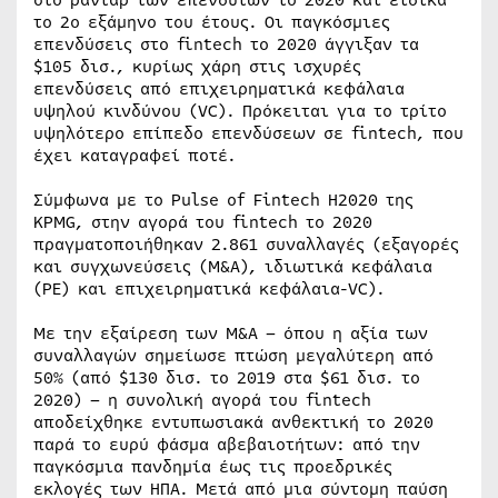
στο ραντάρ των επενδυτών το 2020 και ειδικά
το 2ο εξάμηνο του έτους. Οι παγκόσμιες
επενδύσεις στο fintech το 2020 άγγιξαν τα
$105 δισ., κυρίως χάρη στις ισχυρές
επενδύσεις από επιχειρηματικά κεφάλαια
υψηλού κινδύνου (VC). Πρόκειται για το τρίτο
υψηλότερο επίπεδο επενδύσεων σε fintech, που
έχει καταγραφεί ποτέ.
Σύμφωνα με το Pulse of Fintech H2020 της
KPMG, στην αγορά του fintech το 2020
πραγματοποιήθηκαν 2.861 συναλλαγές (εξαγορές
και συγχωνεύσεις (M&A), ιδιωτικά κεφάλαια
(PE) και επιχειρηματικά κεφάλαια-VC).
Με την εξαίρεση των M&A – όπου η αξία των
συναλλαγών σημείωσε πτώση μεγαλύτερη από
50% (από $130 δισ. το 2019 στα $61 δισ. το
2020) – η συνολική αγορά του fintech
αποδείχθηκε εντυπωσιακά ανθεκτική το 2020
παρά το ευρύ φάσμα αβεβαιοτήτων: από την
παγκόσμια πανδημία έως τις προεδρικές
εκλογές των ΗΠΑ. Μετά από μια σύντομη παύση