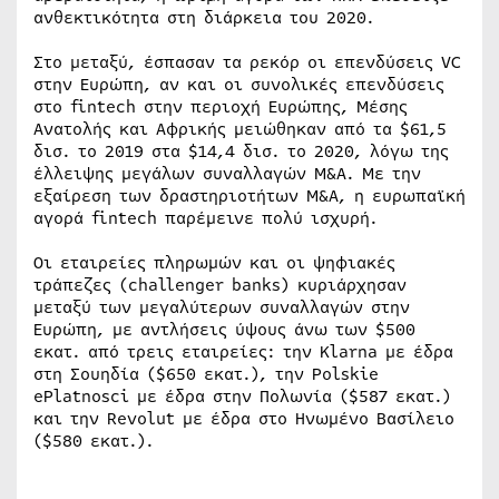
ανθεκτικότητα στη διάρκεια του 2020.
Στο μεταξύ, έσπασαν τα ρεκόρ οι επενδύσεις VC
στην Ευρώπη, αν και οι συνολικές επενδύσεις
στο fintech στην περιοχή Ευρώπης, Μέσης
Ανατολής και Αφρικής μειώθηκαν από τα $61,5
δισ. το 2019 στα $14,4 δισ. το 2020, λόγω της
έλλειψης μεγάλων συναλλαγών M&A. Με την
εξαίρεση των δραστηριοτήτων M&A, η ευρωπαϊκή
αγορά fintech παρέμεινε πολύ ισχυρή.
Οι εταιρείες πληρωμών και οι ψηφιακές
τράπεζες (challenger banks) κυριάρχησαν
μεταξύ των μεγαλύτερων συναλλαγών στην
Ευρώπη, με αντλήσεις ύψους άνω των $500
εκατ. από τρεις εταιρείες: την Klarna με έδρα
στη Σουηδία ($650 εκατ.), την Polskie
ePlatnosci με έδρα στην Πολωνία ($587 εκατ.)
και την Revolut με έδρα στο Ηνωμένο Βασίλειο
($580 εκατ.).