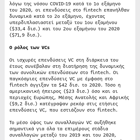
λόγω της νόσου COVID-19 κατά το 1ο εξάμηνο
του 2020, οι επενδύσεις στο fintech επανήλθαν
δυναμικά κατά το 2ο εξάμηνο, έχοντας
υπερδιπλασιαστεί μεταξύ του 1ου εξαμήνου
($33,4 δισ.) και του 2ου εξαμήνου του 2020
($71,9 δισ.).
Ο ρόλος των VCs
Οι ισχυρές επενδύσεις VC στη διάρκεια του
έτους συνέβαλαν στη διατήρηση της δυναμικής
των συνολικών επενδύσεων στο fintech. Οι
παγκόσμιες επενδύσεις VC με έμφαση στο
fintech άγγιξαν τα $42 δισ. το 2020. Τόσο η
αμερικανική ήπειρος ($23 δισ.) όσο και οι
περιοχές Ευρώπης, Μέσης Ανατολής και Αφρικής
($9,2 δισ.) κατέγραψαν ρεκόρ στις ετήσιες
επενδύσεις VC, που εστιάζουν στο fintech.
Το μέσο ύψος των συναλλαγών VC αυξήθηκε
σημαντικά για όλα τα επιμέρους στάδια
συναλλαγών μεταξύ του 2019 και του 2020,