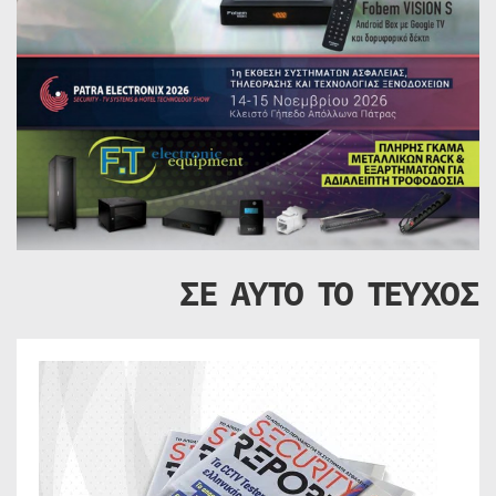
ΣΕ ΑΥΤΟ ΤΟ ΤΕΥΧΟΣ