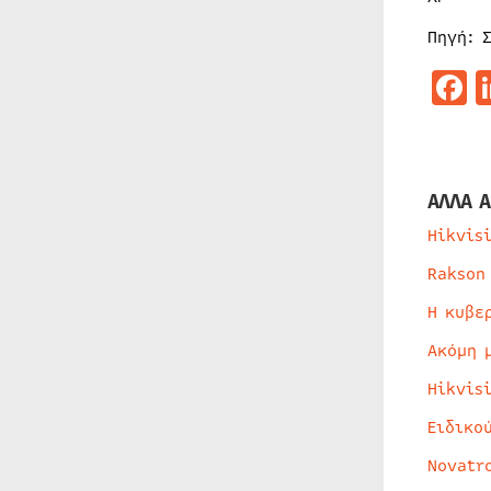
Πηγή: 
F
ΑΛΛΑ Α
Hikvis
Rakson
Η κυβε
Ακόμη 
Hikvis
Ειδικο
Novatr