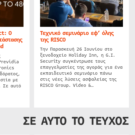
t: Ο
Τεχνικό σεμινάριο εφ’ όλης
τάστασης
της RISCO
ud
Την Παρασκευή 26 Ιουνίου στο
ξενοδοχείο Holiday Inn, η G.I.
ς
Security συγκέντρωσε τους
Previdia
επαγγελματίες της αγοράς για ένα
ronics
εκπαιδευτικό σεμινάριο πάνω
δόρατος,
στις νέες λύσεις ασφαλείας της
στία με
RISCO Group. Video &…
. Σε αυτό
ΣΕ ΑΥΤΟ ΤΟ ΤΕΥΧΟΣ