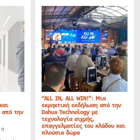
“ALL IN, ALL WIN!”: Μια
και
εκρηκτική εκδήλωση από την
 από την
Dahua Technology με
τεχνολογία αιχμής,
επαγγελματίες του κλάδου και
 η
πλούσια δώρα