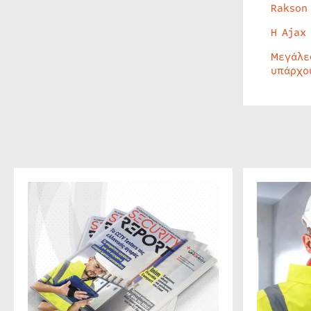
Rakson
Η Ajax
Μεγάλε
υπάρχο