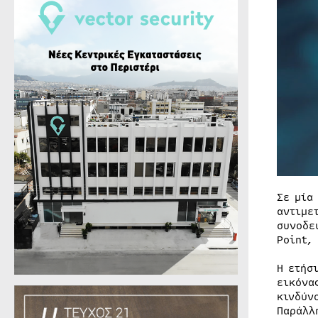
Σε μία
αντιμε
συνοδε
Point,
Η ετήσ
εικόνα
κινδύν
Παράλλ