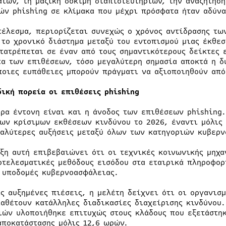
άτων, τη μαζική δοκιμή διαπιστευτηρίων, την αναζήτησ
ών phishing σε κλίμακα που μέχρι πρόσφατα ήταν αδύνα
τέλεσμα, περιορίζεται συνεχώς ο χρόνος αντίδρασης τω
 το χρονικό διάστημα μεταξύ του εντοπισμού μιας έκθεσ
ετατρέπεται σε έναν από τους σημαντικότερους δείκτες 
τα των επιθέσεων, τόσο μεγαλύτερη σημασία αποκτά η δ
ποιες ευπάθειες μπορούν πράγματι να αξιοποιηθούν από
δική πορεία οι επιθέσεις phishing
ερα έντονη είναι και η άνοδος των επιθέσεων phishing
των κρίσιμων εκθέσεων κινδύνου το 2026, έναντι μόλις
γαλύτερες αυξήσεις μεταξύ όλων των κατηγοριών κυβερ
ιξη αυτή επιβεβαιώνει ότι οι τεχνικές κοινωνικής μηχα
οτελεσματικές μεθόδους εισόδου στα εταιρικά πληροφορ
 υποδομές κυβερνοασφάλειας.
ις αυξημένες πιέσεις, η μελέτη δείχνει ότι οι οργανισ
ιαθέτουν κατάλληλες διαδικασίες διαχείρισης κινδύνου
ιών υλοποιήθηκε επιτυχώς στους κλάδους που εξετάστηκ
αποκατάστασης μόλις 12,6 ωρών.