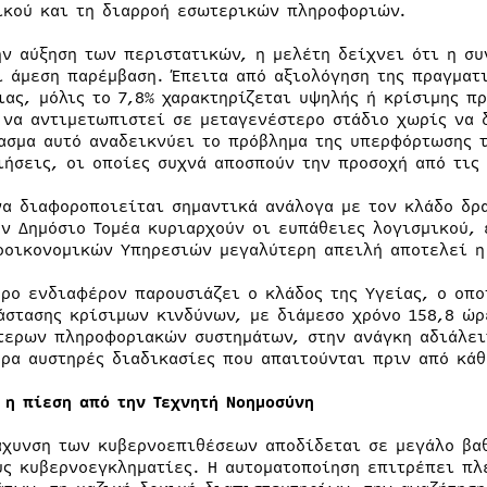
ικού και τη διαρροή εσωτερικών πληροφοριών.
ην αύξηση των περιστατικών, η μελέτη δείχνει ότι η σ
ί άμεση παρέμβαση. Έπειτα από αξιολόγηση της πραγματ
ιας, μόλις το 7,8% χαρακτηρίζεται υψηλής ή κρίσιμης π
 να αντιμετωπιστεί σε μεταγενέστερο στάδιο χωρίς να 
ασμα αυτό αναδεικνύει το πρόβλημα της υπερφόρτωσης 
ιήσεις, οι οποίες συχνά αποσπούν την προσοχή από τις
να διαφοροποιείται σημαντικά ανάλογα με τον κλάδο δρα
ον Δημόσιο Τομέα κυριαρχούν οι ευπάθειες λογισμικού, 
οοικονομικών Υπηρεσιών μεγαλύτερη απειλή αποτελεί 
ερο ενδιαφέρον παρουσιάζει ο κλάδος της Υγείας, ο οπ
άστασης κρίσιμων κινδύνων, με διάμεσο χρόνο 158,8 ώρ
τερων πληροφοριακών συστημάτων, στην ανάγκη αδιάλει
ερα αυστηρές διαδικασίες που απαιτούνται πριν από κάθ
 η πίεση από την Τεχνητή Νοημοσύνη
άχυνση των κυβερνοεπιθέσεων αποδίδεται σε μεγάλο βα
υς κυβερνοεγκληματίες. Η αυτοματοποίηση επιτρέπει πλ