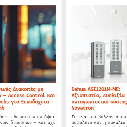
ινές Διακοπές με
Dahua ASI1201M-ME:
 – Access Control και
Αξιοπιστία, ευελιξία 
cks για Ξενοδοχεία
ανταγωνιστικό κόστος
nb
Novatron
ιάσεις δωματίων εν όψει
Σε ένα περιβάλλον όπου
ινών διακοπών – και όχι
ασφάλεια και η ευκολία