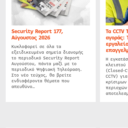
Security Report 177,
Τα CCTV 
Αύγουστος 2026
αγοράς: 
εργαλείο
Κυκλοφορεί σε όλα τα
επαγγελμ
εξειδικευμένα σημεία διανομής
το περιοδικό Security Report
Η εγκατάσ
Αυγούστου, πάντα μαζί με το
κλειστού
περιοδικό Ψηφιακή Τηλεόραση.
(Closed-C
Στο νέο τεύχος, θα βρείτε
CCTV) για
ενδιαφέροντα θέματα που
κρίσιμων
απευθύνο…
περιοχών
αποτελεσμ