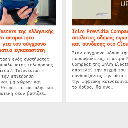
Testers της ελληνικής
Inim Previdia Compac
Το απαραίτητο
απόλυτος οδηγός εγκα
 για τον σύγχρονο
και σύνδεσης στο Clo
ατία εγκαταστάτη
Στον σύγχρονο κόσμο τη
πυρασφάλειας, η σειρά 
ταση ενός συστήματος
Compact της Inim Elect
 κυκλώματος τηλεόρασης
αποτελεί την αιχμή του 
ircuit Television –
συνδυάζοντας την αξιοπι
 την επιτήρηση
την ψηφιακή καινοτομία
 και μη χώρων και
το άρθρο, θα ανα…
 θεωρείται ασφαλής και
ατική όταν βασίζετ…