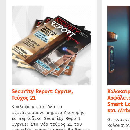
Security Report Cyprus,
Καλοκαιρ
Τεύχος 21
Ασφάλεια
Smart Lo
Κυκλοφορεί σε όλα τα
και Airb
εξειδικευμένα σημεία διανομής
το περιοδικό Security Report
Οι ενοικ
Cyprus! Στο νέο τεύχος 21 του
καλοκαιρ
Security Report Cyprus θα βρείτε