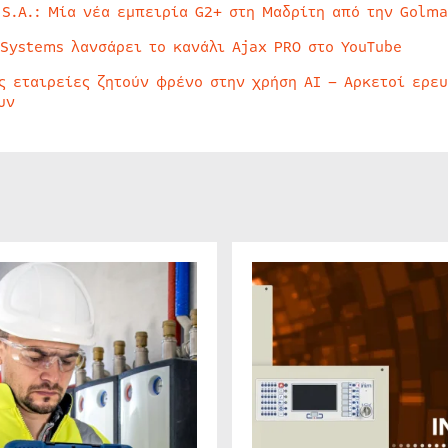
 S.A.: Μία νέα εμπειρία G2+ στη Μαδρίτη από την Golma
 Systems λανσάρει το κανάλι Ajax PRO στο YouTube
ς εταιρείες ζητούν φρένο στην χρήση AI – Αρκετοί ερε
υν