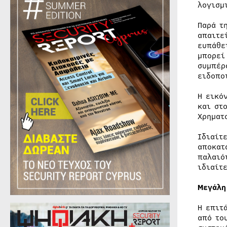
λογισμ
Παρά τ
απαιτε
ευπάθε
μπορεί
συμπέρ
ειδοπο
Η εικό
και στ
Χρηματ
Ιδιαίτ
αποκατ
παλαιό
ιδιαίτ
Μεγάλη
Η επιτ
από το