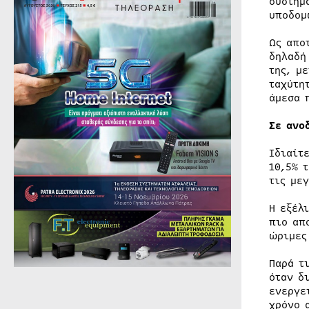
συστημ
υποδομ
Ως απο
δηλαδή
της, μ
ταχύτη
άμεσα 
Σε ανο
Ιδιαίτ
10,5% 
τις με
Η εξέλ
πιο απ
ώριμες
Παρά τ
όταν δ
ενεργε
χρόνο 