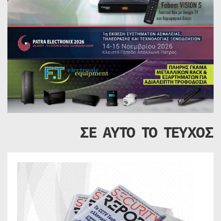
ΣΕ ΑΥΤΟ ΤΟ ΤΕΥΧΟΣ