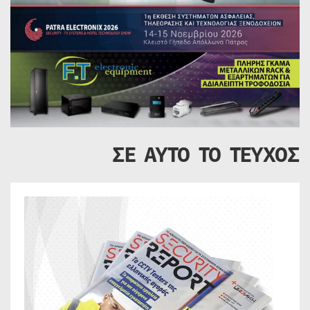
ΣΕ ΑΥΤΟ ΤΟ ΤΕΥΧΟΣ