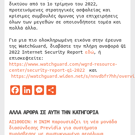
δικτύου από το 1ο τρίμηνο του 2022,
προτεινόμενες στρατηγικές ασφαλείας και
κρίσιμες συμβουλές άμυνας για επιχειρήσεις
όλων των μεγεθών σε οποιονδήποτε τομέα και
πολλά άλλα.
Για μια πιο ολοκληρωμένη εικόνα στην έρευνα
της WatchGuard, διαβάστε την πλήρη αναφορά Q1
2022 Internet Security Report
εδώ
, ή
επισκεφτείτε:
https://www.watchguard.com/wgrd-resource-
center/security-report-q1-2022
και
https://watchguard.widen.net/s/nnvdbfr7hh/overv
Facebook
LinkedIn
Messenger
Μοιραστείτε
ΑΛΛΑ ΑΡΘΡΑ ΣΕ ΑΥΤΗ ΤΗΝ ΚΑΤΗΓΟΡΙΑ
AI100DIN: Η INIM παρουσιάζει τη νέα μονάδα
διασύνδεσης Previdia για συστήματα
πυρόσβεσης με συμπυκνωμένο αερόλυμα