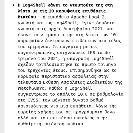
Η Log4Shell κάνει το ντεμπούτο της στη
λίστα με τις 10 κορυφαίες επιθέσεις
δικτύου –
η ευπάθεια Apache Log4j2,
γνωστή και ως Log4Shell, έγινε δημόσια
γνωστή στις αρχές Δεκεμβρίου 2021, και
έκανε το ντεμπούτο της στη λίστα των 10
κορυφαίων δικτυακών επιθέσεων στο τέλος
του τριμήνου. Σε σύγκριση με τις
συγκεντρωτικές ανιχνεύσεις IPS το 4ο
τρίμηνο του 2021, η υπογραφή Log4Shell
σχεδόν τριπλασιάστηκε το πρώτο τρίμηνο
του τρέχοντος έτους. Επισημάνθηκε ως το
κορυφαίο περιστατικό ασφαλείας στην
τελευταία Έκθεση Ασφάλειας Διαδικτύου της
WatchGuard, καθώς η Log4Shell
συγκέντρωσε το απόλυτο 10.0 σε βαθμολογία
στο CVSS, τον μέγιστο δυνατό βαθμό
κρισιμότητας για μια ευπάθεια, λόγω της
ευρείας χρήσης του σε προγράμματα Java
αλλά και του επιπέδου ευκολίας στην
αυθαίρετη εκτέλεση κώδικα.