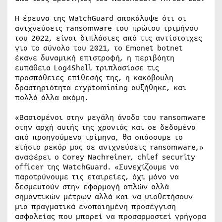
Η έρευνα της WatchGuard αποκάλυψε ότι οι
ανιχνεύσεις ransomware του πρώτου τριμήνου
του 2022, είναι διπλάσιες από τις αντίστοιχες
για το σύνολο του 2021, το Emonet botnet
έκανε δυναμική επιστροφή, η περιβόητη
ευπάθεια Log4Shell τριπλασίασε τις
προσπάθειες επίθεσής της, η κακόβουλη
δραστηριότητα cryptomining αυξήθηκε, και
πολλά άλλα ακόμη.
«Βασισμένοι στην μεγάλη άνοδο του ransomware
στην αρχή αυτής της χρονιάς και σε δεδομένα
από προηγούμενα τρίμηνα, θα σπάσουμε το
ετήσιο ρεκόρ μας σε ανιχνεύσεις ransomware,»
αναφέρει ο Corey Nachreiner, chief security
officer της WatchGuard. «Συνεχίζουμε να
παροτρύνουμε τις εταιρείες, όχι μόνο να
δεσμευτούν στην εφαρμογή απλών αλλά
σημαντικών μέτρων αλλά και να υιοθετήσουν
μια πραγματικά ενοποιημένη προσέγγιση
ασφαλείας που μπορεί να προσαρμοστεί γρήγορα