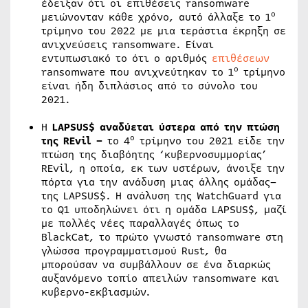
έδειξαν ότι οι επιθέσεις ransomware
ο
μειώνονταν κάθε χρόνο, αυτό άλλαξε το 1
τρίμηνο του 2022 με μια τεράστια έκρηξη σε
ανιχνεύσεις ransomware. Είναι
εντυπωσιακό το ότι ο αριθμός
επιθέσεων
ο
ransomware που ανιχνεύτηκαν το 1
τρίμηνο
είναι ήδη διπλάσιος από το σύνολο του
2021.
Η
LAPSUS$ αναδύεται ύστερα από την πτώση
ο
της REvil –
το 4
τρίμηνο του 2021 είδε την
πτώση της διαβόητης ‘κυβερνοσυμμορίας’
REvil, η οποία, εκ των υστέρων, άνοιξε την
πόρτα για την ανάδυση μιας άλλης ομάδας–
της LAPSUS$. Η ανάλυση της WatchGuard για
το Q1 υποδηλώνει ότι η ομάδα LAPSUS$, μαζί
με πολλές νέες παραλλαγές όπως το
BlackCat, το πρώτο γνωστό ransomware στη
γλώσσα προγραμματισμού Rust, θα
μπορούσαν να συμβάλλουν σε ένα διαρκώς
αυξανόμενο τοπίο απειλών ransomware και
κυβερνο-εκβιασμών.