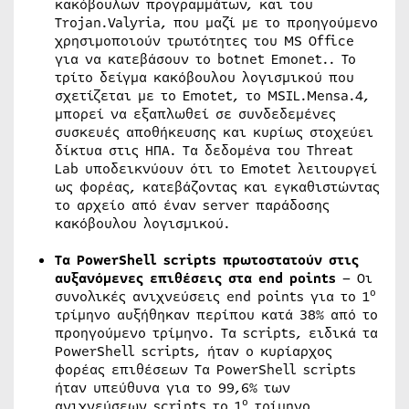
κακόβουλων προγραμμάτων, και του
Trojan.Valyria, που μαζί με το προηγούμενο
χρησιμοποιούν τρωτότητες του MS Office
για να κατεβάσουν το botnet Emonet.. Το
τρίτο δείγμα κακόβουλου λογισμικού που
σχετίζεται με το Emotet, το MSIL.Mensa.4,
μπορεί να εξαπλωθεί σε συνδεδεμένες
συσκευές αποθήκευσης και κυρίως στοχεύει
δίκτυα στις ΗΠΑ. Τα δεδομένα του Threat
Lab υποδεικνύουν ότι το Emotet λειτουργεί
ως φορέας, κατεβάζοντας και εγκαθιστώντας
το αρχείο από έναν server παράδοσης
κακόβουλου λογισμικού.
Τα PowerShell scripts πρωτοστατούν στις
αυξανόμενες επιθέσεις στα end points
– Οι
ο
συνολικές ανιχνεύσεις end points για το 1
τρίμηνο αυξήθηκαν περίπου κατά 38% από το
προηγούμενο τρίμηνο. Τα scripts, ειδικά τα
PowerShell scripts, ήταν ο κυρίαρχος
φορέας επιθέσεων Τα PowerShell scripts
ήταν υπεύθυνα για το 99,6% των
ο
ανιχνεύσεων scripts το 1
τρίμηνο,