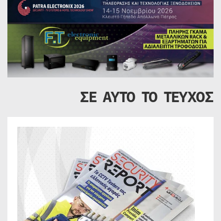
ΣΕ ΑΥΤΟ ΤΟ ΤΕΥΧΟΣ