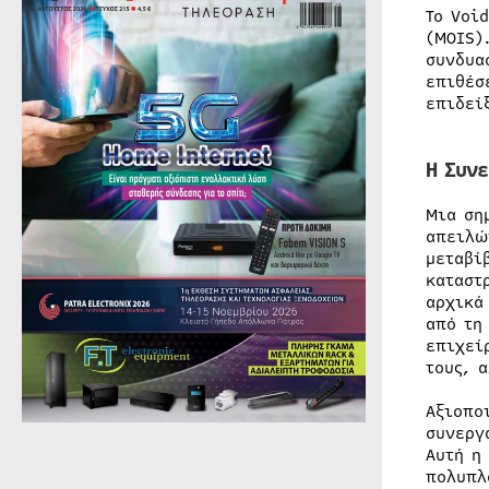
Το Voi
(MOIS)
συνδυα
επιθέσ
επιδεί
Η Συνε
Μια ση
απειλώ
μεταβί
καταστ
αρχικά
από τη
επιχεί
τους, 
Αξιοπο
συνεργ
Αυτή η
πολυπλ