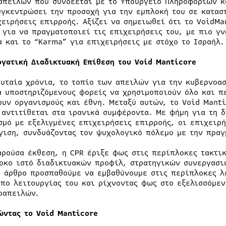
απειλών που συνδέεται με το Υπουργείο Πληροφοριών κ
υγκεντρώσει την προσοχή για την εμπλοκή του σε κατασ
χειρήσεις επιρροής. Αξίζει να σημειωθεί ότι το VoidMa
 για να πραγματοποιεί τις επιχειρήσεις του, με πιο γ
α και το “Karma” για επιχειρήσεις με στόχο το Ισραήλ.
ργατική Διαδικτυακή Επίθεση του Void Manticore
ευταία χρόνια, το τοπίο των απειλών για την κυβερνοασ
ά υποστηριζόμενους φορείς να χρησιμοποιούν όλο και πε
ουν οργανισμούς και έθνη. Μεταξύ αυτών, το Void Mant
 αντιτίθεται στα ιρανικά συμφέροντα. Με φήμη για τη 
σμό με εξελιγμένες επιχειρήσεις επιρροής, οι επιχειρή
γιση, συνδυάζοντας τον ψυχολογικό πόλεμο με την πραγ
αρούσα έκθεση, η CPR έριξε φως στις περίπλοκες τακτι
οκο ιστό διαδικτυακών προφίλ, στρατηγικών συνεργασι
ο άρθρο προσπαθούμε να εμβαθύνουμε στις περίπλοκες λ
όπο λειτουργίας του και ρίχνοντας φως στο εξελισσόμε
οαπειλών.
ώντας το Void Manticore