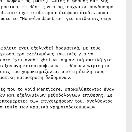
αι Ασφάλειας (MOIS). Αυτός ο φορέας απειλής
τροφικές επιθέσεις wiping, συχνά σε συνδυασμό
nticore έχει υιοθετήσει διάφορα διαδικτυακά
νωστά το “HomelandJustice” για επιθέσεις στην
φάλεια έχει εξελιχθεί δραματικά, με τους
ρισσότερο εξελιγμένες τακτικές για να
icore έχει αναδειχθεί ως σημαντική απειλή για
διεξαγωγή καταστροφικών επιθέσεων wiping σε
σεις του χαρακτηρίζονται από τη διπλή τους
ματική καταστροφή δεδομένων.
κές που το Void Manticore, αποκαλύπτοντας έναν
ών και εξελιγμένων μεθοδολογιών επίθεσης. Σε
επτομέρειες των επιχειρήσεων του, αναλύοντας
νο τοπίο των κρατικά χρηματοδοτούμενων