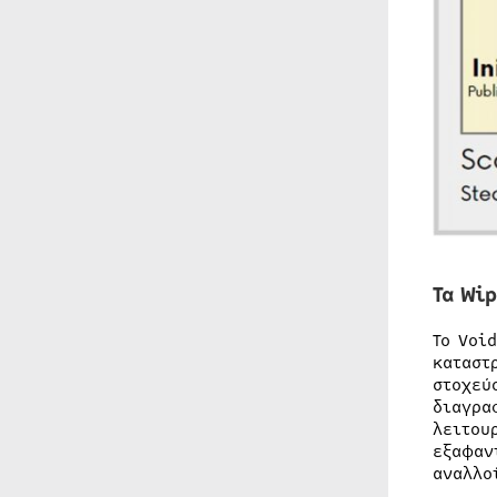
Τα Wip
Το Voi
καταστ
στοχεύ
διαγρα
λειτου
εξαφαν
αναλλο