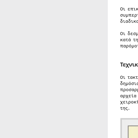
Οι επι
συμπερ
διαδικ
Οι δεσ
κατά τ
παρόμο
Τεχνικ
Οι τακ
δημόσι
προσαρ
αρχεία
χειροκ
της.