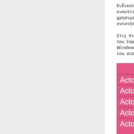
Ειδικό
εναντί
χρησιμ
οντοτή
Στις π
του Ισ
Window
του συ