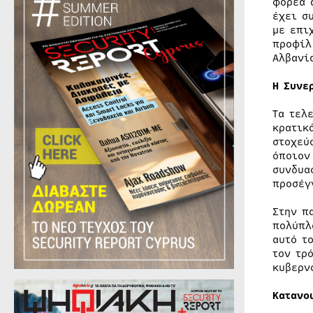
φορέα 
έχει σ
με επι
προφίλ
Αλβανί
Η Συνε
Τα τελ
κρατικ
στοχεύ
όποιον
συνδυα
προσέγ
Στην π
πολύπλ
αυτό τ
τον τρ
κυβερν
Κατανο