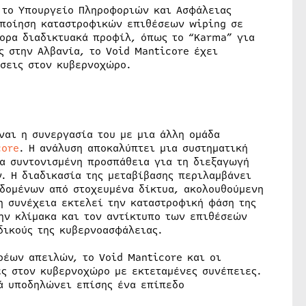
ε το Υπουργείο Πληροφοριών και Ασφάλειας
οποίηση καταστροφικών επιθέσεων wiping σε
ορα διαδικτυακά προφίλ, όπως το “Karma” για
ς στην Αλβανία, το Void Manticore έχει
έσεις στον κυβερνοχώρο.
ναι η συνεργασία του με μια άλλη ομάδα
core
. Η ανάλυση αποκαλύπτει μια συστηματική
α συντονισμένη προσπάθεια για τη διεξαγωγή
. Η διαδικασία της μεταβίβασης περιλαμβάνει
εδομένων από στοχευμένα δίκτυα, ακολουθούμενη
η συνέχεια εκτελεί την καταστροφική φάση της
την κλίμακα και τον αντίκτυπο των επιθέσεών
δικούς της κυβερνοασφάλειας.
ρέων απειλών, το Void Manticore και οι
ες στον κυβερνοχώρο με εκτεταμένες συνέπειες.
λά υποδηλώνει επίσης ένα επίπεδο