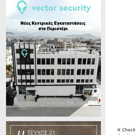
Η Chec