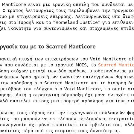
d Manticore είναι μια ιρανική απειλή που συνδέεται μ
. Ο τρόπος λειτουργίας τους περιλαμβάνει την πραγματ
σμό με επιχειρήσεις επιρροής. Λειτουργώντας υπό διάφ
εις στο Ισραήλ και το “Homeland Justice” για επιθέσει
ξει ικανότητα για συντονισμένες και στοχευμένες επιθ
ργασία του με το Scarred Manticore
μαντική πτυχή των επιχειρήσεων του Void Manticore εί
ν που συνδέεται με το ιρανικό MOIS, το
Scarred Manti
βαση στόχων μεταξύ των δύο ομάδων, υποδεικνύοντας μι
ροφικών δραστηριοτήτων εναντίον επιλεγμένων θυμάτων
 την πρόσβαση στο Scarred Manticore και τη διαρροή δ
 μετάβαση του ελέγχου στο Void Manticore, το οποίο στ
ρησης. Αυτή η στρατηγική σύμπραξη όχι μόνο ενισχύει 
αλλά αποτελεί επίσης μια τρομερή πρόκληση για τους ει
ιώντας τους πόρους και την τεχνογνωσία πολλαπλών φο
άτες του μπορούν να εκτελέσουν εξελιγμένες εκστρατεί
 συνεργασία όχι μόνο επεκτείνει την εμβέλεια του, αλ
οκότητας πέρα από τις ατομικές τους δυνατότητες.