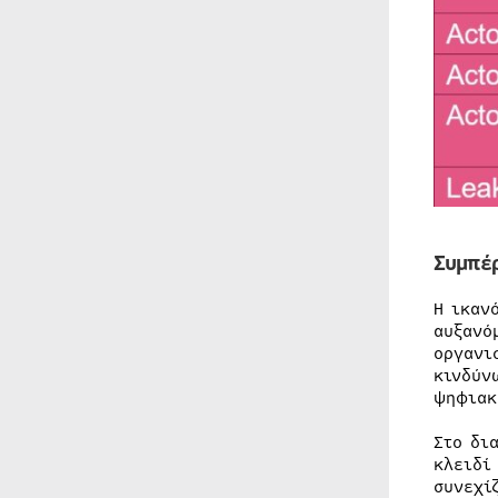
Συμπέ
Η ικαν
αυξανό
οργανι
κινδύν
ψηφιακ
Στο δι
κλειδί
συνεχί