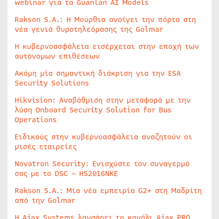
webinar για τα Guanlan AI Models
Rakson S.A.: Η Μούρθια ανοίγει την πόρτα στη
νέα γενιά θυροτηλεόρασης της Golmar
Η κυβερνοασφάλεια εισέρχεται στην εποχή των
αυτόνομων επιθέσεων
Ακόμη μία σημαντική διάκριση για την ESA
Security Solutions
Hikvision: Αναβάθμιση στην μεταφορά με την
λύση Onboard Security Solution for Bus
Operations
Ειδικούς στην κυβερνοασφάλεια αναζητούν οι
μισές εταιρείες
Novatron Security: Ενισχύστε τον συναγερμό
σας με το DSC – HS2016NKE
Rakson S.A.: Μία νέα εμπειρία G2+ στη Μαδρίτη
από την Golmar
Η Ajax Systems λανσάρει το κανάλι Ajax PRO