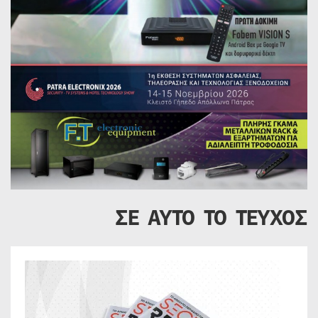
ΣΕ ΑΥΤΟ ΤΟ ΤΕΥΧΟΣ