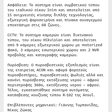
Ασφάλεια: Το σύστημα είναι συμβατικού τύπου
του ιταλικού οίκου Inim και αποτελείται από
15 ανιχνευτές κίνησης διπλής τεχνολογίας,
εξωτερική φαροσειρήνα και πίνακα συναγερμού
επεκτάσιμο στις 60 ζώνες.
CCTV: Το σύστημα καμερών είναι δικτυακού
τύπου, του οίκου Hikvision και αποτελείται
από 9 κάμερες εξωτερικού χώρου με motorized
φακό, 3 κάμερες εσωτερικού χώρου και 2 NVR
προβολής και καταγραφής καμερών.
Πυρόσβεση: Ο πυροσβεστικός εξοπλισμός είναι
της εταιρείας ACON και αφορά φορητούς
πυροσβεστήρες, πυροσβεστικές φωλιές αλλά και
κανόνι πυρόσβεσης εκτόξευσης νερού – αφρού
περιστροφής 360ο, εκτόξευσης νερού – αφρού.
Τέλος, εγκαταστάθηκε σύστημα αυτόματης
κατάσβεσης κουζίνας τύπου R-102 της Ansul.
Επιβλέποντες μηχανικοί: Γιάννης Τυμπανίδης,
Νίκος Ζώκας