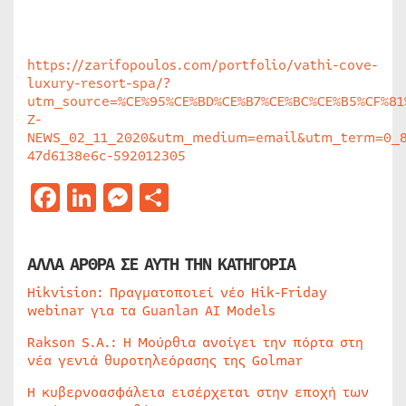
https://zarifopoulos.com/portfolio/vathi-cove-
luxury-resort-spa/?
utm_source=%CE%95%CE%BD%CE%B7%CE%BC%CE%B5%CF%81
Z-
NEWS_02_11_2020&utm_medium=email&utm_term=0_8
47d6138e6c-592012305
Facebook
LinkedIn
Messenger
Μοιραστείτε
ΑΛΛΑ ΑΡΘΡΑ ΣΕ ΑΥΤΗ ΤΗΝ ΚΑΤΗΓΟΡΙΑ
Hikvision: Πραγματοποιεί νέο Hik-Friday
webinar για τα Guanlan AI Models
Rakson S.A.: Η Μούρθια ανοίγει την πόρτα στη
νέα γενιά θυροτηλεόρασης της Golmar
Η κυβερνοασφάλεια εισέρχεται στην εποχή των