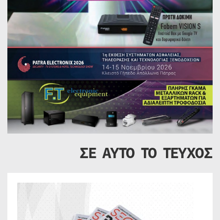
ΣΕ ΑΥΤΟ ΤΟ ΤΕΥΧΟΣ