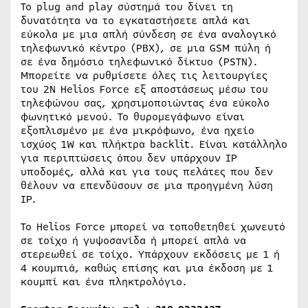
Το plug and play σύστημά του δίνει τη
δυνατότητα να το εγκαταστήσετε απλά και
εύκολα με μια απλή σύνδεση σε ένα αναλογικό
τηλεφωνικό κέντρο (PBX), σε μια GSM πύλη ή
σε ένα δημόσιο τηλεφωνικό δίκτυο (PSTN).
Μπορείτε να ρυθμίσετε όλες τις λειτουργίες
του 2N Helios Force εξ αποστάσεως μέσω του
τηλεφώνου σας, χρησιμοποιώντας ένα εύκολο
φωνητικό μενού. Το θυρομεγάφωνο είναι
εξοπλισμένο με ένα μικρόφωνο, ένα ηχείο
ισχύος 1W και πλήκτρα backlit. Είναι κατάλληλο
για περιπτώσεις όπου δεν υπάρχουν IP
υποδομές, αλλά και για τους πελάτες που δεν
θέλουν να επενδύσουν σε μια προηγμένη λύση
IP.
Το Helios Force μπορεί να τοποθετηθεί χωνευτό
σε τοίχο ή γυψοσανίδα ή μπορεί απλά να
στερεωθεί σε τοίχο. Υπάρχουν εκδόσεις με 1 ή
4 κουμπιά, καθώς επίσης και μια έκδοση με 1
κουμπί και ένα πληκτρολόγιο.